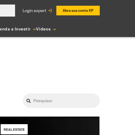
login expert
Abra sua conta XP
enda a Investir
Vídeos
REAL ESTATE