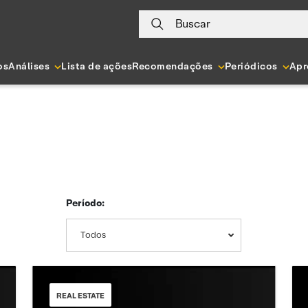
Buscar
os
Análises
Lista de ações
Recomendações
Periódicos
Apr
Período:
Todos
REAL ESTATE