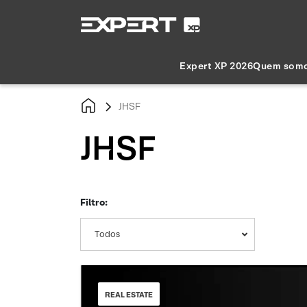
Expert XP 2026
Quem som
JHSF
JHSF
Filtro:
Todos
REAL ESTATE