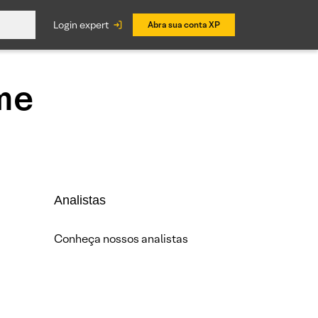
login expert
Abra sua conta XP
me
Analistas
Conheça nossos analistas