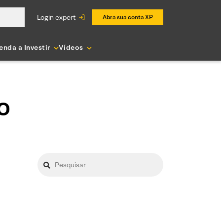
login expert
Abra sua conta XP
enda a Investir
Vídeos
o