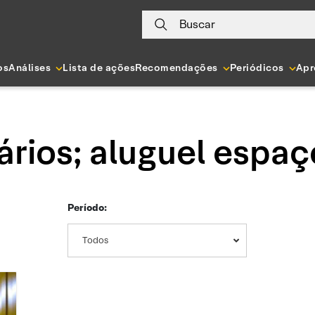
Buscar
os
Análises
Lista de ações
Recomendações
Periódicos
Apr
ários; aluguel espaç
Período:
Todos