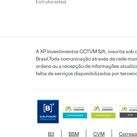
Estruturadas)
A XP Investimentos CCTVM S/A, inscrita sob o
Brasil.Toda comunicação através de rede mund
ordens ou a recepção de informações atualiza
falha de serviços disponibilizados por tercei
B3
BSM
CVM
Corres