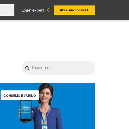
login expert
Abra sua conta XP
CONSUMO E VAREJO