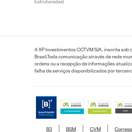
Estruturadas)
A XP Investimentos CCTVM S/A, inscrita sob o
Brasil.Toda comunicação através de rede mund
ordens ou a recepção de informações atualiza
falha de serviços disponibilizados por tercei
B3
BSM
CVM
Corres