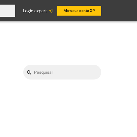
login expert
Abra sua conta XP