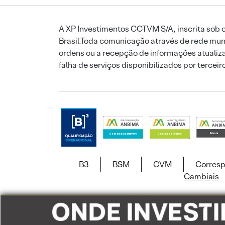
A XP Investimentos CCTVM S/A, inscrita sob o
Brasil.Toda comunicação através de rede mund
ordens ou a recepção de informações atualiza
falha de serviços disponibilizados por tercei
B3
BSM
CVM
Corres
Cambiais
Este site usa c