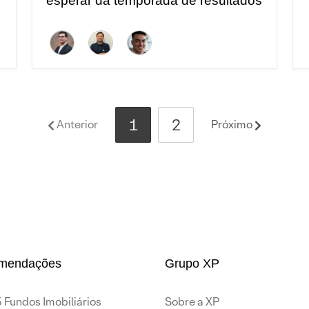
esperar da temporada de resultados
do 1T24?
1
2
Anterior
Próximo
mendações
Grupo XP
 Fundos Imobiliários
Sobre a XP