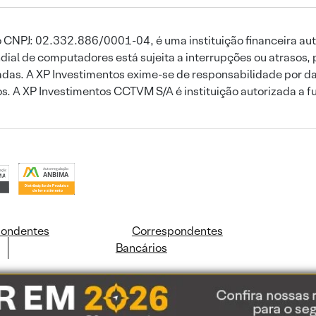
 CNPJ: 02.332.886/0001-04, é uma instituição financeira aut
ial de computadores está sujeita a interrupções ou atrasos, 
das. A XP Investimentos exime-se de responsabilidade por dan
ros. A XP Investimentos CCTVM S/A é instituição autorizada a f
pondentes
Correspondentes
Bancários
ookies e dados pessoais de acordo com a nossa
Política de Cookies
e a nossa
Polític