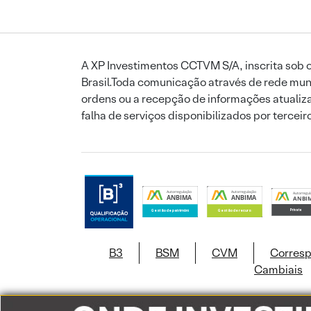
A XP Investimentos CCTVM S/A, inscrita sob o
Brasil.Toda comunicação através de rede mund
ordens ou a recepção de informações atualiza
falha de serviços disponibilizados por tercei
B3
BSM
CVM
Corres
Cambiais