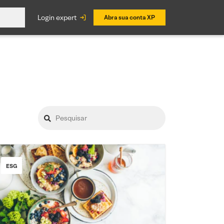
login expert
Abra sua conta XP
ESG