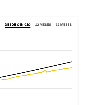
DESDE O INÍCIO
12 MESES
36 MESES