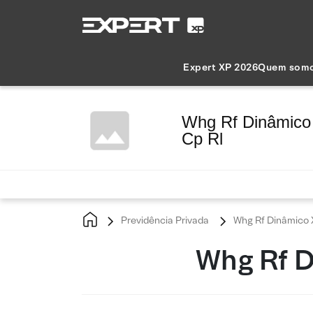
Expert XP 2026
Quem som
Whg Rf Dinâmico 
Cp Rl
Previdência Privada
Whg Rf Dinâmico X
Whg Rf D