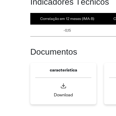
Indicadores Técnicos
Correlação em 12 meses (IMA-B)
C
-0,15
Documentos
caracteristica
Download