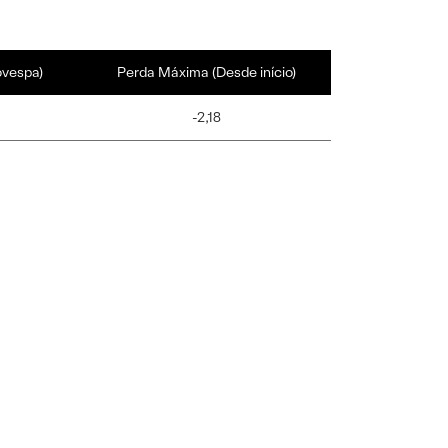
ovespa)
Perda Máxima (Desde início)
-2,18