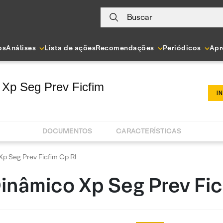
Buscar
os
Análises
Lista de ações
Recomendações
Periódicos
Apr
Xp Seg Prev Ficfim
I
DOCUMENTOS
CARACTERÍSTICAS
p Seg Prev Ficfim Cp Rl
inâmico Xp Seg Prev Fic