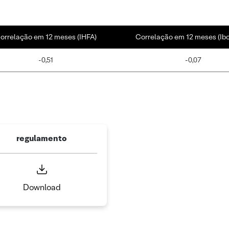
orrelação em 12 meses (IHFA)
Correlação em 12 meses (Ib
-0,51
-0,07
regulamento
Download