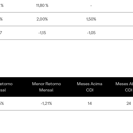
 %
11,80 %
-
5%
2,00%
1,50%
37
-1,15
-1,05
etorno
Menor Retorno
Meses Acima
Meses A
sal
Mensal
CDI
CDI
5%
-1,21%
14
24