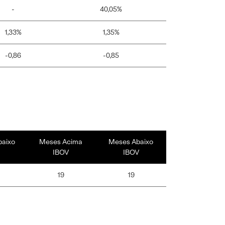
-
40,05%
1,33%
1,35%
-0,86
-0,85
baixo
Meses Acima
Meses Abaixo
IBOV
IBOV
19
19