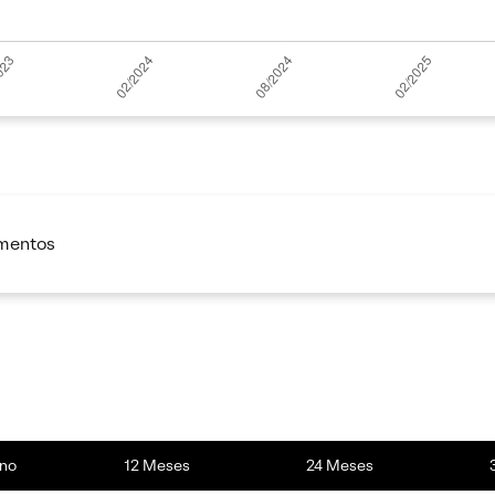
imentos
no
12 Meses
24 Meses