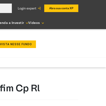
login expert
Abra sua conta XP
enda a Investir
Vídeos
NVISTA NESSE FUNDO
fim Cp Rl