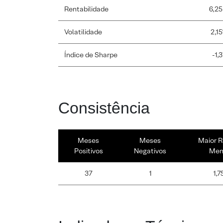
Rentabilidade
6,25
Volatilidade
2,1
Índice de Sharpe
-1,
Consistência
Meses
Meses
Maior R
Positivos
Negativos
Men
37
1
1,7