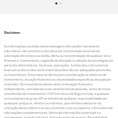
Disclaimer:
As informações contidas nessa mensagem têm caráter meramente
informativo, não constitui e nem deve ser interpretado como sendo
solicitação de compra ou venda, oferta ou recomendação de qualquer ativo
financeiro, investimento, sugestão de alocação ou adoção de estratégias por
parte dos destinatários. Os ativos, operações, fundos e/ou instrumentos
financeiros discutidos neste material podem não ser adequados para todos
os investidores. Este material não leva em consideração os objetivos de
investimento, situação financeira ou necessidades específicas de qualquer
investidor. Os investidores devem obter orientação financeira
independente, com base em suas características pessoais, antes de tomar
uma decisão de investimento. A XP Corretora de Seguros Ltda. e qualquer
outra empresa do grupo XP se eximem de qualquer responsabilidade por
quaisquer prejuízos, diretos ou indiretos, que venham a decorrer da
utilização deste relatório ou seu conteúdo. Leia o prospecto, o formulário de
informações complementares, lâmina de informações essenciais e o
regulamento, quando aplicável, do fundo antes de investir. Rentabilidade