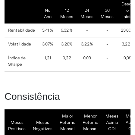
Desde
No
12
24
36
o
Ano
Meses
Meses
Meses
Início
Rentabilidade
5,41 %
9,32 %
-
-
23,80%
Volatilidade
3,07%
3,26%
3,22%
-
3,22%
Índice de
1,21
0,22
0,09
-
0,09
Sharpe
Consistência
Maior
Menor
Meses
Mes
Meses
Meses
Retorno
Retorno
Acima
Abai
Positivos
Negativos
Mensal
Mensal
CDI
CD