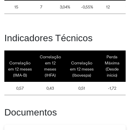
15
7
3,04%
-0,55%
12
10
Indicadores Técnicos
Correlação
Perda
Correlação
em 12
Correlação
Máxima
em 12 meses
meses
em 12 meses
(Desde
(IMA-B)
(IHFA)
(Ibovespa)
início)
0,57
0,43
0,51
-1,72
Documentos