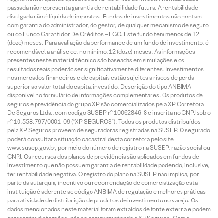
passada não representa garantia de rentabilidade futura. A rentabilidade
divulgada não é líquida de impostos. Fundos de investimentos não contam
com garantia do administrador, do gestor, de qualquer mecanismo de seguro
ou do Fundo Garantidor De Créditos – FGC. Este fundo tem menos de 12
(doze) meses. Para avaliação da performance de um fundo de investimento, é
recomendável a análise de, no mínimo, 12 (doze) meses. As informações
presentes neste material técnico são baseadas em simulações e os
resultados reais poderão ser significativamente diferentes. Investimentos
nos mercados financeiros e de capitais estão sujeitos a riscos de perda
superior ao valor total do capital investido. Descrição do tipo ANBIMA
disponível no formulário de informações complementares. Os produtos de
seguros e previdência do grupo XP são comercializados pela XP Corretora
De Seguros Ltda., com código SUSEP n° 10062846-8 e inscrita no CNPJ sob o
n° 10.558.797/0001-09 (“XP SEGUROS”). Todos os produtos distribuídos
pela XP Seguros proveem de seguradoras registradas na SUSEP. O segurado
poderá consultar a situação cadastral desta corretora pelo site
www.susep.gov.br, por meio do número de registro na SUSEP, razão social ou
CNPJ. Os recursos dos planos de previdência são aplicados em fundos de
investimento que não possuem garantia de rentabilidade podendo, inclusive,
ter rentabilidade negativa. O registro do plano na SUSEP não implica, por
parte da autarquia, incentivo ou recomendação de comercialização esta
instituição é aderente ao código ANBIMA de regulação e melhores práticas
para atividade de distribuição de produtos de investimento no varejo. Os
dados mencionados neste material foram extraídos de fonte externa e podem
apresentar distorções, não se comprometendo a XP Seguros. Com a