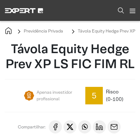
Previdência Privada
Távola Equity Hedge Prev XP L
Távola Equity Hedge
Prev XP LS FIC FIM RL
Risco
Apenas investidor
5
profissional
(0-100)
Compartilhar: