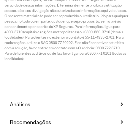
veracidade dessas informações. É terminantemente proibida a utilização,
acesso, cópia ou divulgação não autorizada das informações aqui veiculadas.
O presente material não pode ser reproduzido ou redistribuído para qualquer
pessoa, no todo ou em parte, qualquer que seja o propósito, sem o prévio
consentimento por escrito da XP Seguros. Para informações, ligue para
4003-3710 (capitais e regiões metropolitanas) ou 0800-880-3710 (demais
localidades). Para clientes no exterior o contato é 55-11-4935-2701. Para
reclamações, utilize o SAC 0800 77 20202. E se não ficar estiver satisfeito
com a solução, favor entrar em contato com a Ouvidoria: 0800 722 3710.
Para deficientes auditivos ou de fala favor ligar para 0800 771 0101 (todas as
localidades).
Análises
Recomendações