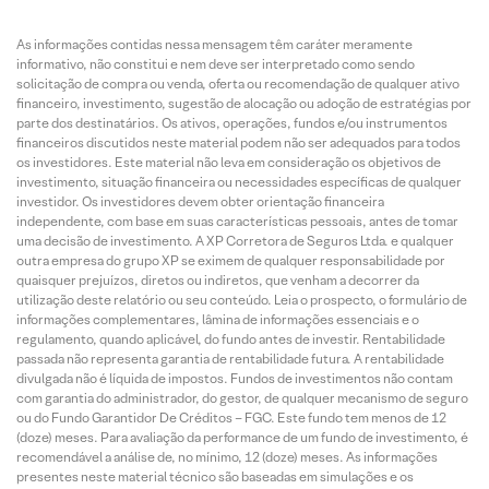
As informações contidas nessa mensagem têm caráter meramente
informativo, não constitui e nem deve ser interpretado como sendo
solicitação de compra ou venda, oferta ou recomendação de qualquer ativo
financeiro, investimento, sugestão de alocação ou adoção de estratégias por
parte dos destinatários. Os ativos, operações, fundos e/ou instrumentos
financeiros discutidos neste material podem não ser adequados para todos
os investidores. Este material não leva em consideração os objetivos de
investimento, situação financeira ou necessidades específicas de qualquer
investidor. Os investidores devem obter orientação financeira
independente, com base em suas características pessoais, antes de tomar
uma decisão de investimento. A XP Corretora de Seguros Ltda. e qualquer
outra empresa do grupo XP se eximem de qualquer responsabilidade por
quaisquer prejuízos, diretos ou indiretos, que venham a decorrer da
utilização deste relatório ou seu conteúdo. Leia o prospecto, o formulário de
informações complementares, lâmina de informações essenciais e o
regulamento, quando aplicável, do fundo antes de investir. Rentabilidade
passada não representa garantia de rentabilidade futura. A rentabilidade
divulgada não é líquida de impostos. Fundos de investimentos não contam
com garantia do administrador, do gestor, de qualquer mecanismo de seguro
ou do Fundo Garantidor De Créditos – FGC. Este fundo tem menos de 12
(doze) meses. Para avaliação da performance de um fundo de investimento, é
recomendável a análise de, no mínimo, 12 (doze) meses. As informações
presentes neste material técnico são baseadas em simulações e os