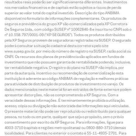
resultados reais poderão ser significativamente diferentes. Investimentos
nos mercados financeiros e de capitais estão sujeitos a riscos de perda
superior ao valor total do capital investido. Descrição do tipo ANBIMA
disponível no formulário de informações complementares. Os produtos de
seguros e previdência do grupo XP são comercializados pela XP Corretora
De Seguros Ltda., com código SUSEP n° 10062846-8 e inscrita no CNPJ sob o
n° 10.558.797/0001-09 (“XP SEGUROS”). Todos os produtos distribuídos
pela XP Seguros proveem de seguradoras registradas na SUSEP. O segurado
poderá consultar a situação cadastral desta corretora pelo site
www.susep.gov.br, por meio do número de registro na SUSEP, razão social ou
CNPJ. Os recursos dos planos de previdência são aplicados em fundos de
investimento que não possuem garantia de rentabilidade podendo, inclusive,
ter rentabilidade negativa. O registro do plano na SUSEP não implica, por
parte da autarquia, incentivo ou recomendação de comercialização esta
instituição é aderente ao código ANBIMA de regulação e melhores práticas
para atividade de distribuição de produtos de investimento no varejo. Os
dados mencionados neste material foram extraídos de fonte externa e podem
apresentar distorções, não se comprometendo a XP Seguros. Com a
veracidade dessas informações. É terminantemente proibida a utilização,
acesso, cópia ou divulgação não autorizada das informações aqui veiculadas.
O presente material não pode ser reproduzido ou redistribuído para qualquer
pessoa, no todo ou em parte, qualquer que seja o propósito, sem o prévio
consentimento por escrito da XP Seguros. Para informações, ligue para
4003-3710 (capitais e regiões metropolitanas) ou 0800-880-3710 (demais
localidades). Para clientes no exterior o contato é 55-11-4935-2701. Para