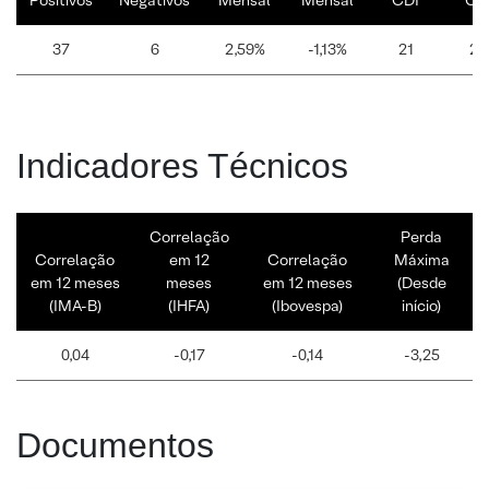
Positivos
Negativos
Mensal
Mensal
CDI
CD
37
6
2,59%
-1,13%
21
22
Indicadores Técnicos
Correlação
Perda
Correlação
em 12
Correlação
Máxima
em 12 meses
meses
em 12 meses
(Desde
(IMA-B)
(IHFA)
(Ibovespa)
início)
0,04
-0,17
-0,14
-3,25
Documentos