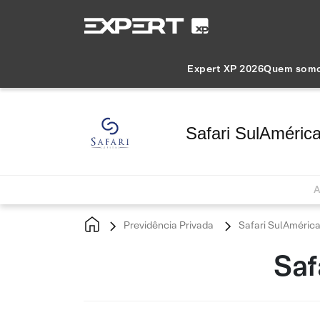
Expert XP 2026
Quem som
Safari SulAméric
A
Previdência Privada
Safari SulAmérica
Saf