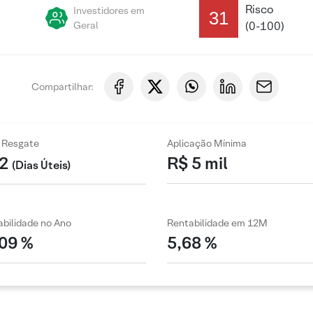
Risco
Investidores em
31
Geral
(0-100)
Compartilhar:
 Resgate
Aplicação Mínima
2
R$ 5 mil
(Dias Úteis)
bilidade no Ano
Rentabilidade em 12M
,09 %
5,68 %