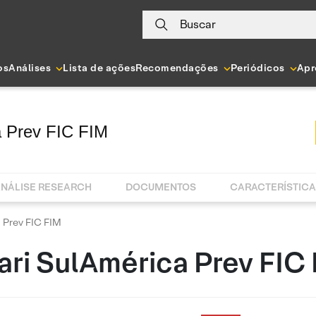
Buscar
os
Análises
Lista de ações
Recomendações
Periódicos
Apr
a Prev FIC FIM
NÁLISE RESEARCH
DOCUMENTOS
CARACTERÍSTIC
 Prev FIC FIM
ari SulAmérica Prev FIC