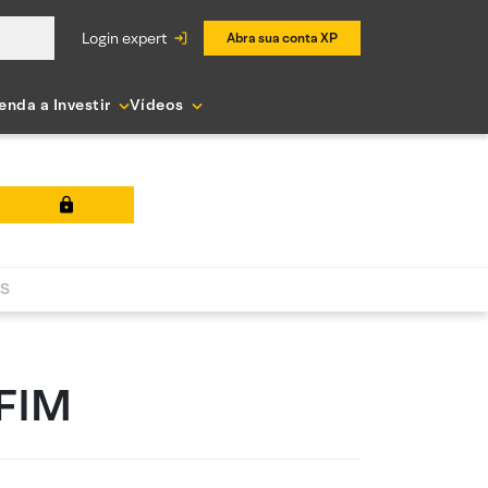
login expert
Abra sua conta XP
enda a Investir
Vídeos
AS
 FIM