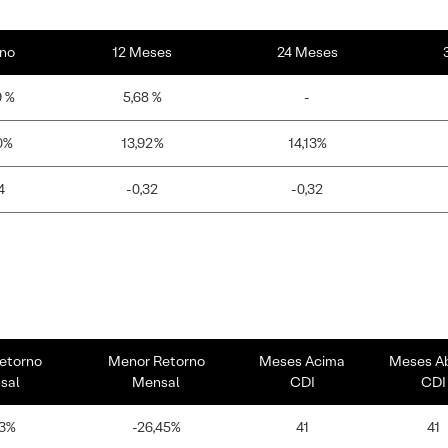
no
12 Meses
24 Meses
9 %
5,68 %
-
0%
13,92%
14,13%
4
-0,32
-0,32
etorno
Menor Retorno
Meses Acima
Meses A
sal
Mensal
CDI
CDI
93%
-26,45%
41
41