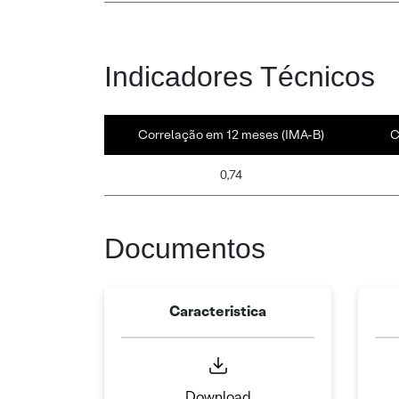
Indicadores Técnicos
Correlação em 12 meses (IMA-B)
C
0,74
Documentos
Caracteristica
Download