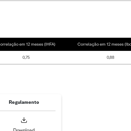
orrelação em 12 meses (IHFA)
Correlação em 12 meses (Ib
0,75
0,88
Regulamento
Download