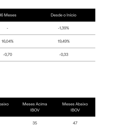
36 Meses
Desde o Início
-
-1,39%
16,04%
19,49%
-0,70
-0,33
baixo
Meses Acima
Meses Abaixo
IBOV
IBOV
35
47