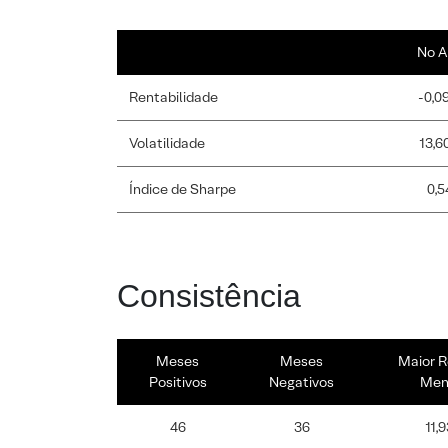
No A
Rentabilidade
-0,0
Volatilidade
13,6
Índice de Sharpe
0,5
Consistência
Meses
Meses
Maior R
Positivos
Negativos
Men
46
36
11,