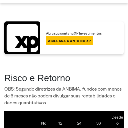
Abra sua conta na XP Investimentos
ABRA SUA CONTA NA XP
Risco e Retorno
OBS: Segundo diretrizes da ANBIMA, fundos com menos
de 6 meses não podem divulgar suas rentabilidades e
dados quantitativos.
Desde
No
12
24
36
o