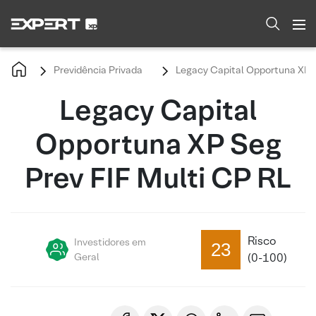
Previdência Privada
Legacy Capital Opportuna XP S
Legacy Capital
Opportuna XP Seg
Prev FIF Multi CP RL
Risco
Investidores em
23
Geral
(0-100)