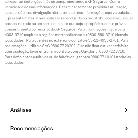
apresentar distorções, não se comprometendo a XP Seguros. Com a
veracidade dessas informações. É terminantemente proibida a utilização,
acesso, cópia ou divulgação não autorizada das informações aqui veiculadas.
O presente material não pode ser reproduzido ou redistribuído para qualquer
pessoa, no todo ou em parte, qualquer que seja o propósito, sem o prévio
consentimento por escrito da XP Seguros. Para informações, ligue para
4003-3710 (capitais e regiões metropolitanas) ou 0800-880-3710 (demais
localidades). Para clientes no exterior o contato é 55-11-4935-2701. Para
reclamações, utilize o SAC 0800 77 20202. E se não ficar estiver satisfeito
com a solução, favor entrar em contato com a Ouvidoria: 0800 722 3710.
Para deficientes auditivos ou de fala favor ligar para 0800 771 0101 (todas as
localidades).
Análises
Recomendações