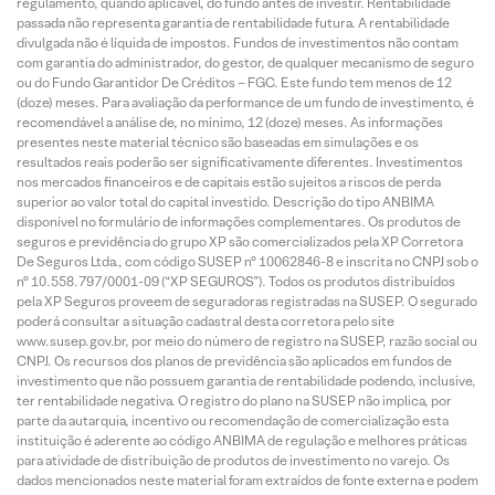
regulamento, quando aplicável, do fundo antes de investir. Rentabilidade
passada não representa garantia de rentabilidade futura. A rentabilidade
divulgada não é líquida de impostos. Fundos de investimentos não contam
com garantia do administrador, do gestor, de qualquer mecanismo de seguro
ou do Fundo Garantidor De Créditos – FGC. Este fundo tem menos de 12
(doze) meses. Para avaliação da performance de um fundo de investimento, é
recomendável a análise de, no mínimo, 12 (doze) meses. As informações
presentes neste material técnico são baseadas em simulações e os
resultados reais poderão ser significativamente diferentes. Investimentos
nos mercados financeiros e de capitais estão sujeitos a riscos de perda
superior ao valor total do capital investido. Descrição do tipo ANBIMA
disponível no formulário de informações complementares. Os produtos de
seguros e previdência do grupo XP são comercializados pela XP Corretora
De Seguros Ltda., com código SUSEP n° 10062846-8 e inscrita no CNPJ sob o
n° 10.558.797/0001-09 (“XP SEGUROS”). Todos os produtos distribuídos
pela XP Seguros proveem de seguradoras registradas na SUSEP. O segurado
poderá consultar a situação cadastral desta corretora pelo site
www.susep.gov.br, por meio do número de registro na SUSEP, razão social ou
CNPJ. Os recursos dos planos de previdência são aplicados em fundos de
investimento que não possuem garantia de rentabilidade podendo, inclusive,
ter rentabilidade negativa. O registro do plano na SUSEP não implica, por
parte da autarquia, incentivo ou recomendação de comercialização esta
instituição é aderente ao código ANBIMA de regulação e melhores práticas
para atividade de distribuição de produtos de investimento no varejo. Os
dados mencionados neste material foram extraídos de fonte externa e podem