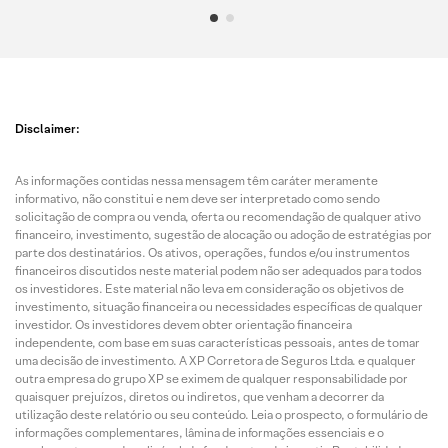
Disclaimer:
As informações contidas nessa mensagem têm caráter meramente
informativo, não constitui e nem deve ser interpretado como sendo
solicitação de compra ou venda, oferta ou recomendação de qualquer ativo
financeiro, investimento, sugestão de alocação ou adoção de estratégias por
parte dos destinatários. Os ativos, operações, fundos e/ou instrumentos
financeiros discutidos neste material podem não ser adequados para todos
os investidores. Este material não leva em consideração os objetivos de
investimento, situação financeira ou necessidades específicas de qualquer
investidor. Os investidores devem obter orientação financeira
independente, com base em suas características pessoais, antes de tomar
uma decisão de investimento. A XP Corretora de Seguros Ltda. e qualquer
outra empresa do grupo XP se eximem de qualquer responsabilidade por
quaisquer prejuízos, diretos ou indiretos, que venham a decorrer da
utilização deste relatório ou seu conteúdo. Leia o prospecto, o formulário de
informações complementares, lâmina de informações essenciais e o