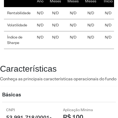
Ano
Meses
Meses
Meses
Início
Rentabilidade
N/D
N/D
N/D
N/D
N/D
Volatilidade
N/D
N/D
N/D
N/D
N/D
Índice de
N/D
N/D
N/D
N/D
N/D
Sharpe
Características
Conheça as principais características operacionais do fundo
Básicas
CNPJ
Aplicação Mínima
R$ 100
53.991.718/0001-