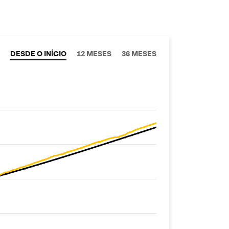
DESDE O INÍCIO
12 MESES
36 MESES