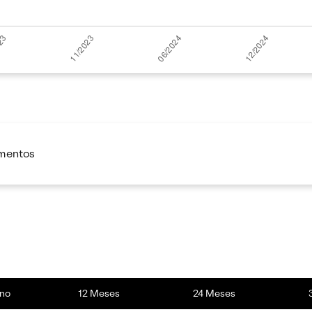
imentos
no
12 Meses
24 Meses