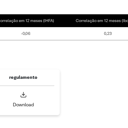
orrelação em 12 meses (IHFA)
Correlação em 12 meses (Ib
-0,06
0,23
regulamento
Download