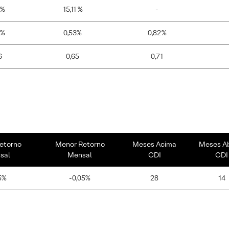
 %
15,11 %
-
4%
0,53%
0,82%
6
0,65
0,71
etorno
Menor Retorno
Meses Acima
Meses A
sal
Mensal
CDI
CDI
5%
-0,05%
28
14