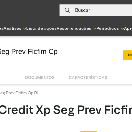
Buscar
os
Análises
Lista de ações
Recomendações
Periódicos
Apr
Seg Prev Ficfim Cp
I
DOCUMENTOS
CARACTERÍSTICAS
eg Prev Ficfim Cp Rl
Credit Xp Seg Prev Ficf