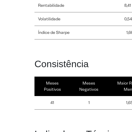
Rentabilidade
8,41
Volatilidade
0,5
Índice de Sharpe
1,6
Consistência
Meses
Meses
Maior R
Positivos
Negativos
Men
41
1
1,6