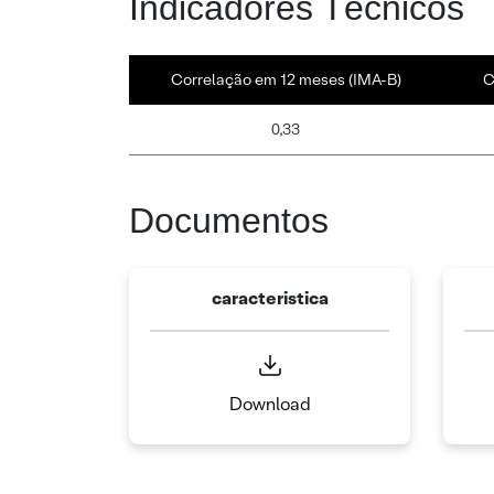
Indicadores Técnicos
Correlação em 12 meses (IMA-B)
C
0,33
Documentos
caracteristica
Download