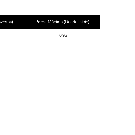
ovespa)
Perda Máxima (Desde início)
-0,92