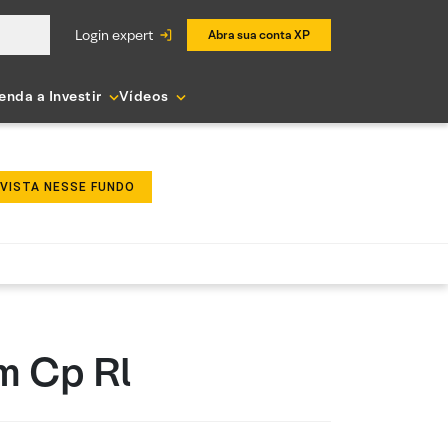
login expert
Abra sua conta XP
enda a Investir
Vídeos
NVISTA NESSE FUNDO
im Cp Rl