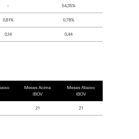
-
54,35%
0,81%
0,78%
0,14
0,44
baixo
Meses Acima
Meses Abaixo
IBOV
IBOV
21
21