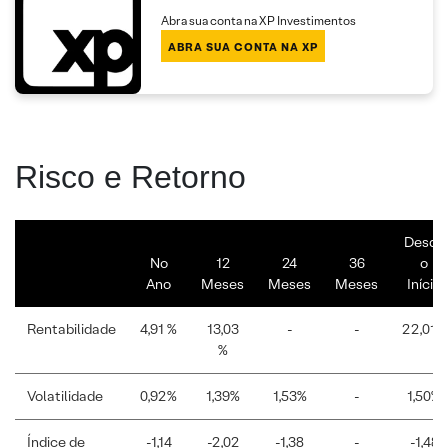
Abra sua conta na XP Investimentos
ABRA SUA CONTA NA XP
Risco e Retorno
Desde
No
12
24
36
o
Ano
Meses
Meses
Meses
Início
Rentabilidade
4,91 %
13,03
-
-
22,01%
%
Volatilidade
0,92%
1,39%
1,53%
-
1,50%
Índice de
-1,14
-2,02
-1,38
-
-1,48