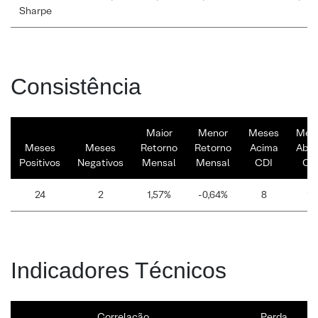
Sharpe
Consistência
Maior
Menor
Meses
Mes
Meses
Meses
Retorno
Retorno
Acima
Abai
Positivos
Negativos
Mensal
Mensal
CDI
CD
24
2
1,57%
-0,64%
8
18
Indicadores Técnicos
Correlação
Perda