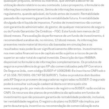
quaisquer prejuízos, diretos ou indiretos, que venham a decorrer da
utilização deste relatório ou seu conteúdo. Leia o prospecto, o formulário de
informações complementares, lâmina de informações essenciais e o
regulamento, quando aplicável, do fundo antes de investir. Rentabilidade
passada não representa garantia de rentabilidade futura. A rentabilidade
divulgada não é líquida de impostos. Fundos de investimentos não contam
com garantia do administrador, do gestor, de qualquer mecanismo de seguro
ou do Fundo Garantidor De Créditos – FGC. Este fundo tem menos de 12
(doze) meses. Para avaliação da performance de um fundo de investimento, é
recomendável a análise de, no mínimo, 12 (doze) meses. As informações
presentes neste material técnico são baseadas em simulações e os
resultados reais poderão ser significativamente diferentes. Investimentos
nos mercados financeiros e de capitais estão sujeitos a riscos de perda
superior ao valor total do capital investido. Descrição do tipo ANBIMA
disponível no formulário de informações complementares. Os produtos de
seguros e previdência do grupo XP são comercializados pela XP Corretora
De Seguros Ltda., com código SUSEP n° 10062846-8 e inscrita no CNPJ sob o
n° 10.558.797/0001-09 (“XP SEGUROS”). Todos os produtos distribuídos
pela XP Seguros proveem de seguradoras registradas na SUSEP. O segurado
poderá consultar a situação cadastral desta corretora pelo site
www.susep.gov.br, por meio do número de registro na SUSEP, razão social ou
CNPJ. Os recursos dos planos de previdência são aplicados em fundos de
investimento que não possuem garantia de rentabilidade podendo, inclusive,
ter rentabilidade negativa. O registro do plano na SUSEP não implica, por
parte da autarquia, incentivo ou recomendação de comercialização esta