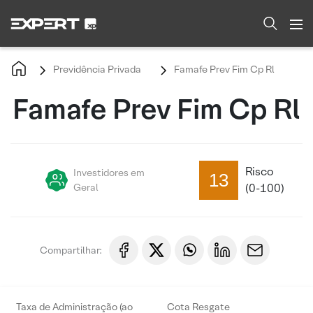
Previdência Privada
Famafe Prev Fim Cp Rl
Famafe Prev Fim Cp Rl
Risco
Investidores em
13
Geral
(0-100)
Compartilhar:
Taxa de Administração (ao
Cota Resgate