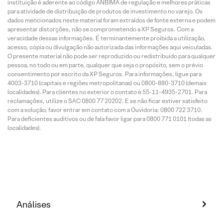
instituição é aderente ao código ANBIMA de regulação e melhores práticas
para atividade de distribuição de produtos de investimento no varejo. Os
dados mencionados neste material foram extraídos de fonte externa e podem
apresentar distorções, não se comprometendo a XP Seguros. Com a
veracidade dessas informações. É terminantemente proibida a utilização,
acesso, cópia ou divulgação não autorizada das informações aqui veiculadas.
O presente material não pode ser reproduzido ou redistribuído para qualquer
pessoa, no todo ou em parte, qualquer que seja o propósito, sem o prévio
consentimento por escrito da XP Seguros. Para informações, ligue para
4003-3710 (capitais e regiões metropolitanas) ou 0800-880-3710 (demais
localidades). Para clientes no exterior o contato é 55-11-4935-2701. Para
reclamações, utilize o SAC 0800 77 20202. E se não ficar estiver satisfeito
com a solução, favor entrar em contato com a Ouvidoria: 0800 722 3710.
Para deficientes auditivos ou de fala favor ligar para 0800 771 0101 (todas as
localidades).
Análises