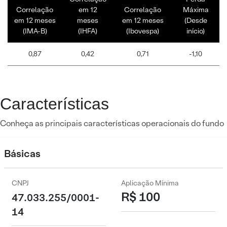
Correlação
em 12
Correlação
Máxima
em 12 meses
meses
em 12 meses
(Desde
(IMA-B)
(IHFA)
(Ibovespa)
início)
0,87
0,42
0,71
-1,10
Características
Conheça as principais características operacionais do fundo
Básicas
CNPJ
Aplicação Mínima
R$ 100
47.033.255/0001-
14