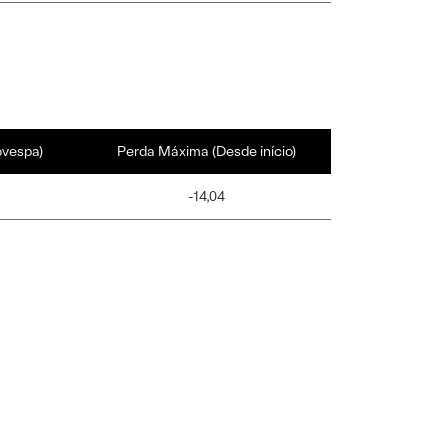
ovespa)
Perda Máxima (Desde início)
-14,04