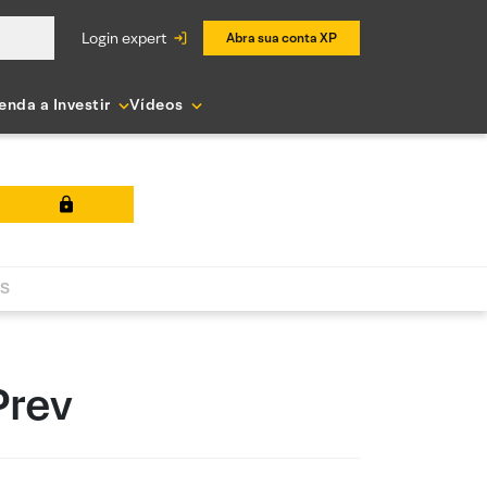
login expert
Abra sua conta XP
enda a Investir
Vídeos
AS
Prev