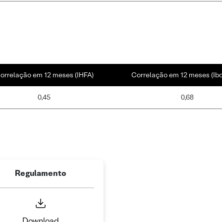
orrelação em 12 meses (IHFA)
Correlação em 12 meses (Ib
0,45
0,68
Regulamento
Download