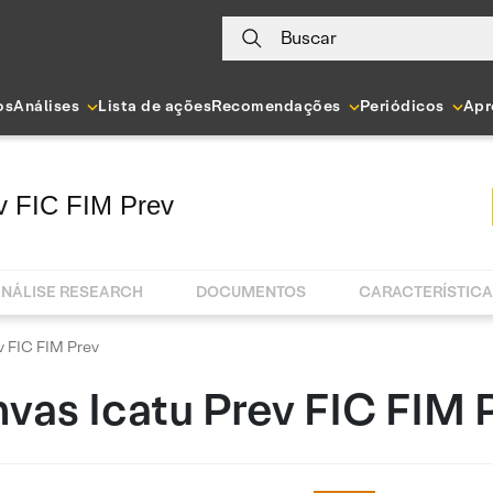
Buscar
os
Análises
Lista de ações
Recomendações
Periódicos
Apr
v FIC FIM Prev
NÁLISE RESEARCH
DOCUMENTOS
CARACTERÍSTIC
v FIC FIM Prev
vas Icatu Prev FIC FIM 