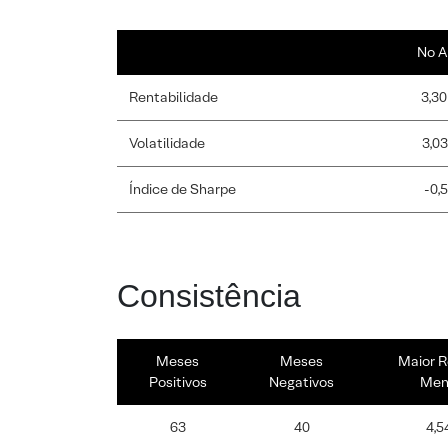
No A
Rentabilidade
3,30
Volatilidade
3,0
Índice de Sharpe
-0,
Consistência
Meses
Meses
Maior R
Positivos
Negativos
Men
63
40
4,5