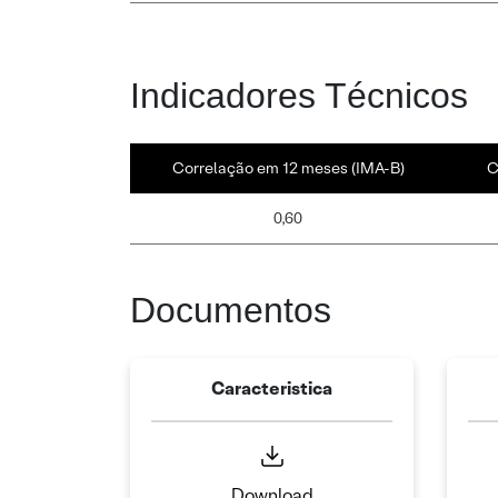
Indicadores Técnicos
Correlação em 12 meses (IMA-B)
C
0,60
Documentos
Caracteristica
Download