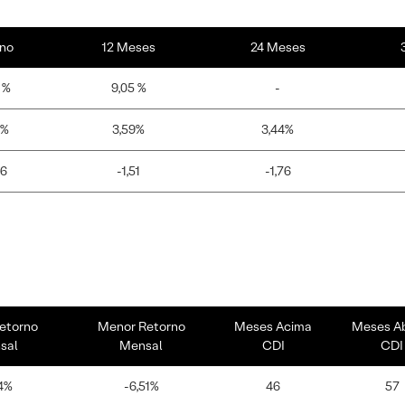
no
12 Meses
24 Meses
 %
9,05 %
-
3%
3,59%
3,44%
56
-1,51
-1,76
etorno
Menor Retorno
Meses Acima
Meses A
sal
Mensal
CDI
CDI
4%
-6,51%
46
57