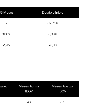
36 Meses
Desde o Início
-
62,74%
3,86%
6,39%
-1,45
-0,36
baixo
Meses Acima
Meses Abaixo
IBOV
IBOV
46
57