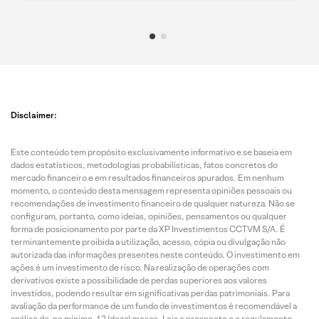
Disclaimer:
Este conteúdo tem propósito exclusivamente informativo e se baseia em
dados estatísticos, metodologias probabilísticas, fatos concretos do
mercado financeiro e em resultados financeiros apurados. Em nenhum
momento, o conteúdo desta mensagem representa opiniões pessoais ou
recomendações de investimento financeiro de qualquer natureza. Não se
configuram, portanto, como ideias, opiniões, pensamentos ou qualquer
forma de posicionamento por parte da XP Investimentos CCTVM S/A. É
terminantemente proibida a utilização, acesso, cópia ou divulgação não
autorizada das informações presentes neste conteúdo. O investimento em
ações é um investimento de risco. Na realização de operações com
derivativos existe a possibilidade de perdas superiores aos valores
investidos, podendo resultar em significativas perdas patrimoniais. Para
avaliação da performance de um fundo de investimentos é recomendável a
análise de, no mínimo, 12 (doze) meses. Leia o prospecto e o regulamento