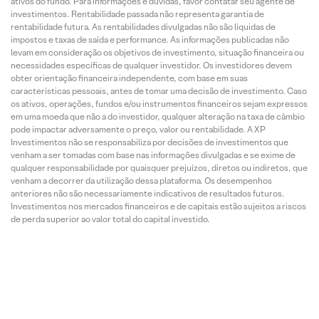
ativos do fundo. Para informações e dúvidas, favor contatar seu agente de
investimentos. Rentabilidade passada não representa garantia de
rentabilidade futura. As rentabilidades divulgadas não são líquidas de
impostos e taxas de saída e performance. As informações publicadas não
levam em consideração os objetivos de investimento, situação financeira ou
necessidades específicas de qualquer investidor. Os investidores devem
obter orientação financeira independente, com base em suas
características pessoais, antes de tomar uma decisão de investimento. Caso
os ativos, operações, fundos e/ou instrumentos financeiros sejam expressos
em uma moeda que não a do investidor, qualquer alteração na taxa de câmbio
pode impactar adversamente o preço, valor ou rentabilidade. A XP
Investimentos não se responsabiliza por decisões de investimentos que
venham a ser tomadas com base nas informações divulgadas e se exime de
qualquer responsabilidade por quaisquer prejuízos, diretos ou indiretos, que
venham a decorrer da utilização dessa plataforma. Os desempenhos
anteriores não são necessariamente indicativos de resultados futuros.
Investimentos nos mercados financeiros e de capitais estão sujeitos a riscos
de perda superior ao valor total do capital investido.