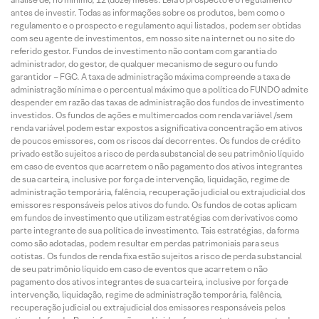
antes de investir. Todas as informações sobre os produtos, bem como o
regulamento e o prospecto e regulamento aqui listados, podem ser obtidas
com seu agente de investimentos, em nosso site na internet ou no site do
referido gestor. Fundos de investimento não contam com garantia do
administrador, do gestor, de qualquer mecanismo de seguro ou fundo
garantidor – FGC. A taxa de administração máxima compreende a taxa de
administração mínima e o percentual máximo que a política do FUNDO admite
despender em razão das taxas de administração dos fundos de investimento
investidos. Os fundos de ações e multimercados com renda variável /sem
renda variável podem estar expostos a significativa concentração em ativos
de poucos emissores, com os riscos daí decorrentes. Os fundos de crédito
privado estão sujeitos a risco de perda substancial de seu patrimônio líquido
em caso de eventos que acarretem o não pagamento dos ativos integrantes
de sua carteira, inclusive por força de intervenção, liquidação, regime de
administração temporária, falência, recuperação judicial ou extrajudicial dos
emissores responsáveis pelos ativos do fundo. Os fundos de cotas aplicam
em fundos de investimento que utilizam estratégias com derivativos como
parte integrante de sua política de investimento. Tais estratégias, da forma
como são adotadas, podem resultar em perdas patrimoniais para seus
cotistas. Os fundos de renda fixa estão sujeitos a risco de perda substancial
de seu patrimônio líquido em caso de eventos que acarretem o não
pagamento dos ativos integrantes de sua carteira, inclusive por força de
intervenção, liquidação, regime de administração temporária, falência,
recuperação judicial ou extrajudicial dos emissores responsáveis pelos