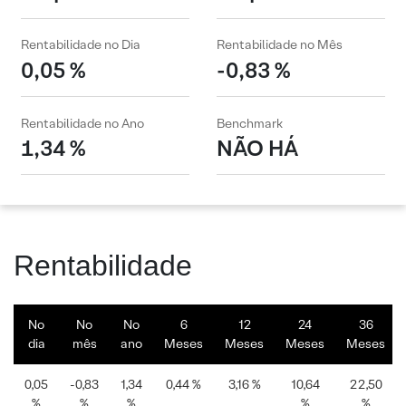
Rentabilidade no Dia
Rentabilidade no Mês
0,05 %
-0,83 %
Rentabilidade no Ano
Benchmark
1,34 %
NÃO HÁ
Rentabilidade
No
No
No
6
12
24
36
dia
mês
ano
Meses
Meses
Meses
Meses
0,05
-0,83
1,34
0,44 %
3,16 %
10,64
22,50
%
%
%
%
%