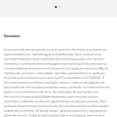
Disclaimer:
Este conteúdo tem propósito exclusivamente informativo e se baseia em
dados estatísticos, metodologias probabilísticas, fatos concretos do
mercado financeiro e em resultados financeiros apurados. Em nenhum
momento, o conteúdo desta mensagem representa opiniões pessoais ou
recomendações de investimento financeiro de qualquer natureza. Não se
configuram, portanto, como ideias, opiniões, pensamentos ou qualquer
forma de posicionamento por parte da XP Investimentos CCTVM S/A. É
terminantemente proibida a utilização, acesso, cópia ou divulgação não
autorizada das informações presentes neste conteúdo. O investimento em
ações é um investimento de risco. Na realização de operações com
derivativos existe a possibilidade de perdas superiores aos valores
investidos, podendo resultar em significativas perdas patrimoniais. Para
avaliação da performance de um fundo de investimentos é recomendável a
análise de, no mínimo, 12 (doze) meses. Leia o prospecto e o regulamento
antes de investir. Todas as informações sobre os produtos, bem como o