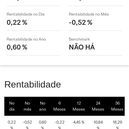
Rentabilidade no Dia
Rentabilidade no Mês
0,22 %
-0,52 %
Rentabilidade no Ano
Benchmark
0,60 %
NÃO HÁ
Rentabilidade
No
No
No
6
12
24
36
dia
mês
ano
Meses
Meses
Meses
Meses
0,22
-0,52
0,60
-0,22
4,45 %
10,84
18,29
%
%
%
%
%
%