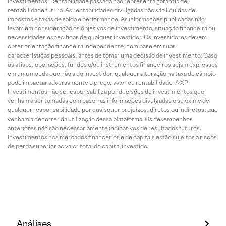
investimentos. Rentabilidade passada não representa garantia de
rentabilidade futura. As rentabilidades divulgadas não são líquidas de
impostos e taxas de saída e performance. As informações publicadas não
levam em consideração os objetivos de investimento, situação financeira ou
necessidades específicas de qualquer investidor. Os investidores devem
obter orientação financeira independente, com base em suas
características pessoais, antes de tomar uma decisão de investimento. Caso
os ativos, operações, fundos e/ou instrumentos financeiros sejam expressos
em uma moeda que não a do investidor, qualquer alteração na taxa de câmbio
pode impactar adversamente o preço, valor ou rentabilidade. A XP
Investimentos não se responsabiliza por decisões de investimentos que
venham a ser tomadas com base nas informações divulgadas e se exime de
qualquer responsabilidade por quaisquer prejuízos, diretos ou indiretos, que
venham a decorrer da utilização dessa plataforma. Os desempenhos
anteriores não são necessariamente indicativos de resultados futuros.
Investimentos nos mercados financeiros e de capitais estão sujeitos a riscos
de perda superior ao valor total do capital investido.
Análises