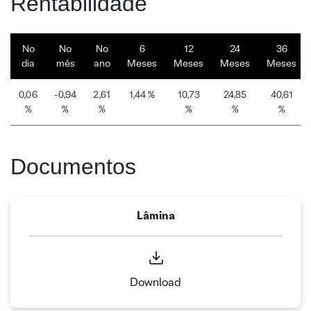
Rentabilidade
No
No
No
6
12
24
36
dia
mês
ano
Meses
Meses
Meses
Meses
0,06
-0,94
2,61
1,44 %
10,73
24,85
40,61
%
%
%
%
%
%
Documentos
Lâmina
Download