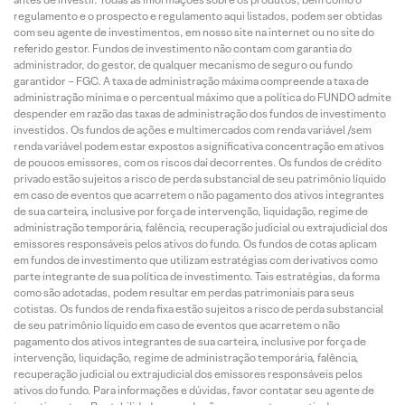
regulamento e o prospecto e regulamento aqui listados, podem ser obtidas
com seu agente de investimentos, em nosso site na internet ou no site do
referido gestor. Fundos de investimento não contam com garantia do
administrador, do gestor, de qualquer mecanismo de seguro ou fundo
garantidor – FGC. A taxa de administração máxima compreende a taxa de
administração mínima e o percentual máximo que a política do FUNDO admite
despender em razão das taxas de administração dos fundos de investimento
investidos. Os fundos de ações e multimercados com renda variável /sem
renda variável podem estar expostos a significativa concentração em ativos
de poucos emissores, com os riscos daí decorrentes. Os fundos de crédito
privado estão sujeitos a risco de perda substancial de seu patrimônio líquido
em caso de eventos que acarretem o não pagamento dos ativos integrantes
de sua carteira, inclusive por força de intervenção, liquidação, regime de
administração temporária, falência, recuperação judicial ou extrajudicial dos
emissores responsáveis pelos ativos do fundo. Os fundos de cotas aplicam
em fundos de investimento que utilizam estratégias com derivativos como
parte integrante de sua política de investimento. Tais estratégias, da forma
como são adotadas, podem resultar em perdas patrimoniais para seus
cotistas. Os fundos de renda fixa estão sujeitos a risco de perda substancial
de seu patrimônio líquido em caso de eventos que acarretem o não
pagamento dos ativos integrantes de sua carteira, inclusive por força de
intervenção, liquidação, regime de administração temporária, falência,
recuperação judicial ou extrajudicial dos emissores responsáveis pelos
ativos do fundo. Para informações e dúvidas, favor contatar seu agente de