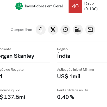
Risco
40
Investidores em Geral
(0-100)
Compartilhar:
odiante
Região
rgan Stanley
Índia
ção de Resgate
Aplicação Inicial Mínima
1
US$ 1mil
mônio Líquido
Rentabilidade no Dia
$ 137.5mi
0,40 %