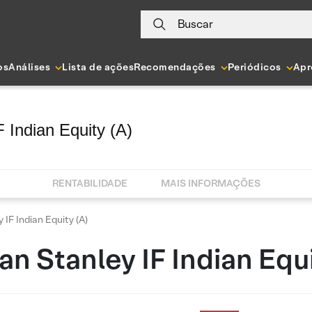
Buscar
os
Análises
Lista de ações
Recomendações
Periódicos
Apr
 Indian Equity (A)
RENTABILIDADE
MAIS INFORMAÇÕES
IF Indian Equity (A)
n Stanley IF Indian Equi