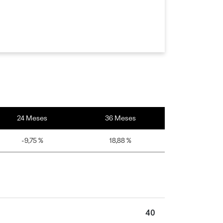
24 Meses
36 Meses
-9,75 %
18,88 %
40