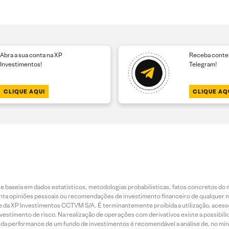
Abra a sua conta na XP
Receba conteú
Investimentos!
Telegram!
CLIQUE AQUI
CLIQUE AQ
 baseia em dados estatísticos, metodologias probabilísticas, fatos concretos do 
piniões pessoais ou recomendações de investimento financeiro de qualquer natu
da XP Investimentos CCTVM S/A. É terminantemente proibida a utilização, acesso
stimento de risco. Na realização de operações com derivativos existe a possibili
ão da performance de um fundo de investimentos é recomendável a análise de, no mí