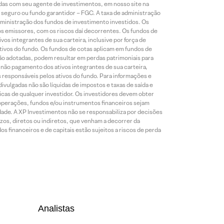
idas com seu agente de investimentos, em nosso site na
 seguro ou fundo garantidor – FGC. A taxa de administração
ministração dos fundos de investimento investidos. Os
os emissores, com os riscos daí decorrentes. Os fundos de
os integrantes de sua carteira, inclusive por força de
ativos do fundo. Os fundos de cotas aplicam em fundos de
são adotadas, podem resultar em perdas patrimoniais para
o não pagamento dos ativos integrantes de sua carteira,
es responsáveis pelos ativos do fundo. Para informações e
ivulgadas não são líquidas de impostos e taxas de saída e
cas de qualquer investidor. Os investidores devem obter
 operações, fundos e/ou instrumentos financeiros sejam
dade. A XP Investimentos não se responsabiliza por decisões
os, diretos ou indiretos, que venham a decorrer da
 financeiros e de capitais estão sujeitos a riscos de perda
Analistas