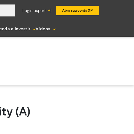
login expert
Abra sua conta XP
enda a Investir
Vídeos
ty (A)