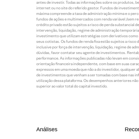
antes de investir. Todas as informações sobre os produtos, 
internet ou no site do referido gestor. Fundos de investime
máxima compreende a taxa de administração mínima e o perce
fundos de ações e multimercados com renda variável /sem re
crédito privado estão sujeitos a risco de perda substancial 
intervenção, liquidação, regime de administração temporária,
investimento que utilizam estratégias com derivativos como p
seus cotistas. Os fundos de renda fixa estão sujeitos a risc
inclusive por força de intervenção, liquidação, regime de adm
dúvidas, favor contatar seu agente de investimentos. Rentabil
performance. As informações publicadas não levam em conside
orientação financeira independente, com base em suas carac
expressos em uma moeda que não a do investidor, qualquer al
de investimentos que venham a ser tomadas com base nas info
utilização dessa plataforma. Os desempenhos anteriores não 
superior ao valor total do capital investido.
Análises
Reco