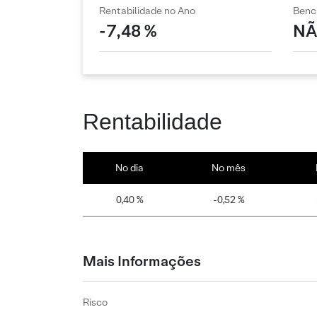
Rentabilidade no Ano
Benc
-7,48 %
NÃ
Rentabilidade
No dia
No mês
0,40 %
-0,52 %
Mais Informações
Risco