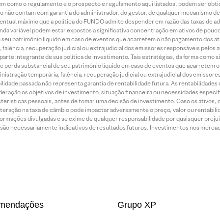
bem como o regulamento e o prospecto e regulamento aqui listados, podem ser obt
nto não contam com garantia do administrador, do gestor, de qualquer mecanismo de
ntual máximo que a política do FUNDO admite despender em razão das taxas de ad
nda variável podem estar expostos a significativa concentração em ativos de pouc
de seu patrimônio líquido em caso de eventos que acarretem o não pagamento dos ativ
 falência, recuperação judicial ou extrajudicial dos emissores responsáveis pelos 
arte integrante de sua política de investimento. Tais estratégias, da forma como 
o de perda substancial de seu patrimônio líquido em caso de eventos que acarretem 
inistração temporária, falência, recuperação judicial ou extrajudicial dos emissor
idade passada não representa garantia de rentabilidade futura. As rentabilidades d
ração os objetivos de investimento, situação financeira ou necessidades específi
terísticas pessoais, antes de tomar uma decisão de investimento. Caso os ativos,
teração na taxa de câmbio pode impactar adversamente o preço, valor ou rentabili
rmações divulgadas e se exime de qualquer responsabilidade por quaisquer prejuíz
são necessariamente indicativos de resultados futuros. Investimentos nos mercados
mendações
Grupo XP