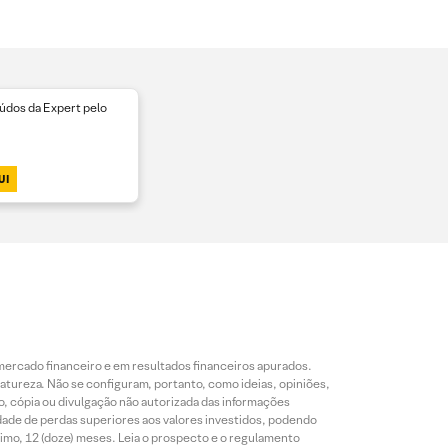
dos da Expert pelo
UI
mercado financeiro e em resultados financeiros apurados.
reza. Não se configuram, portanto, como ideias, opiniões,
, cópia ou divulgação não autorizada das informações
dade de perdas superiores aos valores investidos, podendo
nimo, 12 (doze) meses. Leia o prospecto e o regulamento