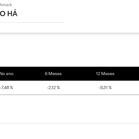
hmark
O HÁ
No ano
6 Meses
12 Meses
-7,48 %
-2,12 %
-9,31 %