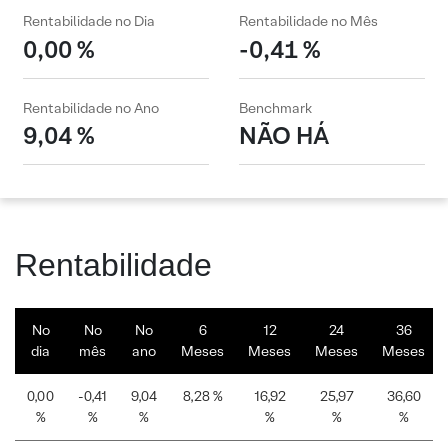
Rentabilidade no Dia
Rentabilidade no Mês
0,00 %
-0,41 %
Rentabilidade no Ano
Benchmark
9,04 %
NÃO HÁ
Rentabilidade
No
No
No
6
12
24
36
dia
mês
ano
Meses
Meses
Meses
Meses
0,00
-0,41
9,04
8,28 %
16,92
25,97
36,60
%
%
%
%
%
%