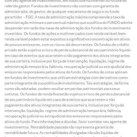
com seu agente de investimentos, em nosso site na internet ou no site do
referido gestor. Fundos de investimento não contam com garantia do
administrador, do gestor, de qualquer mecanismo de seguro ou fundo
garantidor – FGC. A taxa de administração máxima compreende a taxa de
administração mínima e o percentual máximo que a política do FUNDO admite
despender em razão das taxas de administração dos fundos de investimento
investidos. Os fundos de ações e multimercados com renda variável /sem
renda variável podem estar expostos a significativa concentração em ativos
de poucos emissores, com os riscos daí decorrentes. Os fundos de crédito
privado estão sujeitos a risco de perda substancial de seu patrimônio líquido
em caso de eventos que acarretem o não pagamento dos ativos integrantes
de sua carteira, inclusive por força de intervenção, liquidação, regime de
administração temporária, falência, recuperação judicial ou extrajudicial dos
emissores responsáveis pelos ativos do fundo. Os fundos de cotas aplicam
em fundos de investimento que utilizam estratégias com derivativos como
parte integrante de sua política de investimento. Tais estratégias, da forma
como são adotadas, podem resultar em perdas patrimoniais para seus
cotistas. Os fundos de renda fixa estão sujeitos a risco de perda substancial
de seu patrimônio líquido em caso de eventos que acarretem o não
pagamento dos ativos integrantes de sua carteira, inclusive por força de
intervenção, liquidação, regime de administração temporária, falência,
recuperação judicial ou extrajudicial dos emissores responsáveis pelos
ativos do fundo. Para informações e dúvidas, favor contatar seu agente de
investimentos. Rentabilidade passada não representa garantia de
rentabilidade futura. As rentabilidades divulgadas não são líquidas de