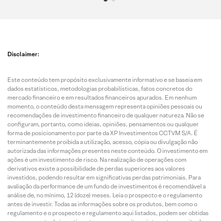
Disclaimer:
Este conteúdo tem propósito exclusivamente informativo e se baseia em
dados estatísticos, metodologias probabilísticas, fatos concretos do
mercado financeiro e em resultados financeiros apurados. Em nenhum
momento, o conteúdo desta mensagem representa opiniões pessoais ou
recomendações de investimento financeiro de qualquer natureza. Não se
configuram, portanto, como ideias, opiniões, pensamentos ou qualquer
forma de posicionamento por parte da XP Investimentos CCTVM S/A. É
terminantemente proibida a utilização, acesso, cópia ou divulgação não
autorizada das informações presentes neste conteúdo. O investimento em
ações é um investimento de risco. Na realização de operações com
derivativos existe a possibilidade de perdas superiores aos valores
investidos, podendo resultar em significativas perdas patrimoniais. Para
avaliação da performance de um fundo de investimentos é recomendável a
análise de, no mínimo, 12 (doze) meses. Leia o prospecto e o regulamento
antes de investir. Todas as informações sobre os produtos, bem como o
regulamento e o prospecto e regulamento aqui listados, podem ser obtidas