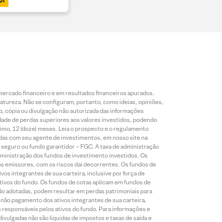
UI
mercado financeiro e em resultados financeiros apurados.
reza. Não se configuram, portanto, como ideias, opiniões,
, cópia ou divulgação não autorizada das informações
dade de perdas superiores aos valores investidos, podendo
nimo, 12 (doze) meses. Leia o prospecto e o regulamento
idas com seu agente de investimentos, em nosso site na
 seguro ou fundo garantidor – FGC. A taxa de administração
ministração dos fundos de investimento investidos. Os
os emissores, com os riscos daí decorrentes. Os fundos de
os integrantes de sua carteira, inclusive por força de
ativos do fundo. Os fundos de cotas aplicam em fundos de
são adotadas, podem resultar em perdas patrimoniais para
o não pagamento dos ativos integrantes de sua carteira,
es responsáveis pelos ativos do fundo. Para informações e
ivulgadas não são líquidas de impostos e taxas de saída e