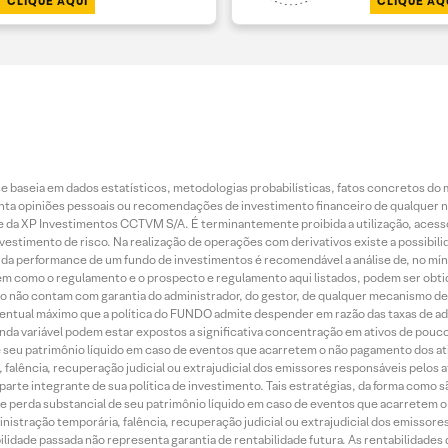
CLIQUE AQUI
CLIQUE AQ
 baseia em dados estatísticos, metodologias probabilísticas, fatos concretos do 
piniões pessoais ou recomendações de investimento financeiro de qualquer natu
da XP Investimentos CCTVM S/A. É terminantemente proibida a utilização, acesso
stimento de risco. Na realização de operações com derivativos existe a possibili
ão da performance de um fundo de investimentos é recomendável a análise de, no mí
bem como o regulamento e o prospecto e regulamento aqui listados, podem ser obt
nto não contam com garantia do administrador, do gestor, de qualquer mecanismo de
ntual máximo que a política do FUNDO admite despender em razão das taxas de ad
nda variável podem estar expostos a significativa concentração em ativos de pouc
de seu patrimônio líquido em caso de eventos que acarretem o não pagamento dos ativ
 falência, recuperação judicial ou extrajudicial dos emissores responsáveis pelos 
arte integrante de sua política de investimento. Tais estratégias, da forma como 
o de perda substancial de seu patrimônio líquido em caso de eventos que acarretem 
inistração temporária, falência, recuperação judicial ou extrajudicial dos emissor
idade passada não representa garantia de rentabilidade futura. As rentabilidades d