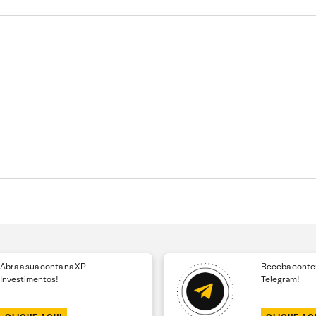
Abra a sua conta na XP
Receba conteú
Investimentos!
Telegram!