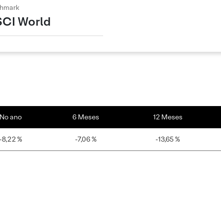
hmark
CI World
No ano
6 Meses
12 Meses
-8,22 %
-7,06 %
-13,65 %