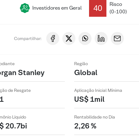
Risco
40
Investidores em Geral
(0-100)
Compartilhar:
odiante
Região
rgan Stanley
Global
ção de Resgate
Aplicação Inicial Mínima
1
US$ 1mil
mônio Líquido
Rentabilidade no Dia
$ 20.7bi
2,26 %