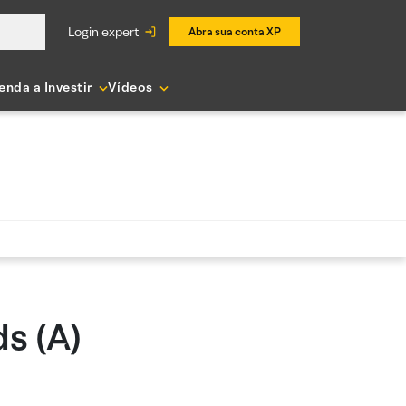
login expert
Abra sua conta XP
enda a Investir
Vídeos
s (A)