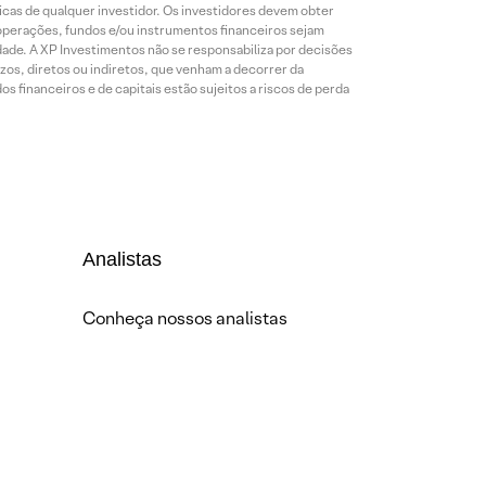
cas de qualquer investidor. Os investidores devem obter
 operações, fundos e/ou instrumentos financeiros sejam
dade. A XP Investimentos não se responsabiliza por decisões
os, diretos ou indiretos, que venham a decorrer da
 financeiros e de capitais estão sujeitos a riscos de perda
Analistas
Conheça nossos analistas