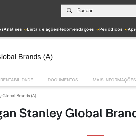
Buscar
os
Análises
Lista de ações
Recomendações
Periódicos
Apr
lobal Brands (A)
RENTABILIDADE
DOCUMENTOS
MAIS INFORMAÇÕES
 Global Brands (A)
an Stanley Global Brand