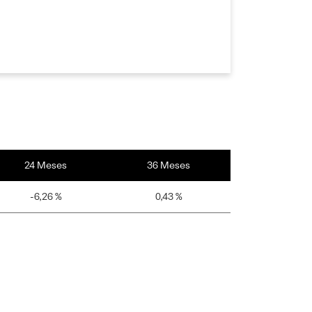
24 Meses
36 Meses
-6,26 %
0,43 %