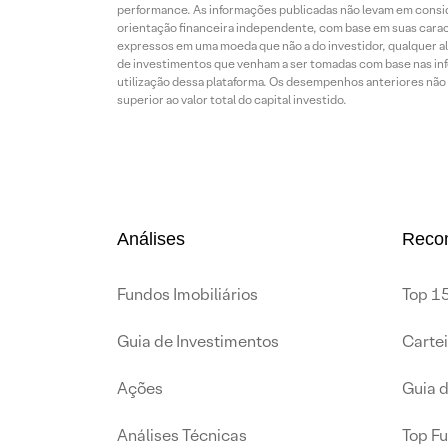
performance. As informações publicadas não levam em conside
orientação financeira independente, com base em suas carac
expressos em uma moeda que não a do investidor, qualquer al
de investimentos que venham a ser tomadas com base nas info
utilização dessa plataforma. Os desempenhos anteriores não 
superior ao valor total do capital investido.
Análises
Reco
Fundos Imobiliários
Top 15
Guia de Investimentos
Carte
Ações
Guia 
Análises Técnicas
Top F