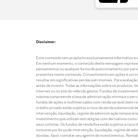
Disclaimer:
Este conteúdo tem propósito exclusivamente informativo e se
Em nenhum momento, o conteúdo desta mensagem representa o
pensamentos ou qualquer forma de posicionamento por parte 
presentes neste conteúdo. O investimento em ações é um inve
resultar em significativas perdas patrimoniais. Para avaliaç
antes de investir. Todas as informações sobre os produtos, 
internet ou no site do referido gestor. Fundos de investime
máxima compreende a taxa de administração mínima e o perce
fundos de ações e multimercados com renda variável /sem re
crédito privado estão sujeitos a risco de perda substancial 
intervenção, liquidação, regime de administração temporária,
investimento que utilizam estratégias com derivativos como p
seus cotistas. Os fundos de renda fixa estão sujeitos a risc
inclusive por força de intervenção, liquidação, regime de adm
dúvidas, favor contatar seu agente de investimentos. Rentabil