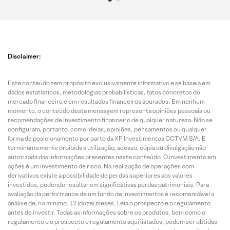
Disclaimer:
Este conteúdo tem propósito exclusivamente informativo e se baseia em
dados estatísticos, metodologias probabilísticas, fatos concretos do
mercado financeiro e em resultados financeiros apurados. Em nenhum
momento, o conteúdo desta mensagem representa opiniões pessoais ou
recomendações de investimento financeiro de qualquer natureza. Não se
configuram, portanto, como ideias, opiniões, pensamentos ou qualquer
forma de posicionamento por parte da XP Investimentos CCTVM S/A. É
terminantemente proibida a utilização, acesso, cópia ou divulgação não
autorizada das informações presentes neste conteúdo. O investimento em
ações é um investimento de risco. Na realização de operações com
derivativos existe a possibilidade de perdas superiores aos valores
investidos, podendo resultar em significativas perdas patrimoniais. Para
avaliação da performance de um fundo de investimentos é recomendável a
análise de, no mínimo, 12 (doze) meses. Leia o prospecto e o regulamento
antes de investir. Todas as informações sobre os produtos, bem como o
regulamento e o prospecto e regulamento aqui listados, podem ser obtidas