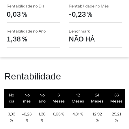
Rentabilidade no Dia
Rentabilidade no Mês
0,03 %
-0,23 %
Rentabilidade no Ano
Benchmark
1,38 %
NÃO HÁ
Rentabilidade
No
No
No
6
12
24
36
dia
mês
ano
Meses
Meses
Meses
Meses
0,03
-0,23
1,38
0,63 %
4,31 %
12,92
25,21
%
%
%
%
%