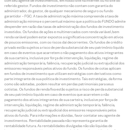
com seu agente de investimentos, em nosso site na internet ou no site do
referido gestor. Fundos de investimento não contam com garantia do
administrador, do gestor, de qualquer mecanismo de seguro ou fundo
garantidor – FGC. A taxa de administração máxima compreende a taxa de
administração mínima e o percentual máximo que a política do FUNDO admite
despender em razão das taxas de administração dos fundos de investimento
investidos. Os fundos de ações e multimercados com renda variável /sem
renda variável podem estar expostos a significativa concentração em ativos
de poucos emissores, com os riscos daí decorrentes. Os fundos de crédito
privado estão sujeitos a risco de perda substancial de seu patrimônio líquido
em caso de eventos que acarretem o não pagamento dos ativos integrantes
de sua carteira, inclusive por força de intervenção, liquidação, regime de
administração temporária, falência, recuperação judicial ou extrajudicial dos
emissores responsáveis pelos ativos do fundo. Os fundos de cotas aplicam
em fundos de investimento que utilizam estratégias com derivativos como
parte integrante de sua política de investimento. Tais estratégias, da forma
como são adotadas, podem resultar em perdas patrimoniais para seus
cotistas. Os fundos de renda fixa estão sujeitos a risco de perda substancial
de seu patrimônio líquido em caso de eventos que acarretem o não
pagamento dos ativos integrantes de sua carteira, inclusive por força de
intervenção, liquidação, regime de administração temporária, falência,
recuperação judicial ou extrajudicial dos emissores responsáveis pelos
ativos do fundo. Para informações e dúvidas, favor contatar seu agente de
investimentos. Rentabilidade passada não representa garantia de
rentabilidade futura. As rentabilidades divulgadas não são líquidas de