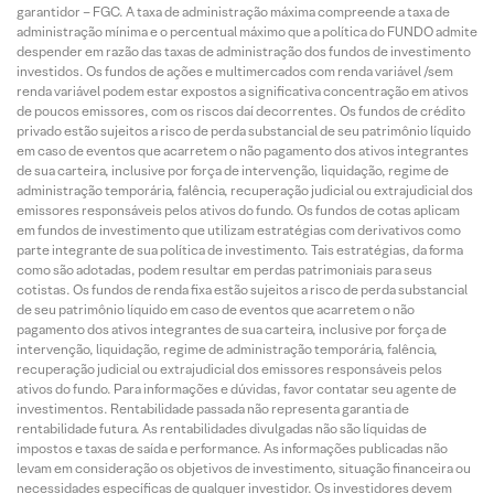
garantidor – FGC. A taxa de administração máxima compreende a taxa de
administração mínima e o percentual máximo que a política do FUNDO admite
despender em razão das taxas de administração dos fundos de investimento
investidos. Os fundos de ações e multimercados com renda variável /sem
renda variável podem estar expostos a significativa concentração em ativos
de poucos emissores, com os riscos daí decorrentes. Os fundos de crédito
privado estão sujeitos a risco de perda substancial de seu patrimônio líquido
em caso de eventos que acarretem o não pagamento dos ativos integrantes
de sua carteira, inclusive por força de intervenção, liquidação, regime de
administração temporária, falência, recuperação judicial ou extrajudicial dos
emissores responsáveis pelos ativos do fundo. Os fundos de cotas aplicam
em fundos de investimento que utilizam estratégias com derivativos como
parte integrante de sua política de investimento. Tais estratégias, da forma
como são adotadas, podem resultar em perdas patrimoniais para seus
cotistas. Os fundos de renda fixa estão sujeitos a risco de perda substancial
de seu patrimônio líquido em caso de eventos que acarretem o não
pagamento dos ativos integrantes de sua carteira, inclusive por força de
intervenção, liquidação, regime de administração temporária, falência,
recuperação judicial ou extrajudicial dos emissores responsáveis pelos
ativos do fundo. Para informações e dúvidas, favor contatar seu agente de
investimentos. Rentabilidade passada não representa garantia de
rentabilidade futura. As rentabilidades divulgadas não são líquidas de
impostos e taxas de saída e performance. As informações publicadas não
levam em consideração os objetivos de investimento, situação financeira ou
necessidades específicas de qualquer investidor. Os investidores devem