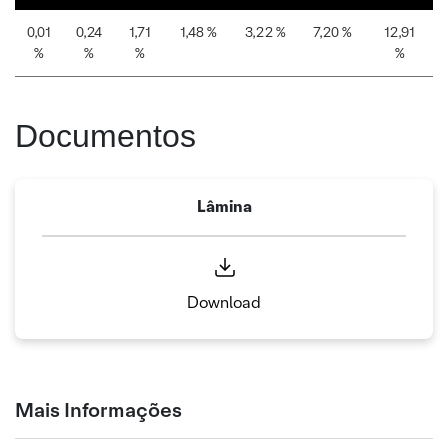
0,01
0,24
1,71
1,48 %
3,22 %
7,20 %
12,91
%
%
%
%
Documentos
Lâmina
Download
Mais Informações