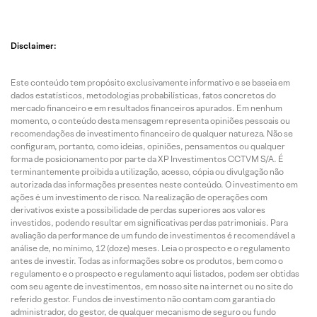
Disclaimer:
Este conteúdo tem propósito exclusivamente informativo e se baseia em
dados estatísticos, metodologias probabilísticas, fatos concretos do
mercado financeiro e em resultados financeiros apurados. Em nenhum
momento, o conteúdo desta mensagem representa opiniões pessoais ou
recomendações de investimento financeiro de qualquer natureza. Não se
configuram, portanto, como ideias, opiniões, pensamentos ou qualquer
forma de posicionamento por parte da XP Investimentos CCTVM S/A. É
terminantemente proibida a utilização, acesso, cópia ou divulgação não
autorizada das informações presentes neste conteúdo. O investimento em
ações é um investimento de risco. Na realização de operações com
derivativos existe a possibilidade de perdas superiores aos valores
investidos, podendo resultar em significativas perdas patrimoniais. Para
avaliação da performance de um fundo de investimentos é recomendável a
análise de, no mínimo, 12 (doze) meses. Leia o prospecto e o regulamento
antes de investir. Todas as informações sobre os produtos, bem como o
regulamento e o prospecto e regulamento aqui listados, podem ser obtidas
com seu agente de investimentos, em nosso site na internet ou no site do
referido gestor. Fundos de investimento não contam com garantia do
administrador, do gestor, de qualquer mecanismo de seguro ou fundo