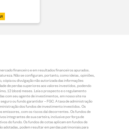
UI
mercado financeiro e em resultados financeiros apurados.
reza. Não se configuram, portanto, como ideias, opiniões,
, cópia ou divulgação não autorizada das informações
dade de perdas superiores aos valores investidos, podendo
nimo, 12 (doze) meses. Leia o prospecto e o regulamento
idas com seu agente de investimentos, em nosso site na
 seguro ou fundo garantidor – FGC. A taxa de administração
ministração dos fundos de investimento investidos. Os
os emissores, com os riscos daí decorrentes. Os fundos de
os integrantes de sua carteira, inclusive por força de
ativos do fundo. Os fundos de cotas aplicam em fundos de
são adotadas, podem resultar em perdas patrimoniais para