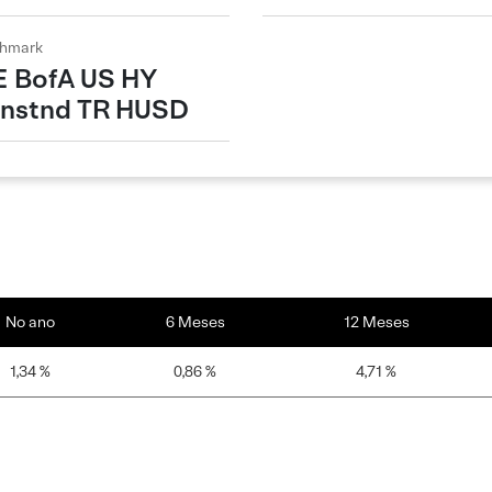
hmark
E BofA US HY
nstnd TR HUSD
No ano
6 Meses
12 Meses
1,34 %
0,86 %
4,71 %