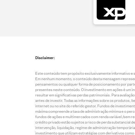
Disclaimer:
Este conteúdo tem propósito exclusivamente informativo e se
Em nenhum momento, o conteúdo desta mensagem representa o
pensamentos ou qualquer forma de posicionamento por parte 
presentes neste conteúdo. O investimento em ações é um inve
resultar em significativas perdas patrimoniais. Para avaliaç
antes de investir. Todas as informações sobre os produtos, 
internet ou no site do referido gestor. Fundos de investime
máxima compreende a taxa de administração mínima e o perce
fundos de ações e multimercados com renda variável /sem re
crédito privado estão sujeitos a risco de perda substancial 
intervenção, liquidação, regime de administração temporária,
investimento que utilizam estratégias com derivativos como p