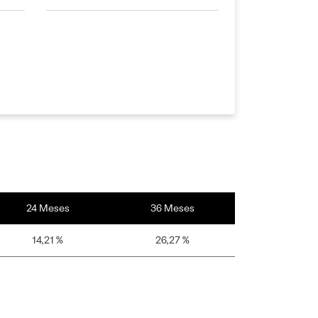
24 Meses
36 Meses
14,21 %
26,27 %