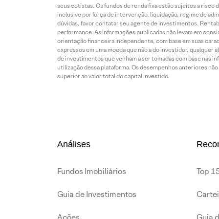
seus cotistas. Os fundos de renda fixa estão sujeitos a risc
inclusive por força de intervenção, liquidação, regime de adm
dúvidas, favor contatar seu agente de investimentos. Rentabil
performance. As informações publicadas não levam em conside
orientação financeira independente, com base em suas carac
expressos em uma moeda que não a do investidor, qualquer al
de investimentos que venham a ser tomadas com base nas info
utilização dessa plataforma. Os desempenhos anteriores não 
superior ao valor total do capital investido.
Análises
Reco
Fundos Imobiliários
Top 15
Guia de Investimentos
Carte
Ações
Guia 