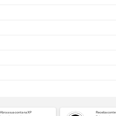
Abra a sua conta na XP
Receba conteú