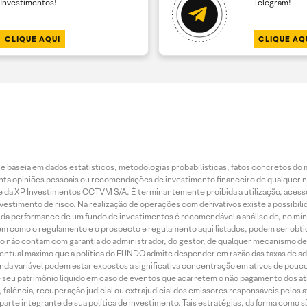
Investimentos!
Telegram!
CLIQUE AQUI
CLIQUE AQ
 baseia em dados estatísticos, metodologias probabilísticas, fatos concretos do 
piniões pessoais ou recomendações de investimento financeiro de qualquer natu
da XP Investimentos CCTVM S/A. É terminantemente proibida a utilização, acesso
stimento de risco. Na realização de operações com derivativos existe a possibili
ão da performance de um fundo de investimentos é recomendável a análise de, no mí
bem como o regulamento e o prospecto e regulamento aqui listados, podem ser obt
nto não contam com garantia do administrador, do gestor, de qualquer mecanismo de
ntual máximo que a política do FUNDO admite despender em razão das taxas de ad
nda variável podem estar expostos a significativa concentração em ativos de pouc
de seu patrimônio líquido em caso de eventos que acarretem o não pagamento dos ativ
 falência, recuperação judicial ou extrajudicial dos emissores responsáveis pelos 
arte integrante de sua política de investimento. Tais estratégias, da forma como 