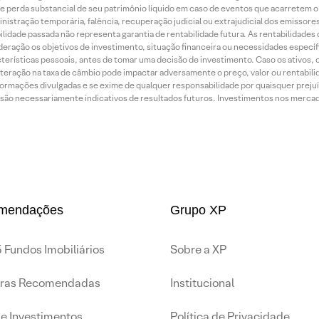
o de perda substancial de seu patrimônio líquido em caso de eventos que acarretem 
inistração temporária, falência, recuperação judicial ou extrajudicial dos emissor
idade passada não representa garantia de rentabilidade futura. As rentabilidades d
ração os objetivos de investimento, situação financeira ou necessidades específi
terísticas pessoais, antes de tomar uma decisão de investimento. Caso os ativos,
teração na taxa de câmbio pode impactar adversamente o preço, valor ou rentabili
rmações divulgadas e se exime de qualquer responsabilidade por quaisquer prejuíz
são necessariamente indicativos de resultados futuros. Investimentos nos mercados
mendações
Grupo XP
 Fundos Imobiliários
Sobre a XP
iras Recomendadas
Institucional
de Investimentos
Política de Privacidade