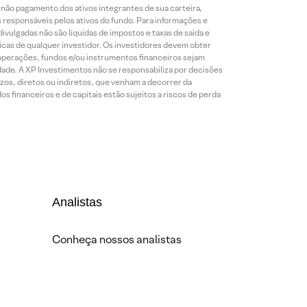
o não pagamento dos ativos integrantes de sua carteira,
es responsáveis pelos ativos do fundo. Para informações e
ivulgadas não são líquidas de impostos e taxas de saída e
cas de qualquer investidor. Os investidores devem obter
 operações, fundos e/ou instrumentos financeiros sejam
dade. A XP Investimentos não se responsabiliza por decisões
os, diretos ou indiretos, que venham a decorrer da
 financeiros e de capitais estão sujeitos a riscos de perda
Analistas
Conheça nossos analistas