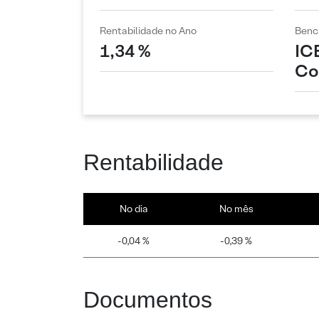
Rentabilidade no Ano
Benc
1,34 %
IC
Co
Rentabilidade
No dia
No mês
-0,04 %
-0,39 %
Documentos