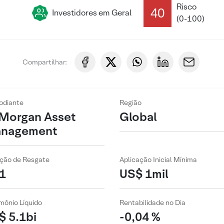
Risco
40
Investidores em Geral
(0-100)
Compartilhar:
odiante
Região
 Morgan Asset
Global
nagement
ção de Resgate
Aplicação Inicial Mínima
1
US$ 1mil
mônio Líquido
Rentabilidade no Dia
$ 5.1bi
-0,04 %