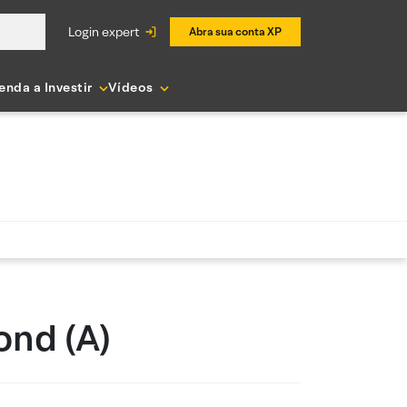
login expert
Abra sua conta XP
enda a Investir
Vídeos
ond (A)