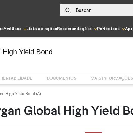
Buscar
os
Análises
Lista de ações
Recomendações
Periódicos
Apr
 High Yield Bond
RENTABILIDADE
DOCUMENTOS
MAIS INFORMAÇÕES
l High Yield Bond (A)
gan Global High Yield B