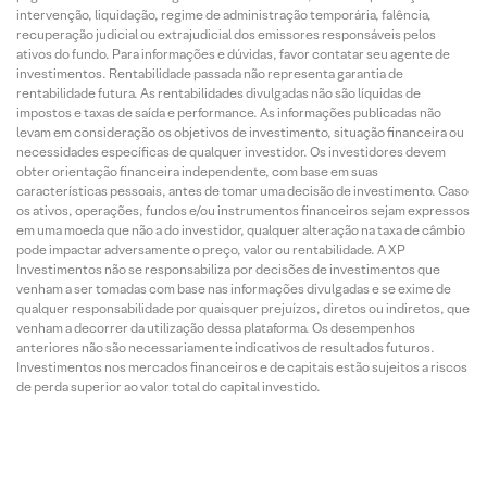
intervenção, liquidação, regime de administração temporária, falência,
recuperação judicial ou extrajudicial dos emissores responsáveis pelos
ativos do fundo. Para informações e dúvidas, favor contatar seu agente de
investimentos. Rentabilidade passada não representa garantia de
rentabilidade futura. As rentabilidades divulgadas não são líquidas de
impostos e taxas de saída e performance. As informações publicadas não
levam em consideração os objetivos de investimento, situação financeira ou
necessidades específicas de qualquer investidor. Os investidores devem
obter orientação financeira independente, com base em suas
características pessoais, antes de tomar uma decisão de investimento. Caso
os ativos, operações, fundos e/ou instrumentos financeiros sejam expressos
em uma moeda que não a do investidor, qualquer alteração na taxa de câmbio
pode impactar adversamente o preço, valor ou rentabilidade. A XP
Investimentos não se responsabiliza por decisões de investimentos que
venham a ser tomadas com base nas informações divulgadas e se exime de
qualquer responsabilidade por quaisquer prejuízos, diretos ou indiretos, que
venham a decorrer da utilização dessa plataforma. Os desempenhos
anteriores não são necessariamente indicativos de resultados futuros.
Investimentos nos mercados financeiros e de capitais estão sujeitos a riscos
de perda superior ao valor total do capital investido.