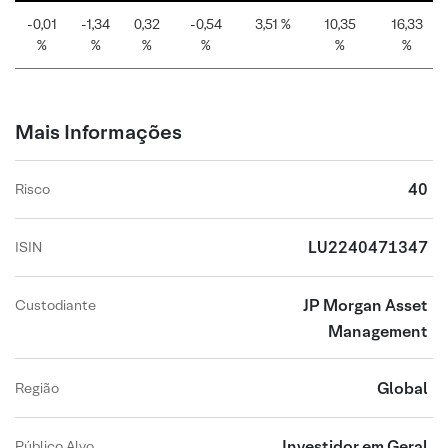
-0,01
-1,34
0,32
-0,54
3,51 %
10,35
16,33
%
%
%
%
%
%
Mais Informações
40
Risco
LU2240471347
ISIN
JP Morgan Asset
Custodiante
Management
Global
Região
Investidor em Geral
Público Alvo