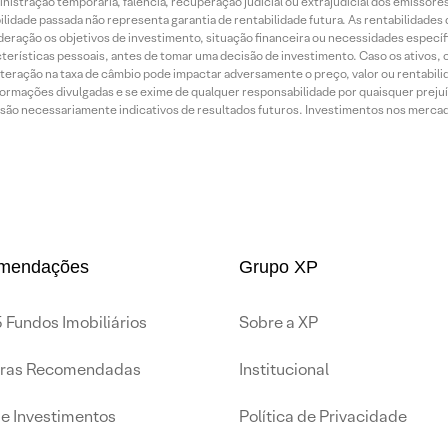
inistração temporária, falência, recuperação judicial ou extrajudicial dos emissor
idade passada não representa garantia de rentabilidade futura. As rentabilidades d
ração os objetivos de investimento, situação financeira ou necessidades específi
terísticas pessoais, antes de tomar uma decisão de investimento. Caso os ativos,
teração na taxa de câmbio pode impactar adversamente o preço, valor ou rentabili
rmações divulgadas e se exime de qualquer responsabilidade por quaisquer prejuíz
são necessariamente indicativos de resultados futuros. Investimentos nos mercados
mendações
Grupo XP
 Fundos Imobiliários
Sobre a XP
iras Recomendadas
Institucional
de Investimentos
Política de Privacidade