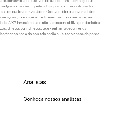
es responsáveis pelos ativos do fundo. Para informações e
ivulgadas não são líquidas de impostos e taxas de saída e
cas de qualquer investidor. Os investidores devem obter
 operações, fundos e/ou instrumentos financeiros sejam
dade. A XP Investimentos não se responsabiliza por decisões
os, diretos ou indiretos, que venham a decorrer da
 financeiros e de capitais estão sujeitos a riscos de perda
Analistas
Conheça nossos analistas