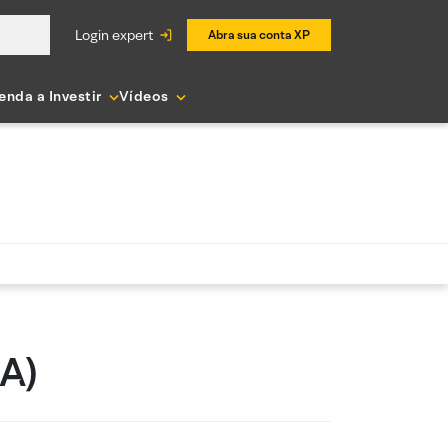
login expert
Abra sua conta XP
enda a Investir
Vídeos
A)