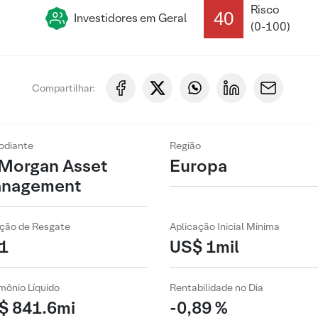
Risco
40
Investidores em Geral
(0-100)
Compartilhar:
odiante
Região
 Morgan Asset
Europa
nagement
ção de Resgate
Aplicação Inicial Mínima
1
US$ 1mil
mônio Líquido
Rentabilidade no Dia
$ 841.6mi
-0,89 %