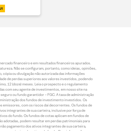
UI
mercado financeiro e em resultados financeiros apurados.
reza. Não se configuram, portanto, como ideias, opiniões,
, cópia ou divulgação não autorizada das informações
dade de perdas superiores aos valores investidos, podendo
nimo, 12 (doze) meses. Leia o prospecto e o regulamento
idas com seu agente de investimentos, em nosso site na
 seguro ou fundo garantidor – FGC. A taxa de administração
ministração dos fundos de investimento investidos. Os
os emissores, com os riscos daí decorrentes. Os fundos de
os integrantes de sua carteira, inclusive por força de
ativos do fundo. Os fundos de cotas aplicam em fundos de
são adotadas, podem resultar em perdas patrimoniais para
o não pagamento dos ativos integrantes de sua carteira,