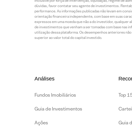
inclusive por força de intervenção, liquidação, regime de adm
dúvidas, favor contatar seu agente de investimentos. Rentabil
performance. As informações publicadas não levam em conside
orientação financeira independente, com base em suas carac
expressos em uma moeda que não a do investidor, qualquer al
de investimentos que venham a ser tomadas com base nas info
utilização dessa plataforma. Os desempenhos anteriores não 
superior ao valor total do capital investido.
Análises
Reco
Fundos Imobiliários
Top 15
Guia de Investimentos
Carte
Ações
Guia 