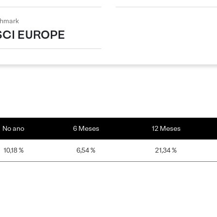
hmark
CI EUROPE
No ano
6 Meses
12 Meses
10,18 %
6,54 %
21,34 %