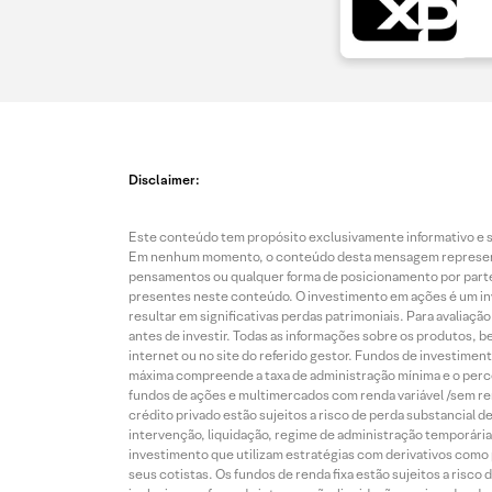
Disclaimer:
Este conteúdo tem propósito exclusivamente informativo e se
Em nenhum momento, o conteúdo desta mensagem representa o
pensamentos ou qualquer forma de posicionamento por parte 
presentes neste conteúdo. O investimento em ações é um inve
resultar em significativas perdas patrimoniais. Para avaliaç
antes de investir. Todas as informações sobre os produtos, 
internet ou no site do referido gestor. Fundos de investime
máxima compreende a taxa de administração mínima e o perce
fundos de ações e multimercados com renda variável /sem re
crédito privado estão sujeitos a risco de perda substancial 
intervenção, liquidação, regime de administração temporária,
investimento que utilizam estratégias com derivativos como p
seus cotistas. Os fundos de renda fixa estão sujeitos a risc