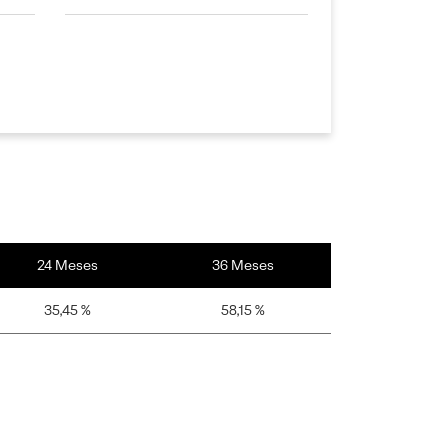
24 Meses
36 Meses
35,45 %
58,15 %