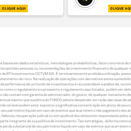
CLIQUE AQUI
CLIQUE AQ
 baseia em dados estatísticos, metodologias probabilísticas, fatos concretos do 
piniões pessoais ou recomendações de investimento financeiro de qualquer natu
da XP Investimentos CCTVM S/A. É terminantemente proibida a utilização, acesso
stimento de risco. Na realização de operações com derivativos existe a possibili
ão da performance de um fundo de investimentos é recomendável a análise de, no mí
bem como o regulamento e o prospecto e regulamento aqui listados, podem ser obt
nto não contam com garantia do administrador, do gestor, de qualquer mecanismo de
ntual máximo que a política do FUNDO admite despender em razão das taxas de ad
nda variável podem estar expostos a significativa concentração em ativos de pouc
de seu patrimônio líquido em caso de eventos que acarretem o não pagamento dos ativ
 falência, recuperação judicial ou extrajudicial dos emissores responsáveis pelos 
arte integrante de sua política de investimento. Tais estratégias, da forma como 
o de perda substancial de seu patrimônio líquido em caso de eventos que acarretem 