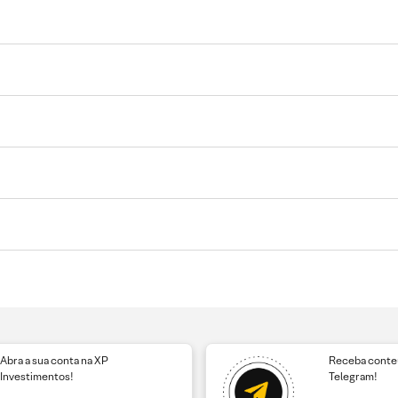
Abra a sua conta na XP
Receba conteú
Investimentos!
Telegram!