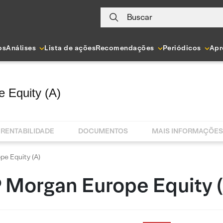
Buscar
os
Análises
Lista de ações
Recomendações
Periódicos
Apr
 Equity (A)
RENTABILIDADE
DOCUMENTOS
MAIS INFORMAÇÕES
pe Equity (A)
P Morgan Europe Equity (