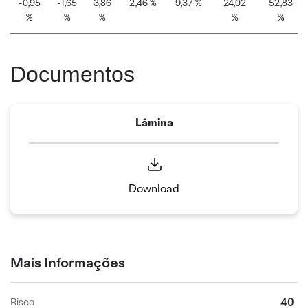
-0,95
-1,65
3,86
2,46 %
9,37 %
24,02
52,83
%
%
%
%
%
Documentos
Lâmina
Download
Mais Informações
40
Risco