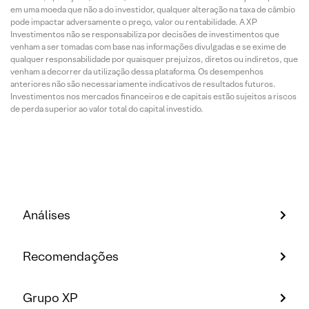
em uma moeda que não a do investidor, qualquer alteração na taxa de câmbio
pode impactar adversamente o preço, valor ou rentabilidade. A XP
Investimentos não se responsabiliza por decisões de investimentos que
venham a ser tomadas com base nas informações divulgadas e se exime de
qualquer responsabilidade por quaisquer prejuízos, diretos ou indiretos, que
venham a decorrer da utilização dessa plataforma. Os desempenhos
anteriores não são necessariamente indicativos de resultados futuros.
Investimentos nos mercados financeiros e de capitais estão sujeitos a riscos
de perda superior ao valor total do capital investido.
Análises
Recomendações
Grupo XP