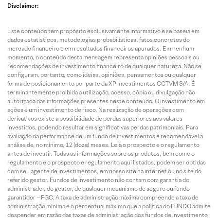
Disclaimer:
Este conteúdo tem propósito exclusivamente informativo e se baseia em
dados estatísticos, metodologias probabilísticas, fatos concretos do
mercado financeiro e em resultados financeiros apurados. Em nenhum
momento, o conteúdo desta mensagem representa opiniões pessoais ou
recomendações de investimento financeiro de qualquer natureza. Não se
configuram, portanto, como ideias, opiniões, pensamentos ou qualquer
forma de posicionamento por parte da XP Investimentos CCTVM S/A. É
terminantemente proibida a utilização, acesso, cópia ou divulgação não
autorizada das informações presentes neste conteúdo. O investimento em
ações é um investimento de risco. Na realização de operações com
derivativos existe a possibilidade de perdas superiores aos valores
investidos, podendo resultar em significativas perdas patrimoniais. Para
avaliação da performance de um fundo de investimentos é recomendável a
análise de, no mínimo, 12 (doze) meses. Leia o prospecto e o regulamento
antes de investir. Todas as informações sobre os produtos, bem como o
regulamento e o prospecto e regulamento aqui listados, podem ser obtidas
com seu agente de investimentos, em nosso site na internet ou no site do
referido gestor. Fundos de investimento não contam com garantia do
administrador, do gestor, de qualquer mecanismo de seguro ou fundo
garantidor – FGC. A taxa de administração máxima compreende a taxa de
administração mínima e o percentual máximo que a política do FUNDO admite
despender em razão das taxas de administração dos fundos de investimento