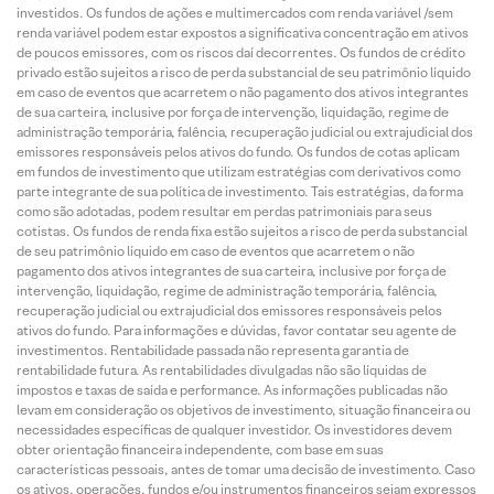
investidos. Os fundos de ações e multimercados com renda variável /sem
renda variável podem estar expostos a significativa concentração em ativos
de poucos emissores, com os riscos daí decorrentes. Os fundos de crédito
privado estão sujeitos a risco de perda substancial de seu patrimônio líquido
em caso de eventos que acarretem o não pagamento dos ativos integrantes
de sua carteira, inclusive por força de intervenção, liquidação, regime de
administração temporária, falência, recuperação judicial ou extrajudicial dos
emissores responsáveis pelos ativos do fundo. Os fundos de cotas aplicam
em fundos de investimento que utilizam estratégias com derivativos como
parte integrante de sua política de investimento. Tais estratégias, da forma
como são adotadas, podem resultar em perdas patrimoniais para seus
cotistas. Os fundos de renda fixa estão sujeitos a risco de perda substancial
de seu patrimônio líquido em caso de eventos que acarretem o não
pagamento dos ativos integrantes de sua carteira, inclusive por força de
intervenção, liquidação, regime de administração temporária, falência,
recuperação judicial ou extrajudicial dos emissores responsáveis pelos
ativos do fundo. Para informações e dúvidas, favor contatar seu agente de
investimentos. Rentabilidade passada não representa garantia de
rentabilidade futura. As rentabilidades divulgadas não são líquidas de
impostos e taxas de saída e performance. As informações publicadas não
levam em consideração os objetivos de investimento, situação financeira ou
necessidades específicas de qualquer investidor. Os investidores devem
obter orientação financeira independente, com base em suas
características pessoais, antes de tomar uma decisão de investimento. Caso
os ativos, operações, fundos e/ou instrumentos financeiros sejam expressos