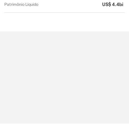
US$ 4.4bi
Patrimônio Líquido
Abra a sua conta na XP Investimentos!
CLIQUE AQUI
Receba conteúdos da Expert pelo
Telegram!
CLIQUE AQUI