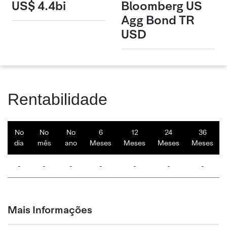
US$ 4.4bi
Bloomberg US
Agg Bond TR
USD
Rentabilidade
No
No
No
6
12
24
36
dia
mês
ano
Meses
Meses
Meses
Meses
-
-
-
-
-
-
-
Mais Informações