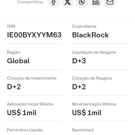
Compartilhar:
ISIN
Custodiante
IE00BYXYYM63
BlackRock
Região
Liquidação de Resgate
Global
D+3
Cotação de Investimento
Cotação de Resgate
D+2
D+2
Aplicação Inicial Mínima
Movimentação Mínima
US$ 1mil
US$ 1mil
Patrimônio Líquido
Benchmark