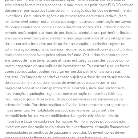
administração mínima e o percentual máximo que a política do FUNDO admite
despender em razão das taxas de administração dos fundos de investimento
investidos. Os fundos de ações e multimercados com renda variável /sem
renda variável podem estar expostos a significativa concentração em ativos
de poucos emissores, com os riscos daí decorrentes. Os fundos de crédito
privado estão sujeitos a risco de perda substancial de seu patrimônio líquido
em caso de eventos que acarretem o não pagamento dos ativos integrantes
de sua carteira, inclusive por força de intervenção, liquidação, regime de
administração temporária, falência, recuperação judicial ou extrajudicial dos
emissores responsáveis pelos ativos do fundo. Os fundos de cotas aplicam
em fundos de investimento que utilizam estratégias com derivativos como
parte integrante de sua política de investimento. Tais estratégias, da forma
como são adotadas, podem resultar em perdas patrimoniais para seus
cotistas. Os fundos de renda fixa estão sujeitos a risco de perda substancial
de seu patrimônio líquido em caso de eventos que acarretem o não
pagamento dos ativos integrantes de sua carteira, inclusive por força de
intervenção, liquidação, regime de administração temporária, falência,
recuperação judicial ou extrajudicial dos emissores responsáveis pelos
ativos do fundo. Para informações e dúvidas, favor contatar seu agente de
investimentos. Rentabilidade passada não representa garantia de
rentabilidade futura. As rentabilidades divulgadas não são líquidas de
impostos e taxas de saída e performance. As informações publicadas não
levam em consideração os objetivos de investimento, situação financeira ou
necessidades específicas de qualquer investidor. Os investidores devem
obter orientação financeira independente, com base em suas