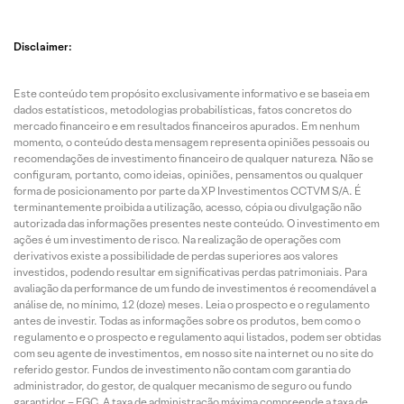
Disclaimer:
Este conteúdo tem propósito exclusivamente informativo e se baseia em
dados estatísticos, metodologias probabilísticas, fatos concretos do
mercado financeiro e em resultados financeiros apurados. Em nenhum
momento, o conteúdo desta mensagem representa opiniões pessoais ou
recomendações de investimento financeiro de qualquer natureza. Não se
configuram, portanto, como ideias, opiniões, pensamentos ou qualquer
forma de posicionamento por parte da XP Investimentos CCTVM S/A. É
terminantemente proibida a utilização, acesso, cópia ou divulgação não
autorizada das informações presentes neste conteúdo. O investimento em
ações é um investimento de risco. Na realização de operações com
derivativos existe a possibilidade de perdas superiores aos valores
investidos, podendo resultar em significativas perdas patrimoniais. Para
avaliação da performance de um fundo de investimentos é recomendável a
análise de, no mínimo, 12 (doze) meses. Leia o prospecto e o regulamento
antes de investir. Todas as informações sobre os produtos, bem como o
regulamento e o prospecto e regulamento aqui listados, podem ser obtidas
com seu agente de investimentos, em nosso site na internet ou no site do
referido gestor. Fundos de investimento não contam com garantia do
administrador, do gestor, de qualquer mecanismo de seguro ou fundo
garantidor – FGC. A taxa de administração máxima compreende a taxa de