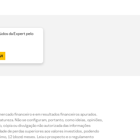
dos da Expert pelo
UI
mercado financeiro e em resultados financeiros apurados.
reza. Não se configuram, portanto, como ideias, opiniões,
, cópia ou divulgação não autorizada das informações
dade de perdas superiores aos valores investidos, podendo
nimo, 12 (doze) meses. Leia o prospecto e o regulamento