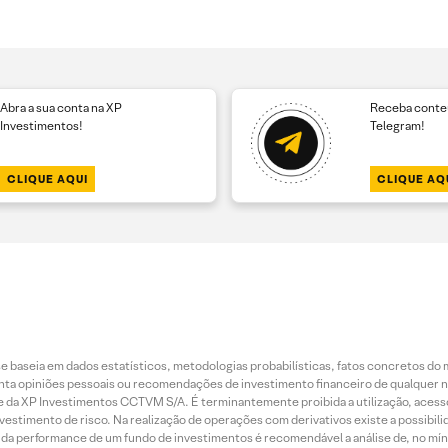
Abra a sua conta na XP
Receba conteú
Investimentos!
Telegram!
CLIQUE AQUI
CLIQUE AQ
 baseia em dados estatísticos, metodologias probabilísticas, fatos concretos do 
piniões pessoais ou recomendações de investimento financeiro de qualquer natu
da XP Investimentos CCTVM S/A. É terminantemente proibida a utilização, acesso
stimento de risco. Na realização de operações com derivativos existe a possibili
ão da performance de um fundo de investimentos é recomendável a análise de, no mí