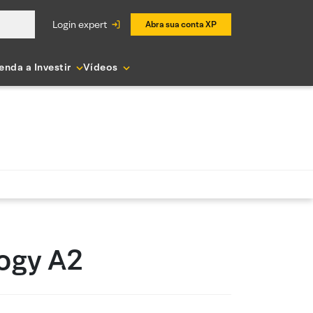
login expert
Abra sua conta XP
enda a Investir
Vídeos
ogy A2