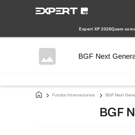
Expert XP 2026
Quem som
BGF Next Genera
Fundos Internacionais
BGF Next Gener
BGF N