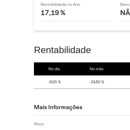
Rentabilidade no Ano
Benc
17,19 %
NÃ
Rentabilidade
No dia
No mês
-8,65 %
-24,80 %
Mais Informações
Risco