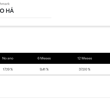
hmark
O HÁ
No ano
6 Meses
12 Meses
17,19 %
9,41 %
37,00 %