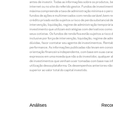
antes de investir. Todas as informações sobre os produtos, 
internet ou no site do referido gestor. Fundos de investime
máxima compreende a taxa de administração mínima e o perce
fundos de ações e multimercados com renda variável /sem re
crédito privado estão sujeitos a risco de perda substancial 
intervenção, liquidação, regime de administração temporária,
investimento que utilizam estratégias com derivativos como p
seus cotistas. Os fundos de renda fixa estão sujeitos a risc
inclusive por força de intervenção, liquidação, regime de adm
dúvidas, favor contatar seu agente de investimentos. Rentabil
performance. As informações publicadas não levam em conside
orientação financeira independente, com base em suas carac
expressos em uma moeda que não a do investidor, qualquer al
de investimentos que venham a ser tomadas com base nas info
utilização dessa plataforma. Os desempenhos anteriores não 
superior ao valor total do capital investido.
Análises
Reco