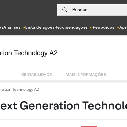
Buscar
os
Análises
Lista de ações
Recomendações
Periódicos
Apr
tion Technology A2
RENTABILIDADE
MAIS INFORMAÇÕES
ation Technology A2
ext Generation Technol