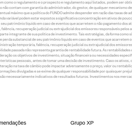
bem como o regulamento e o prospecto e regulamento aqui listados, podem ser obt
nto não contam com garantia do administrador, do gestor, de qualquer mecanismo de
ntual máximo que a política do FUNDO admite despender em razão das taxas de ad
nda variável podem estar expostos a significativa concentração em ativos de pouc
de seu patrimônio líquido em caso de eventos que acarretem o não pagamento dos ativ
 falência, recuperação judicial ou extrajudicial dos emissores responsáveis pelos 
arte integrante de sua política de investimento. Tais estratégias, da forma como 
o de perda substancial de seu patrimônio líquido em caso de eventos que acarretem 
inistração temporária, falência, recuperação judicial ou extrajudicial dos emissor
idade passada não representa garantia de rentabilidade futura. As rentabilidades d
ração os objetivos de investimento, situação financeira ou necessidades específi
terísticas pessoais, antes de tomar uma decisão de investimento. Caso os ativos,
teração na taxa de câmbio pode impactar adversamente o preço, valor ou rentabili
rmações divulgadas e se exime de qualquer responsabilidade por quaisquer prejuíz
são necessariamente indicativos de resultados futuros. Investimentos nos mercados
mendações
Grupo XP