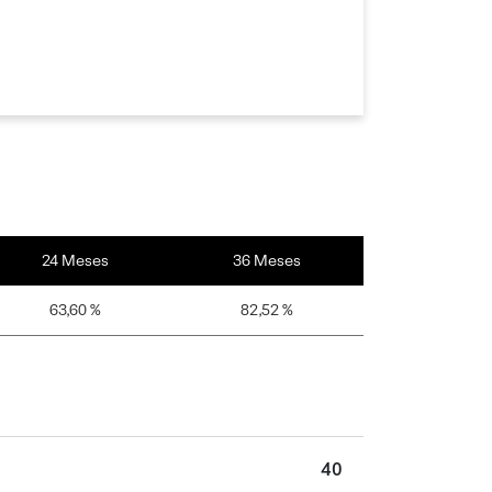
24 Meses
36 Meses
63,60 %
82,52 %
40