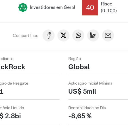
Risco
40
Investidores em Geral
(0-100)
Compartilhar:
odiante
Região
ackRock
Global
ção de Resgate
Aplicação Inicial Mínima
1
US$ 5mil
mônio Líquido
Rentabilidade no Dia
$ 2.8bi
-8,65 %