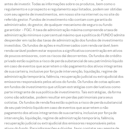
antes de investir. Todas as informações sobre os produtos, bem como o
regulamento e o prospecto e regulamento aqui listados, podem ser obtidas
com seu agente de investimentos, em nosso site na internet ou no site do
referido gestor. Fundos de investimento não contam com garantia do
administrador, do gestor, de qualquer mecanismo de seguro ou fundo
garantidor – FGC. A taxa de administração máxima compreende a taxa de
administração mínima e o percentual máximo que a política do FUNDO admite
despender em razão das taxas de administração dos fundos de investimento
investidos. Os fundos de ações e multimercados com renda variável /sem
renda variável podem estar expostos a significativa concentração em ativos
de poucos emissores, com os riscos daí decorrentes. Os fundos de crédito
privado estão sujeitos a risco de perda substancial de seu patrimônio líquido
em caso de eventos que acarretem o não pagamento dos ativos integrantes
de sua carteira, inclusive por força de intervenção, liquidação, regime de
administração temporária, falência, recuperação judicial ou extrajudicial dos
emissores responsáveis pelos ativos do fundo. Os fundos de cotas aplicam
em fundos de investimento que utilizam estratégias com derivativos como
parte integrante de sua política de investimento. Tais estratégias, da forma
como são adotadas, podem resultar em perdas patrimoniais para seus
cotistas. Os fundos de renda fixa estão sujeitos a risco de perda substancial
de seu patrimônio líquido em caso de eventos que acarretem o não
pagamento dos ativos integrantes de sua carteira, inclusive por força de
intervenção, liquidação, regime de administração temporária, falência,
recuperação judicial ou extrajudicial dos emissores responsáveis pelos
ativos do fundo. Para informações e dúvidas, favor contatar seu agente de