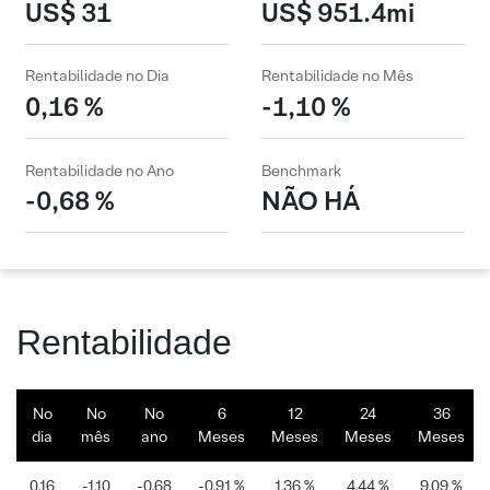
US$ 31
US$ 951.4mi
Rentabilidade no Dia
Rentabilidade no Mês
0,16 %
-1,10 %
Rentabilidade no Ano
Benchmark
-0,68 %
NÃO HÁ
Rentabilidade
No
No
No
6
12
24
36
dia
mês
ano
Meses
Meses
Meses
Meses
0,16
-1,10
-0,68
-0,91 %
1,36 %
4,44 %
9,09 %