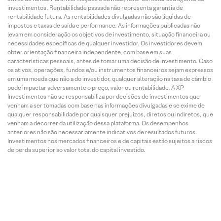
investimentos. Rentabilidade passada não representa garantia de
rentabilidade futura. As rentabilidades divulgadas não são líquidas de
impostos e taxas de saída e performance. As informações publicadas não
levam em consideração os objetivos de investimento, situação financeira ou
necessidades específicas de qualquer investidor. Os investidores devem
obter orientação financeira independente, com base em suas
características pessoais, antes de tomar uma decisão de investimento. Caso
os ativos, operações, fundos e/ou instrumentos financeiros sejam expressos
em uma moeda que não a do investidor, qualquer alteração na taxa de câmbio
pode impactar adversamente o preço, valor ou rentabilidade. A XP
Investimentos não se responsabiliza por decisões de investimentos que
venham a ser tomadas com base nas informações divulgadas e se exime de
qualquer responsabilidade por quaisquer prejuízos, diretos ou indiretos, que
venham a decorrer da utilização dessa plataforma. Os desempenhos
anteriores não são necessariamente indicativos de resultados futuros.
Investimentos nos mercados financeiros e de capitais estão sujeitos a riscos
de perda superior ao valor total do capital investido.