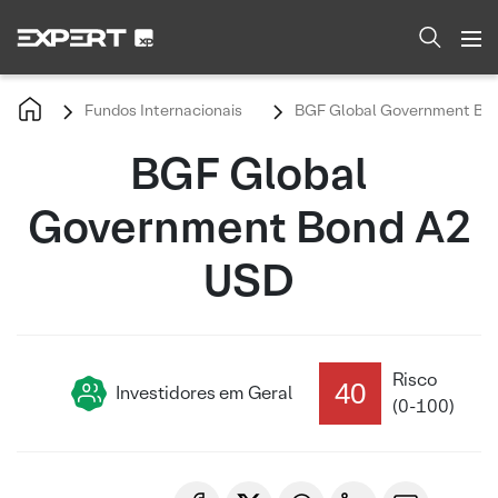
Fundos Internacionais
BGF Global Government Bo
BGF Global
Government Bond A2
USD
Risco
40
Investidores em Geral
(0-100)