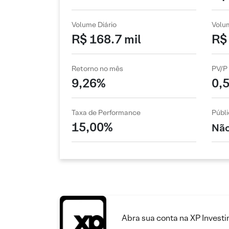
Volume Diário
Volu
R$ 168.7 mil
R$ 
Retorno no mês
PV/P
9,26%
0,
Taxa de Performance
Públi
15,00%
Não
Abra sua conta na XP Invest