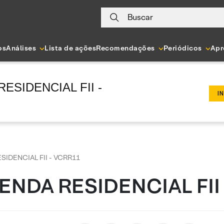
Buscar
os
Análises
Lista de ações
Recomendações
Periódicos
Apr
ESIDENCIAL FII -
I
SIDENCIAL FII - VCRR11
ENDA RESIDENCIAL FII