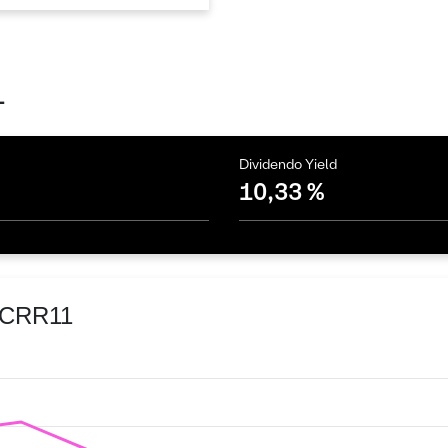
1
Dividendo Yield
10,33 %
 VCRR11