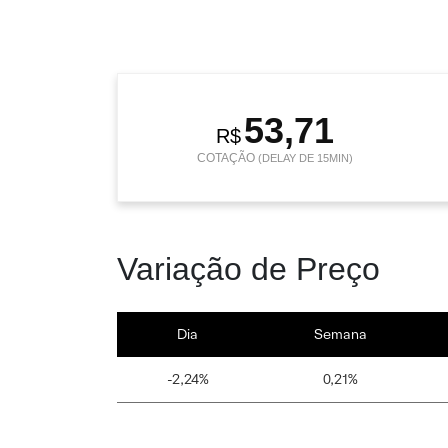
53,71
R$
COTAÇÃO
(DELAY DE 15MIN)
Variação de Preço
Dia
Semana
-2,24%
0,21%