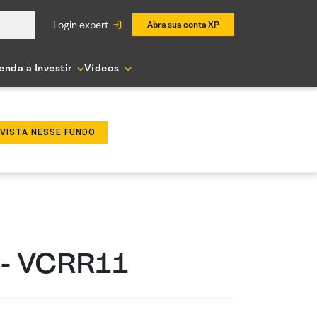
login expert
Abra sua conta XP
enda a Investir
Vídeos
NVISTA NESSE FUNDO
 - VCRR11