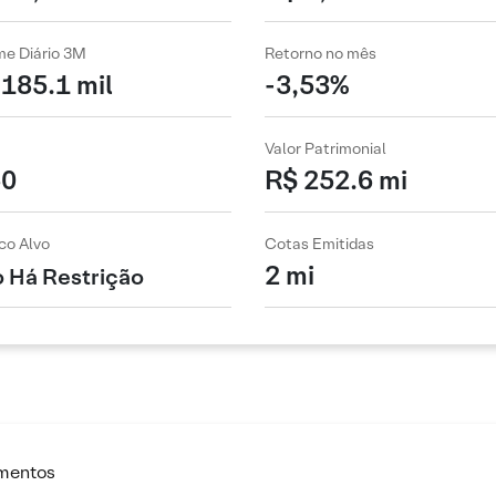
me Diário 3M
Retorno no mês
185.1 mil
-3,53%
Valor Patrimonial
50
R$ 252.6 mi
co Alvo
Cotas Emitidas
2 mi
 Há Restrição
imentos