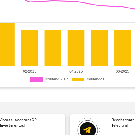
Abra a sua conta na XP
Receba conteú
Investimentos!
Telegram!