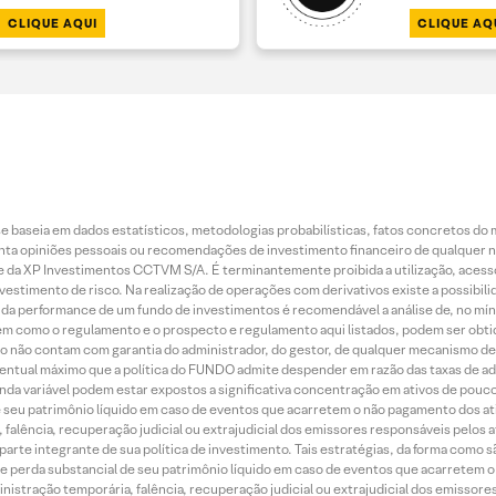
CLIQUE AQUI
CLIQUE AQ
 baseia em dados estatísticos, metodologias probabilísticas, fatos concretos do 
piniões pessoais ou recomendações de investimento financeiro de qualquer natu
da XP Investimentos CCTVM S/A. É terminantemente proibida a utilização, acesso
stimento de risco. Na realização de operações com derivativos existe a possibili
ão da performance de um fundo de investimentos é recomendável a análise de, no mí
bem como o regulamento e o prospecto e regulamento aqui listados, podem ser obt
nto não contam com garantia do administrador, do gestor, de qualquer mecanismo de
ntual máximo que a política do FUNDO admite despender em razão das taxas de ad
nda variável podem estar expostos a significativa concentração em ativos de pouc
de seu patrimônio líquido em caso de eventos que acarretem o não pagamento dos ativ
 falência, recuperação judicial ou extrajudicial dos emissores responsáveis pelos 
arte integrante de sua política de investimento. Tais estratégias, da forma como 
o de perda substancial de seu patrimônio líquido em caso de eventos que acarretem 
inistração temporária, falência, recuperação judicial ou extrajudicial dos emissor