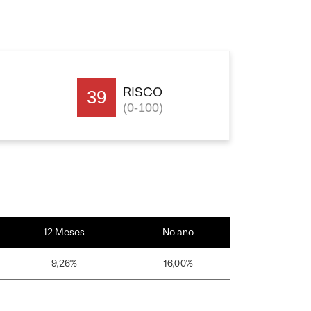
RISCO
39
(0-100)
12 Meses
No ano
9,26%
16,00%