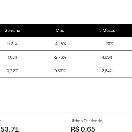
Semana
Mês
3 Meses
0,21%
-4,25%
-1,20%
1,08%
-2,76%
4,89%
0,22%
0,66%
3,64%
o
Último Dividendo
 53,71
R$ 0,65