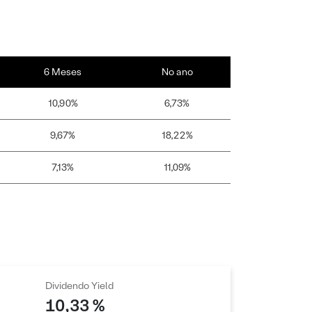
6 Meses
No ano
10,90%
6,73%
9,67%
18,22%
7,13%
11,09%
Dividendo Yield
10,33 %