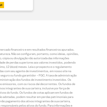
UI
mercado financeiro e em resultados financeiros apurados.
reza. Não se configuram, portanto, como ideias, opiniões,
, cópia ou divulgação não autorizada das informações
dade de perdas superiores aos valores investidos, podendo
nimo, 12 (doze) meses. Leia o prospecto e o regulamento
idas com seu agente de investimentos, em nosso site na
 seguro ou fundo garantidor – FGC. A taxa de administração
ministração dos fundos de investimento investidos. Os
os emissores, com os riscos daí decorrentes. Os fundos de
os integrantes de sua carteira, inclusive por força de
ativos do fundo. Os fundos de cotas aplicam em fundos de
são adotadas, podem resultar em perdas patrimoniais para
o não pagamento dos ativos integrantes de sua carteira,
es responsáveis pelos ativos do fundo. Para informações e