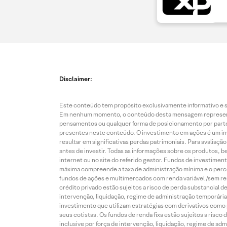
Disclaimer:
Este conteúdo tem propósito exclusivamente informativo e se
Em nenhum momento, o conteúdo desta mensagem representa o
pensamentos ou qualquer forma de posicionamento por parte 
presentes neste conteúdo. O investimento em ações é um inve
resultar em significativas perdas patrimoniais. Para avaliaç
antes de investir. Todas as informações sobre os produtos, 
internet ou no site do referido gestor. Fundos de investime
máxima compreende a taxa de administração mínima e o perce
fundos de ações e multimercados com renda variável /sem re
crédito privado estão sujeitos a risco de perda substancial 
intervenção, liquidação, regime de administração temporária,
investimento que utilizam estratégias com derivativos como p
seus cotistas. Os fundos de renda fixa estão sujeitos a risc
inclusive por força de intervenção, liquidação, regime de adm