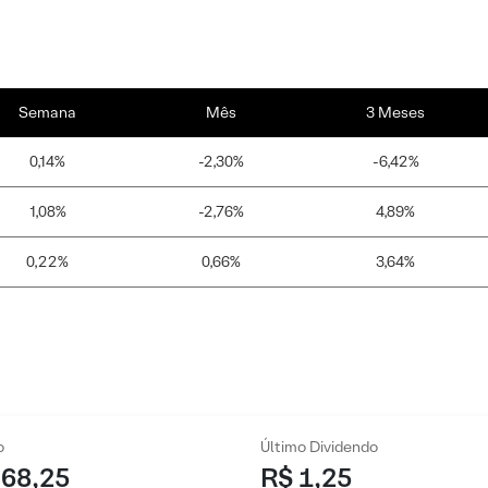
Semana
Mês
3 Meses
0,14%
-2,30%
-6,42%
1,08%
-2,76%
4,89%
0,22%
0,66%
3,64%
o
Último Dividendo
 68,25
R$ 1,25