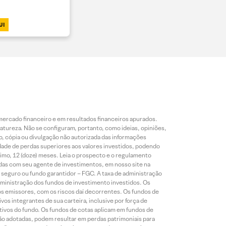
UI
mercado financeiro e em resultados financeiros apurados.
reza. Não se configuram, portanto, como ideias, opiniões,
, cópia ou divulgação não autorizada das informações
dade de perdas superiores aos valores investidos, podendo
nimo, 12 (doze) meses. Leia o prospecto e o regulamento
idas com seu agente de investimentos, em nosso site na
 seguro ou fundo garantidor – FGC. A taxa de administração
ministração dos fundos de investimento investidos. Os
os emissores, com os riscos daí decorrentes. Os fundos de
os integrantes de sua carteira, inclusive por força de
ativos do fundo. Os fundos de cotas aplicam em fundos de
são adotadas, podem resultar em perdas patrimoniais para