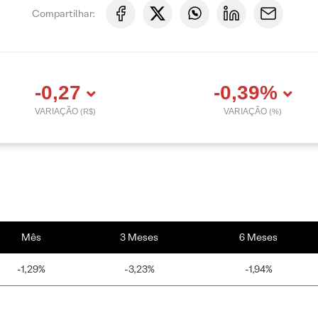
Compartilhar:
-0,27
-0,39%
VARIAÇÃO
VARIAÇÃO
(R$)
(%)
Mês
3 Meses
6 Meses
-1,29%
-3,23%
-1,94%