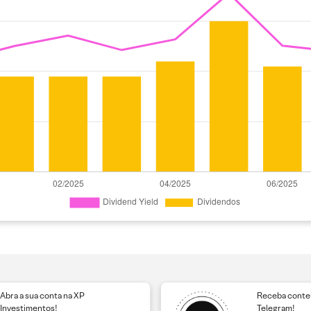
Abra a sua conta na XP
Receba conteú
Investimentos!
Telegram!