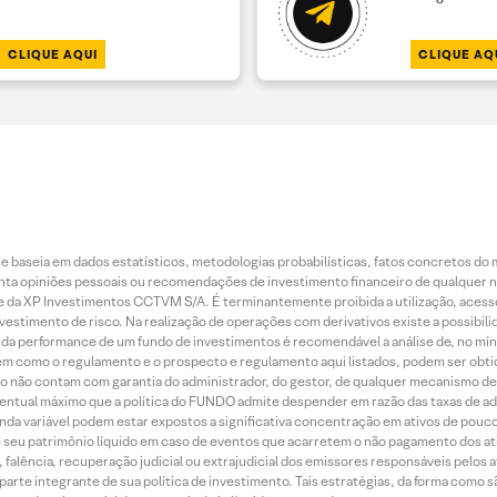
CLIQUE AQUI
CLIQUE AQ
 baseia em dados estatísticos, metodologias probabilísticas, fatos concretos do 
piniões pessoais ou recomendações de investimento financeiro de qualquer natu
da XP Investimentos CCTVM S/A. É terminantemente proibida a utilização, acesso
stimento de risco. Na realização de operações com derivativos existe a possibili
ão da performance de um fundo de investimentos é recomendável a análise de, no mí
bem como o regulamento e o prospecto e regulamento aqui listados, podem ser obt
nto não contam com garantia do administrador, do gestor, de qualquer mecanismo de
ntual máximo que a política do FUNDO admite despender em razão das taxas de ad
nda variável podem estar expostos a significativa concentração em ativos de pouc
de seu patrimônio líquido em caso de eventos que acarretem o não pagamento dos ativ
 falência, recuperação judicial ou extrajudicial dos emissores responsáveis pelos 
arte integrante de sua política de investimento. Tais estratégias, da forma como 