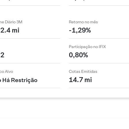
me Diário 3M
Retorno no mês
2.4 mi
-1,29%
Participação no IFIX
82
0,80%
co Alvo
Cotas Emitidas
14.7 mi
 Há Restrição