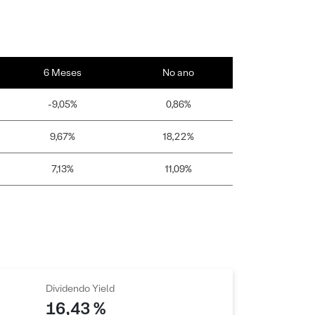
6 Meses
No ano
-9,05%
0,86%
9,67%
18,22%
7,13%
11,09%
Dividendo Yield
16,43 %