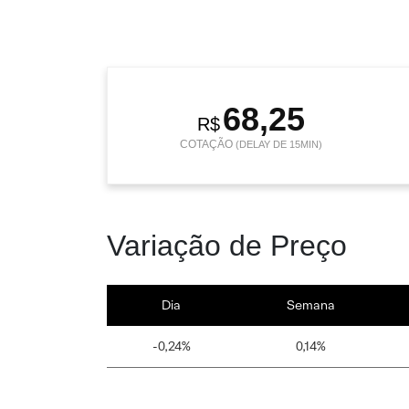
68,25
R$
COTAÇÃO
(DELAY DE 15MIN)
Variação de Preço
Dia
Semana
-0,24%
0,14%