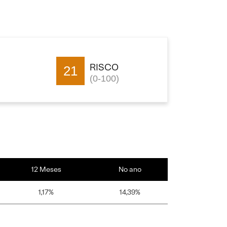
RISCO
21
(0-100)
12 Meses
No ano
1,17%
14,39%