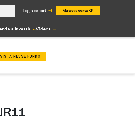
login expert
Abra sua conta XP
enda a Investir
Vídeos
NVISTA NESSE FUNDO
CJR11