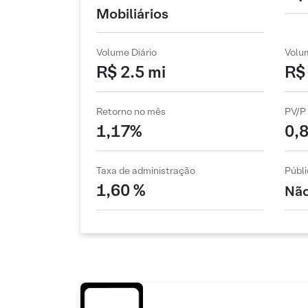
Mobiliários
Volume Diário
Volu
R$ 2.5 mi
R$ 
Retorno no mês
PV/P
1,17%
0,
Taxa de administração
Públi
1,60 %
Não