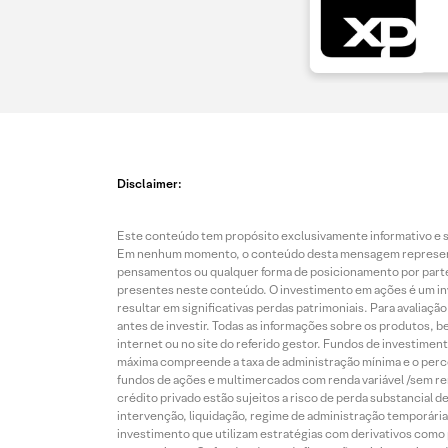
Disclaimer:
Este conteúdo tem propósito exclusivamente informativo e se
Em nenhum momento, o conteúdo desta mensagem representa o
pensamentos ou qualquer forma de posicionamento por parte 
presentes neste conteúdo. O investimento em ações é um inve
resultar em significativas perdas patrimoniais. Para avaliaç
antes de investir. Todas as informações sobre os produtos, 
internet ou no site do referido gestor. Fundos de investime
máxima compreende a taxa de administração mínima e o perce
fundos de ações e multimercados com renda variável /sem re
crédito privado estão sujeitos a risco de perda substancial 
intervenção, liquidação, regime de administração temporária,
investimento que utilizam estratégias com derivativos como p