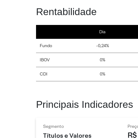
Rentabilidade
Dia
Fundo
-0,24%
IBOV
0%
CDI
0%
Principais Indicadores
Segmento
Preç
R$
Títulos e Valores