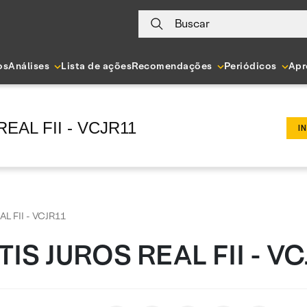
Buscar
os
Análises
Lista de ações
Recomendações
Periódicos
Apr
EAL FII - VCJR11
I
L FII - VCJR11
IS JUROS REAL FII - V