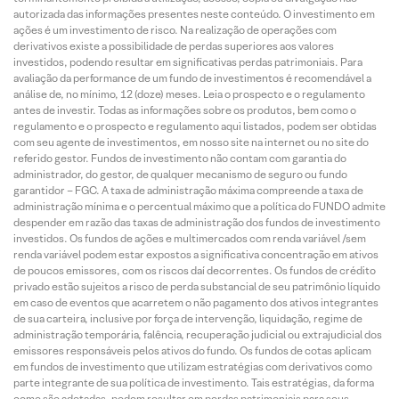
autorizada das informações presentes neste conteúdo. O investimento em
ações é um investimento de risco. Na realização de operações com
derivativos existe a possibilidade de perdas superiores aos valores
investidos, podendo resultar em significativas perdas patrimoniais. Para
avaliação da performance de um fundo de investimentos é recomendável a
análise de, no mínimo, 12 (doze) meses. Leia o prospecto e o regulamento
antes de investir. Todas as informações sobre os produtos, bem como o
regulamento e o prospecto e regulamento aqui listados, podem ser obtidas
com seu agente de investimentos, em nosso site na internet ou no site do
referido gestor. Fundos de investimento não contam com garantia do
administrador, do gestor, de qualquer mecanismo de seguro ou fundo
garantidor – FGC. A taxa de administração máxima compreende a taxa de
administração mínima e o percentual máximo que a política do FUNDO admite
despender em razão das taxas de administração dos fundos de investimento
investidos. Os fundos de ações e multimercados com renda variável /sem
renda variável podem estar expostos a significativa concentração em ativos
de poucos emissores, com os riscos daí decorrentes. Os fundos de crédito
privado estão sujeitos a risco de perda substancial de seu patrimônio líquido
em caso de eventos que acarretem o não pagamento dos ativos integrantes
de sua carteira, inclusive por força de intervenção, liquidação, regime de
administração temporária, falência, recuperação judicial ou extrajudicial dos
emissores responsáveis pelos ativos do fundo. Os fundos de cotas aplicam
em fundos de investimento que utilizam estratégias com derivativos como
parte integrante de sua política de investimento. Tais estratégias, da forma
como são adotadas, podem resultar em perdas patrimoniais para seus