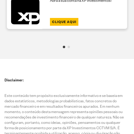
Abra a sua conta na XP Investimentos!
CLIQUE AQUI
Disclaimer:
Este conteúdo tem propósito exclusivamente informativo e se baseia em
dados estatísticos, metodologias probabilísticas, fatos concretos do
mercado financeiro e em resultados financeiros apurados. Em nenhum
momento, o conteúdo desta mensagem representa opiniões pessoais ou
recomendações de investimento financeiro de qualquer natureza. Não se
configuram, portanto, como ideias, opiniões, pensamentos ou qualquer
forma de posicionamento por parte da XP Investimentos CCTVM S/A. É
terminantemente proibida a utilização, acesso, cópia ou divulgação não