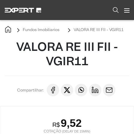
Fundos Imobiliarios
VALORA RE III FII - VGIR11
VALORA RE III FII -
VGIR11
Compartilhar:
9,52
R$
COTAÇÃO
(DELAY DE 15MIN)