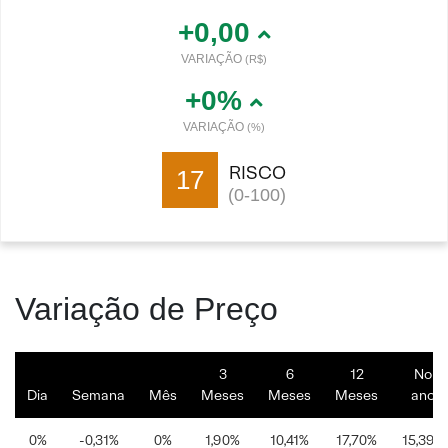
+0,00
VARIAÇÃO
(R$)
+0%
VARIAÇÃO
(%)
RISCO
17
(0-100)
Variação de Preço
3
6
12
No
Dia
Semana
Mês
Meses
Meses
Meses
ano
0%
-0,31%
0%
1,90%
10,41%
17,70%
15,39%