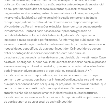
cotistas. Os fundos de renda fixa estão sujeitos a risco de perda substancial
de seu patrimônio líquido em caso de eventos que acarretem o não
pagamento dos ativos integrantes de sua carteira, inclusive por força de
intervenção, liquidação, regime de administração temporária, falência,
recuperação judicial ou extrajudicial dos emissores responsáveis pelos
ativos do fundo. Para informações e dúvidas, favor contatar seu agente de
investimentos. Rentabilidade passada não representa garantia de
rentabilidade futura. As rentabilidades divulgadas não são líquidas de
impostos e taxas de saída e performance. As informações publicadas não
levam em consideração os objetivos de investimento, situação financeira ou
necessidades específicas de qualquer investidor. Os investidores devem
obter orientação financeira independente, com base em suas
características pessoais, antes de tomar uma decisão de investimento. Caso
os ativos, operações, fundos e/ou instrumentos financeiros sejam expressos
em uma moeda que não a do investidor, qualquer alteração na taxa de câmbio
pode impactar adversamente o preço, valor ou rentabilidade. A XP
Investimentos não se responsabiliza por decisões de investimentos que
venham a ser tomadas com base nas informações divulgadas e se exime de
qualquer responsabilidade por quaisquer prejuízos, diretos ou indiretos, que
venham a decorrer da utilização dessa plataforma. Os desempenhos
anteriores não são necessariamente indicativos de resultados futuros.
Investimentos nos mercados financeiros e de capitais estão sujeitos a riscos
de perda superior ao valor total do capital investido.