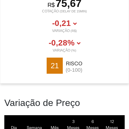
75,67
R$
COTAÇÃO
(DELAY DE 15MIN)
-0,21
VARIAÇÃO
(R$)
-0,28%
VARIAÇÃO
(%)
RISCO
21
(0-100)
Variação de Preço
3
6
12
Dia
Semana
Mês
Meses
Meses
Meses