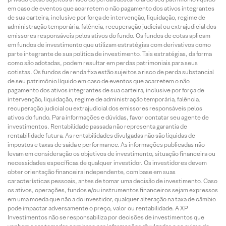
em caso de eventos que acarretem o não pagamento dos ativos integrantes
de sua carteira, inclusive por força de intervenção, liquidação, regime de
administração temporária, falência, recuperação judicial ou extrajudicial dos
emissores responsáveis pelos ativos do fundo. Os fundos de cotas aplicam
em fundos de investimento que utilizam estratégias com derivativos como
parte integrante de sua política de investimento. Tais estratégias, da forma
como são adotadas, podem resultar em perdas patrimoniais para seus
cotistas. Os fundos de renda fixa estão sujeitos a risco de perda substancial
de seu patrimônio líquido em caso de eventos que acarretem o não
pagamento dos ativos integrantes de sua carteira, inclusive por força de
intervenção, liquidação, regime de administração temporária, falência,
recuperação judicial ou extrajudicial dos emissores responsáveis pelos
ativos do fundo. Para informações e dúvidas, favor contatar seu agente de
investimentos. Rentabilidade passada não representa garantia de
rentabilidade futura. As rentabilidades divulgadas não são líquidas de
impostos e taxas de saída e performance. As informações publicadas não
levam em consideração os objetivos de investimento, situação financeira ou
necessidades específicas de qualquer investidor. Os investidores devem
obter orientação financeira independente, com base em suas
características pessoais, antes de tomar uma decisão de investimento. Caso
os ativos, operações, fundos e/ou instrumentos financeiros sejam expressos
em uma moeda que não a do investidor, qualquer alteração na taxa de câmbio
pode impactar adversamente o preço, valor ou rentabilidade. A XP
Investimentos não se responsabiliza por decisões de investimentos que