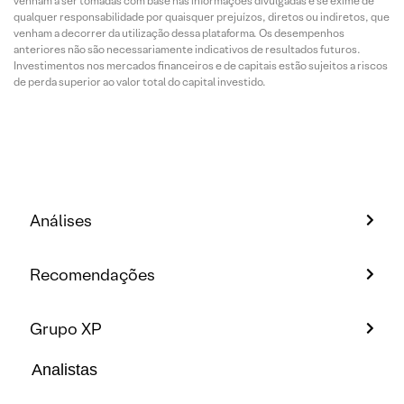
venham a ser tomadas com base nas informações divulgadas e se exime de
qualquer responsabilidade por quaisquer prejuízos, diretos ou indiretos, que
venham a decorrer da utilização dessa plataforma. Os desempenhos
anteriores não são necessariamente indicativos de resultados futuros.
Investimentos nos mercados financeiros e de capitais estão sujeitos a riscos
de perda superior ao valor total do capital investido.
Análises
Recomendações
Grupo XP
Analistas