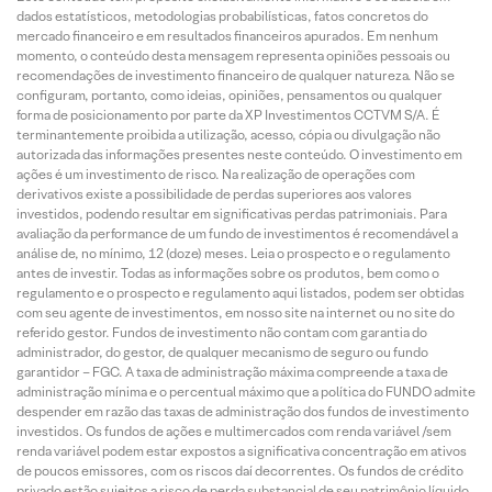
dados estatísticos, metodologias probabilísticas, fatos concretos do
mercado financeiro e em resultados financeiros apurados. Em nenhum
momento, o conteúdo desta mensagem representa opiniões pessoais ou
recomendações de investimento financeiro de qualquer natureza. Não se
configuram, portanto, como ideias, opiniões, pensamentos ou qualquer
forma de posicionamento por parte da XP Investimentos CCTVM S/A. É
terminantemente proibida a utilização, acesso, cópia ou divulgação não
autorizada das informações presentes neste conteúdo. O investimento em
ações é um investimento de risco. Na realização de operações com
derivativos existe a possibilidade de perdas superiores aos valores
investidos, podendo resultar em significativas perdas patrimoniais. Para
avaliação da performance de um fundo de investimentos é recomendável a
análise de, no mínimo, 12 (doze) meses. Leia o prospecto e o regulamento
antes de investir. Todas as informações sobre os produtos, bem como o
regulamento e o prospecto e regulamento aqui listados, podem ser obtidas
com seu agente de investimentos, em nosso site na internet ou no site do
referido gestor. Fundos de investimento não contam com garantia do
administrador, do gestor, de qualquer mecanismo de seguro ou fundo
garantidor – FGC. A taxa de administração máxima compreende a taxa de
administração mínima e o percentual máximo que a política do FUNDO admite
despender em razão das taxas de administração dos fundos de investimento
investidos. Os fundos de ações e multimercados com renda variável /sem
renda variável podem estar expostos a significativa concentração em ativos
de poucos emissores, com os riscos daí decorrentes. Os fundos de crédito
privado estão sujeitos a risco de perda substancial de seu patrimônio líquido