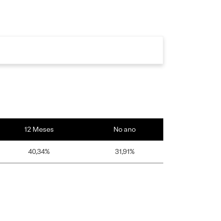
12 Meses
No ano
40,34%
31,91%