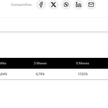
Compartilhar:
Mês
3 Meses
6 Meses
3,84%
6,78%
17,55%