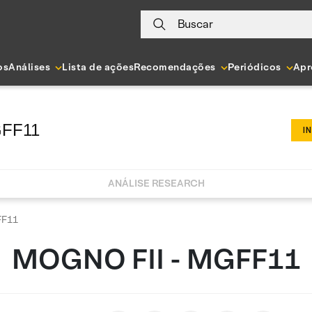
Buscar
os
Análises
Lista de ações
Recomendações
Periódicos
Apr
GFF11
I
ANÁLISE RESEARCH
FF11
MOGNO FII - MGFF11