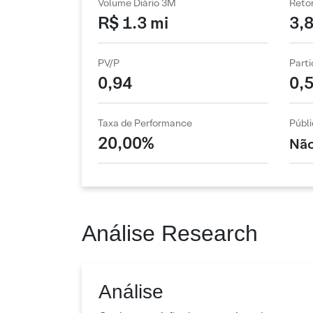
Volume Diário 3M
Reto
R$ 1.3 mi
3,
PV/P
Parti
0,94
0,
Taxa de Performance
Públi
20,00%
Não
Análise Research
Análise