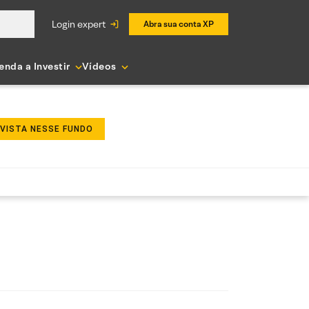
login expert
Abra sua conta XP
enda a Investir
Vídeos
NVISTA NESSE FUNDO