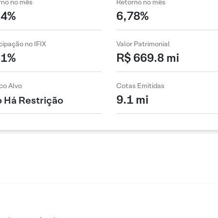
rno no mês
Retorno no mês
84%
6,78%
cipação no IFIX
Valor Patrimonial
51%
R$ 669.8 mi
co Alvo
Cotas Emitidas
9.1 mi
 Há Restrição