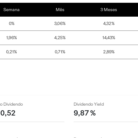
Semana
Mês
3 Meses
0%
3,06%
4,32%
1,96%
4,25%
14,43%
0,21%
0,71%
2,89%
o Dividendo
Dividendo Yield
 0,52
9,87 %