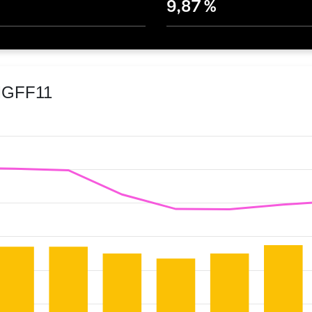
9,87 %
 MGFF11