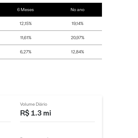
6 Meses
No ano
12,15%
19,14%
11,61%
20,97%
6,27%
12,84%
Volume Diário
R$ 1.3 mi