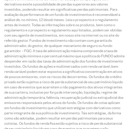
derivativos existe a possibilidade de perdas superiores aos valores
investidos, podendo resultar em significativas perdas patrimoniais. Para
avaliação da performance de um fundo de investimentos é recomendável a
análise de, no mínimo, 12 (doze) meses. Leia o prospecto e o regulamento
antes de investir. Todas as informações sobre os produtos, bem como o
regulamento e o prospecto e regulamento aqui listados, podem ser obtidas
com seu agente de investimentos, em nosso site na internet ou no site do
referido gestor. Fundos de investimento não contam com garantia do
administrador, do gestor, de qualquer mecanismo de seguro ou fundo
garantidor – FGC. A taxa de administração máxima compreende a taxa de
administração mínima e o percentual máximo que a política do FUNDO admite
despender em razão das taxas de administração dos fundos de investimento
investidos. Os fundos de ações e multimercados com renda variável /sem
renda variável podem estar expostos a significativa concentração em ativos
de poucos emissores, com os riscos daí decorrentes. Os fundos de crédito
privado estão sujeitos a risco de perda substancial de seu patrimônio líquido
em caso de eventos que acarretem o não pagamento dos ativos integrantes
de sua carteira, inclusive por força de intervenção, liquidação, regime de
administração temporária, falência, recuperação judicial ou extrajudicial dos
emissores responsáveis pelos ativos do fundo. Os fundos de cotas aplicam
em fundos de investimento que utilizam estratégias com derivativos como
parte integrante de sua política de investimento. Tais estratégias, da forma
como são adotadas, podem resultar em perdas patrimoniais para seus
cotistas. Os fundos de renda fixa estão sujeitos a risco de perda substancial
de seu patrimônio líquido em caso de eventos que acarretem o não