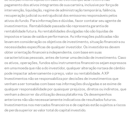
pagamento dos ativos integrantes de sua carteira, inclusive por força de
intervenção, liquidação, regime de administração temporária, falência,
recuperação judicial ou extrajudicial dos emissores responsáveis pelos
ativos do fundo. Para informações e dúvidas, favor contatar seu agente de
investimentos. Rentabilidade passada não representa garantia de
rentabilidade futura. As rentabilidades divulgadas não são líquidas de
impostos e taxas de saída e performance. As informações publicadas não
levam em consideração os objetivos de investimento, situação financeira ou
necessidades específicas de qualquer investidor. Os investidores devem
obter orientação financeira independente, com base em suas
características pessoais, antes de tomar uma decisão de investimento. Caso
os ativos, operações, fundos e/ou instrumentos financeiros sejam expressos
em uma moeda que não a do investidor, qualquer alteração na taxa de câmbio
pode impactar adversamente o preço, valor ou rentabilidade. A XP
Investimentos não se responsabiliza por decisões de investimentos que
venham a ser tomadas com base nas informações divulgadas e se exime de
qualquer responsabilidade por quaisquer prejuízos, diretos ou indiretos, que
venham a decorrer da utilização dessa plataforma. Os desempenhos
anteriores não são necessariamente indicativos de resultados futuros.
Investimentos nos mercados financeiros e de capitais estão sujeitos a riscos
de perda superior ao valor total do capital investido.