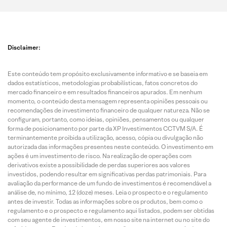
Disclaimer:
Este conteúdo tem propósito exclusivamente informativo e se baseia em
dados estatísticos, metodologias probabilísticas, fatos concretos do
mercado financeiro e em resultados financeiros apurados. Em nenhum
momento, o conteúdo desta mensagem representa opiniões pessoais ou
recomendações de investimento financeiro de qualquer natureza. Não se
configuram, portanto, como ideias, opiniões, pensamentos ou qualquer
forma de posicionamento por parte da XP Investimentos CCTVM S/A. É
terminantemente proibida a utilização, acesso, cópia ou divulgação não
autorizada das informações presentes neste conteúdo. O investimento em
ações é um investimento de risco. Na realização de operações com
derivativos existe a possibilidade de perdas superiores aos valores
investidos, podendo resultar em significativas perdas patrimoniais. Para
avaliação da performance de um fundo de investimentos é recomendável a
análise de, no mínimo, 12 (doze) meses. Leia o prospecto e o regulamento
antes de investir. Todas as informações sobre os produtos, bem como o
regulamento e o prospecto e regulamento aqui listados, podem ser obtidas
com seu agente de investimentos, em nosso site na internet ou no site do