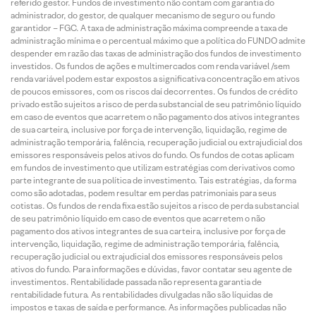
referido gestor. Fundos de investimento não contam com garantia do
administrador, do gestor, de qualquer mecanismo de seguro ou fundo
garantidor – FGC. A taxa de administração máxima compreende a taxa de
administração mínima e o percentual máximo que a política do FUNDO admite
despender em razão das taxas de administração dos fundos de investimento
investidos. Os fundos de ações e multimercados com renda variável /sem
renda variável podem estar expostos a significativa concentração em ativos
de poucos emissores, com os riscos daí decorrentes. Os fundos de crédito
privado estão sujeitos a risco de perda substancial de seu patrimônio líquido
em caso de eventos que acarretem o não pagamento dos ativos integrantes
de sua carteira, inclusive por força de intervenção, liquidação, regime de
administração temporária, falência, recuperação judicial ou extrajudicial dos
emissores responsáveis pelos ativos do fundo. Os fundos de cotas aplicam
em fundos de investimento que utilizam estratégias com derivativos como
parte integrante de sua política de investimento. Tais estratégias, da forma
como são adotadas, podem resultar em perdas patrimoniais para seus
cotistas. Os fundos de renda fixa estão sujeitos a risco de perda substancial
de seu patrimônio líquido em caso de eventos que acarretem o não
pagamento dos ativos integrantes de sua carteira, inclusive por força de
intervenção, liquidação, regime de administração temporária, falência,
recuperação judicial ou extrajudicial dos emissores responsáveis pelos
ativos do fundo. Para informações e dúvidas, favor contatar seu agente de
investimentos. Rentabilidade passada não representa garantia de
rentabilidade futura. As rentabilidades divulgadas não são líquidas de
impostos e taxas de saída e performance. As informações publicadas não