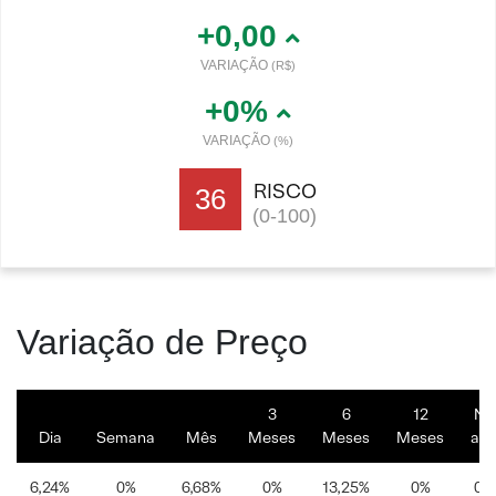
+0,00
VARIAÇÃO
(R$)
+0%
VARIAÇÃO
(%)
RISCO
36
(0-100)
Variação de Preço
3
6
12
No
Dia
Semana
Mês
Meses
Meses
Meses
an
6,24%
0%
6,68%
0%
13,25%
0%
0%