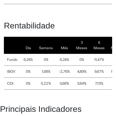
Rentabilidade
3
6
Dia
Semana
Mês
Meses
Meses
No
Fundo
6,24%
0%
6,24%
0%
11,47%
IBOV
0%
1,08%
-2,76%
4,89%
9,67%
18
CDI
0%
0,22%
0,66%
3,64%
7,13%
11
Principais Indicadores