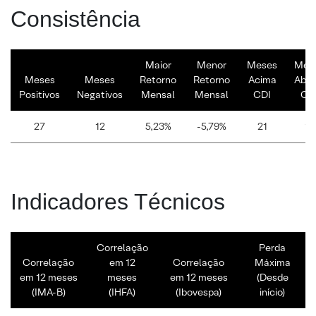
Consistência
Maior
Menor
Meses
Mes
Meses
Meses
Retorno
Retorno
Acima
Abai
Positivos
Negativos
Mensal
Mensal
CDI
CD
27
12
5,23%
-5,79%
21
18
Indicadores Técnicos
Correlação
Perda
Correlação
em 12
Correlação
Máxima
em 12 meses
meses
em 12 meses
(Desde
(IMA-B)
(IHFA)
(Ibovespa)
início)