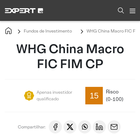
Fundos de Investimento
WHG China Macro FIC FI
WHG China Macro
FIC FIM CP
Risco
Apenas investidor
15
qualificado
(0-100)
Compartilhar: