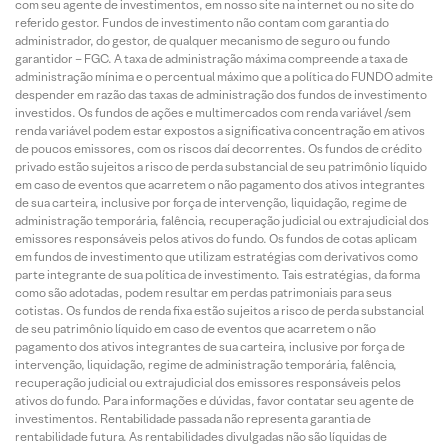
com seu agente de investimentos, em nosso site na internet ou no site do
referido gestor. Fundos de investimento não contam com garantia do
administrador, do gestor, de qualquer mecanismo de seguro ou fundo
garantidor – FGC. A taxa de administração máxima compreende a taxa de
administração mínima e o percentual máximo que a política do FUNDO admite
despender em razão das taxas de administração dos fundos de investimento
investidos. Os fundos de ações e multimercados com renda variável /sem
renda variável podem estar expostos a significativa concentração em ativos
de poucos emissores, com os riscos daí decorrentes. Os fundos de crédito
privado estão sujeitos a risco de perda substancial de seu patrimônio líquido
em caso de eventos que acarretem o não pagamento dos ativos integrantes
de sua carteira, inclusive por força de intervenção, liquidação, regime de
administração temporária, falência, recuperação judicial ou extrajudicial dos
emissores responsáveis pelos ativos do fundo. Os fundos de cotas aplicam
em fundos de investimento que utilizam estratégias com derivativos como
parte integrante de sua política de investimento. Tais estratégias, da forma
como são adotadas, podem resultar em perdas patrimoniais para seus
cotistas. Os fundos de renda fixa estão sujeitos a risco de perda substancial
de seu patrimônio líquido em caso de eventos que acarretem o não
pagamento dos ativos integrantes de sua carteira, inclusive por força de
intervenção, liquidação, regime de administração temporária, falência,
recuperação judicial ou extrajudicial dos emissores responsáveis pelos
ativos do fundo. Para informações e dúvidas, favor contatar seu agente de
investimentos. Rentabilidade passada não representa garantia de
rentabilidade futura. As rentabilidades divulgadas não são líquidas de