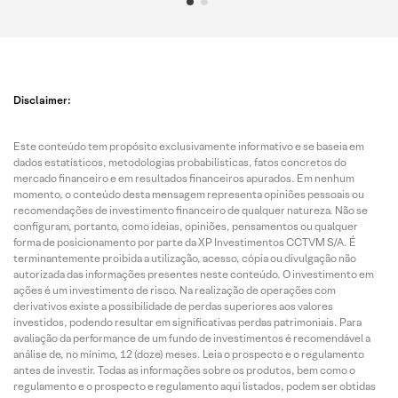
Disclaimer:
Este conteúdo tem propósito exclusivamente informativo e se baseia em
dados estatísticos, metodologias probabilísticas, fatos concretos do
mercado financeiro e em resultados financeiros apurados. Em nenhum
momento, o conteúdo desta mensagem representa opiniões pessoais ou
recomendações de investimento financeiro de qualquer natureza. Não se
configuram, portanto, como ideias, opiniões, pensamentos ou qualquer
forma de posicionamento por parte da XP Investimentos CCTVM S/A. É
terminantemente proibida a utilização, acesso, cópia ou divulgação não
autorizada das informações presentes neste conteúdo. O investimento em
ações é um investimento de risco. Na realização de operações com
derivativos existe a possibilidade de perdas superiores aos valores
investidos, podendo resultar em significativas perdas patrimoniais. Para
avaliação da performance de um fundo de investimentos é recomendável a
análise de, no mínimo, 12 (doze) meses. Leia o prospecto e o regulamento
antes de investir. Todas as informações sobre os produtos, bem como o
regulamento e o prospecto e regulamento aqui listados, podem ser obtidas