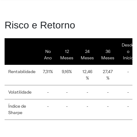
Risco e Retorno
Desde
No
12
24
36
o
Ano
Meses
Meses
Meses
Início
Rentabilidade
7,31%
9,16%
12,46
27,47
-
%
%
Volatilidade
-
-
-
-
-
Índice de
-
-
-
-
-
Sharpe