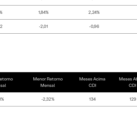
1%
1,84%
2,24%
22
-2,01
-0,96
etorno
Menor Retorno
Meses Acima
Meses A
sal
Mensal
CDI
CDI
1%
-2,32%
134
129