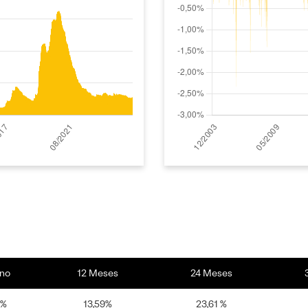
no
12 Meses
24 Meses
9%
13,59%
23,61 %