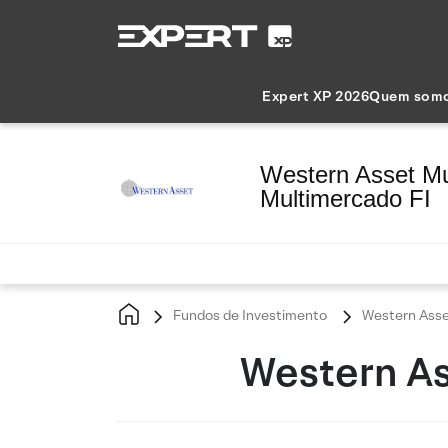
Expert XP 2026
Quem som
Western Asset Mul
Multimercado FI
Fundos de Investimento
Western Asse
Western As