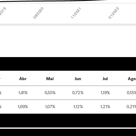
r
Abr
Mai
Jun
Jul
Ago
%
1,41%
0,55%
0,72%
1,19%
0,15
%
1,09%
1,07%
1,12%
1,21%
0,21