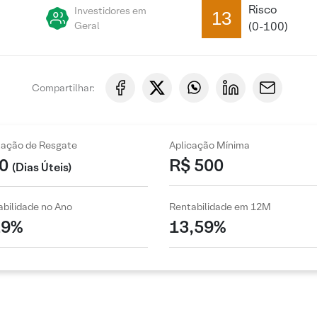
Risco
Investidores em
13
Geral
(0-100)
Compartilhar:
zação de Resgate
Aplicação Mínima
0
R$ 500
(Dias Úteis)
bilidade no Ano
Rentabilidade em 12M
29%
13,59%