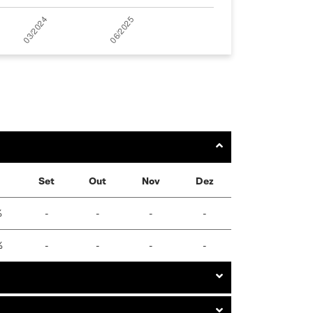
Set
Out
Nov
Dez
%
-
-
-
-
%
-
-
-
-