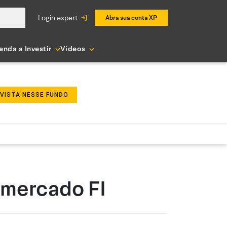
login expert
Abra sua conta XP
enda a Investir
Vídeos
NVISTA NESSE FUNDO
imercado FI