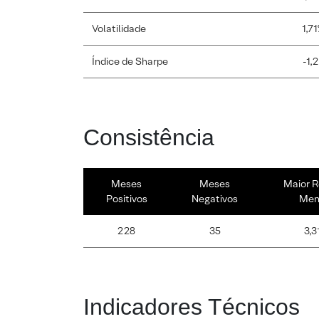
Volatilidade
1,7
Índice de Sharpe
-1,
Consistência
Meses
Meses
Maior R
Positivos
Negativos
Men
228
35
3,3
Indicadores Técnicos