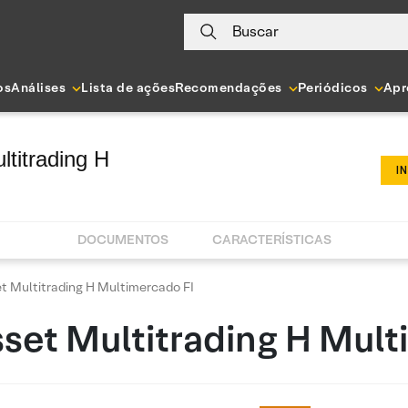
Buscar
os
Análises
Lista de ações
Recomendações
Periódicos
Apr
titrading H
I
DOCUMENTOS
CARACTERÍSTICAS
t Multitrading H Multimercado FI
set Multitrading H Mult