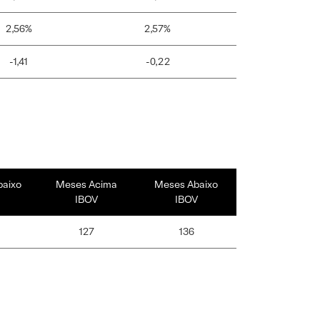
2,56%
2,57%
-1,41
-0,22
baixo
Meses Acima
Meses Abaixo
IBOV
IBOV
127
136