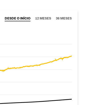
DESDE O INÍCIO
12 MESES
36 MESES