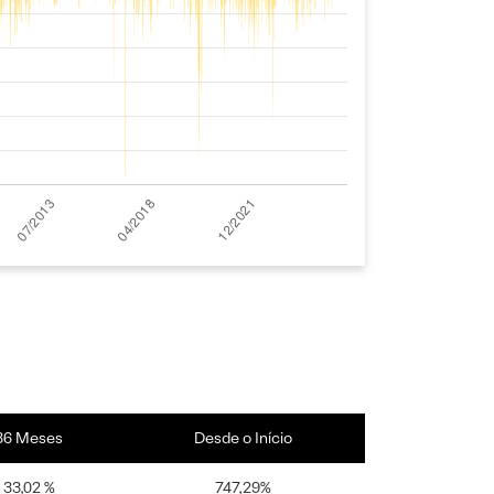
36 Meses
Desde o Início
33,02 %
747,29%