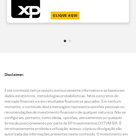
CLIQUE AQUI
Disclaimer:
Este conteúdo tem propósito exclusivamente informativo e se baseia em
dados estatísticos, metodologias probabilísticas, fatos concretos do
mercado financeiro e em resultados financeiros apurados. Em nenhum
momento, o conteúdo desta mensagem representa opiniões pessoais ou
recomendações de investimento financeiro de qualquer natureza. Não se
configuram, portanto, como ideias, opiniões, pensamentos ou qualquer
forma de posicionamento por parte da XP Investimentos CCTVM S/A. É
terminantemente proibida a utilização, acesso, cópia ou divulgação não
autorizada das informações presentes neste conteúdo. O investimento em