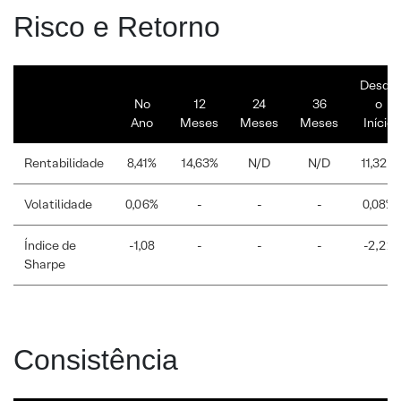
Risco e Retorno
Desde
No
12
24
36
o
Ano
Meses
Meses
Meses
Início
Rentabilidade
8,41%
14,63%
N/D
N/D
11,32%
Volatilidade
0,06%
-
-
-
0,08%
Índice de
-1,08
-
-
-
-2,22
Sharpe
Consistência