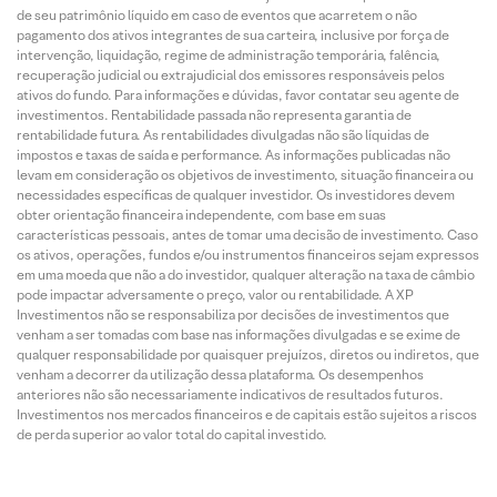
de seu patrimônio líquido em caso de eventos que acarretem o não
pagamento dos ativos integrantes de sua carteira, inclusive por força de
intervenção, liquidação, regime de administração temporária, falência,
recuperação judicial ou extrajudicial dos emissores responsáveis pelos
ativos do fundo. Para informações e dúvidas, favor contatar seu agente de
investimentos. Rentabilidade passada não representa garantia de
rentabilidade futura. As rentabilidades divulgadas não são líquidas de
impostos e taxas de saída e performance. As informações publicadas não
levam em consideração os objetivos de investimento, situação financeira ou
necessidades específicas de qualquer investidor. Os investidores devem
obter orientação financeira independente, com base em suas
características pessoais, antes de tomar uma decisão de investimento. Caso
os ativos, operações, fundos e/ou instrumentos financeiros sejam expressos
em uma moeda que não a do investidor, qualquer alteração na taxa de câmbio
pode impactar adversamente o preço, valor ou rentabilidade. A XP
Investimentos não se responsabiliza por decisões de investimentos que
venham a ser tomadas com base nas informações divulgadas e se exime de
qualquer responsabilidade por quaisquer prejuízos, diretos ou indiretos, que
venham a decorrer da utilização dessa plataforma. Os desempenhos
anteriores não são necessariamente indicativos de resultados futuros.
Investimentos nos mercados financeiros e de capitais estão sujeitos a riscos
de perda superior ao valor total do capital investido.