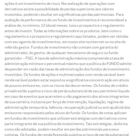
ações é um investimento de risco. Na realização de operações com
derivativos existe a possibilidade de perdas superiores aos valores
investidos, podendo resultar em significativas perdas patrimoniais. Para
avaliação da performance de um fundo de investimentos é recomendável a
análise de, no mínimo, 12 (doze) meses. Leia o prospecto e o regulamento
antes de investir. Todas as informações sobre os produtos, bem como o
regulamento e o prospecto e regulamento aqui listados, podem ser obtidas
com seu agente de investimentos, em nosso site na internet ou no site do
referido gestor. Fundos de investimento não contam com garantia do
administrador, do gestor, de qualquer mecanismo de seguro ou fundo
garantidor – FGC. A taxa de administração máxima compreende a taxa de
administração mínima e o percentual máximo que a política do FUNDO admite
despender em razão das taxas de administração dos fundos de investimento
investidos. Os fundos de ações e multimercados com renda variável /sem
renda variável podem estar expostos a significativa concentração em ativos
de poucos emissores, com os riscos daí decorrentes. Os fundos de crédito
privado estão sujeitos a risco de perda substancial de seu patrimônio líquido
em caso de eventos que acarretem o não pagamento dos ativos integrantes
de sua carteira, inclusive por força de intervenção, liquidação, regime de
administração temporária, falência, recuperação judicial ou extrajudicial dos
emissores responsáveis pelos ativos do fundo. Os fundos de cotas aplicam
em fundos de investimento que utilizam estratégias com derivativos como
parte integrante de sua política de investimento. Tais estratégias, da forma
como são adotadas, podem resultar em perdas patrimoniais para seus
cotistas. Os fundos de renda fixa estão sujeitos a risco de perda substancial