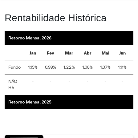
Rentabilidade Histórica
Retorno Mensal 2026
Jan
Fev
Mar
Abr
Mai
Jun
Fundo
1,15%
0,99%
1,22%
1,08%
1,07%
1,11%
1
NÃO
-
-
-
-
-
-
HÁ
Retorno Mensal 2025