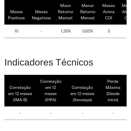
Maior
Menor
Meses
Mes
Meses
Meses
Retorno
Retorno
Acima
Abai
Positivos
Negativos
Mensal
Mensal
CDI
CD
10
-
1,26%
0,65%
3
7
Indicadores Técnicos
Correlação
Perda
Correlação
em 12
Correlação
Máxima
em 12 meses
meses
em 12 meses
(Desde
(IMA-B)
(IHFA)
(Ibovespa)
início)
-
-
-
-