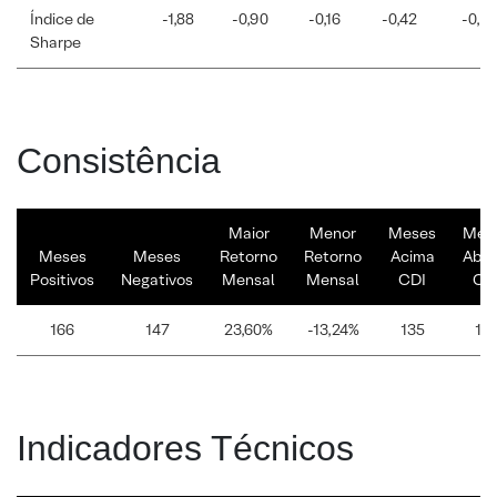
Índice de
-1,88
-0,90
-0,16
-0,42
-0,24
Sharpe
Consistência
Maior
Menor
Meses
Mes
Meses
Meses
Retorno
Retorno
Acima
Abai
Positivos
Negativos
Mensal
Mensal
CDI
CD
166
147
23,60%
-13,24%
135
17
Indicadores Técnicos