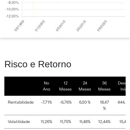
Risco e Retorno
No
12
24
36
Desde
Ano
Meses
Meses
Meses
Iníci
Rentabilidade
-7,71%
-6,76%
6,50 %
18,47
444,2
%
Volatilidade
11,26%
11,70%
11,48%
12,44%
15,48