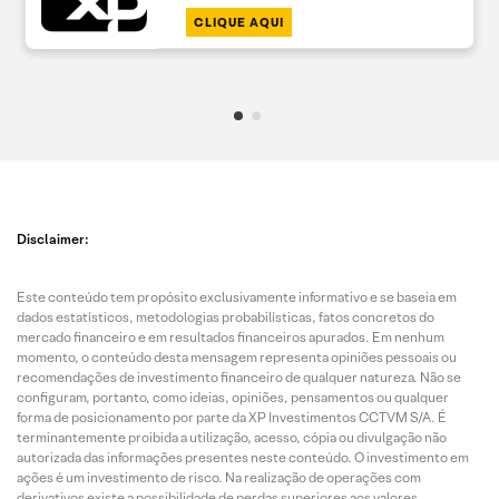
CLIQUE AQUI
Disclaimer:
Este conteúdo tem propósito exclusivamente informativo e se baseia em
dados estatísticos, metodologias probabilísticas, fatos concretos do
mercado financeiro e em resultados financeiros apurados. Em nenhum
momento, o conteúdo desta mensagem representa opiniões pessoais ou
recomendações de investimento financeiro de qualquer natureza. Não se
configuram, portanto, como ideias, opiniões, pensamentos ou qualquer
forma de posicionamento por parte da XP Investimentos CCTVM S/A. É
terminantemente proibida a utilização, acesso, cópia ou divulgação não
autorizada das informações presentes neste conteúdo. O investimento em
ações é um investimento de risco. Na realização de operações com
derivativos existe a possibilidade de perdas superiores aos valores