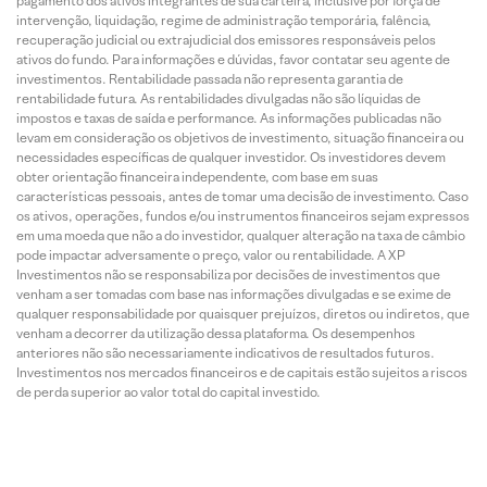
pagamento dos ativos integrantes de sua carteira, inclusive por força de
intervenção, liquidação, regime de administração temporária, falência,
recuperação judicial ou extrajudicial dos emissores responsáveis pelos
ativos do fundo. Para informações e dúvidas, favor contatar seu agente de
investimentos. Rentabilidade passada não representa garantia de
rentabilidade futura. As rentabilidades divulgadas não são líquidas de
impostos e taxas de saída e performance. As informações publicadas não
levam em consideração os objetivos de investimento, situação financeira ou
necessidades específicas de qualquer investidor. Os investidores devem
obter orientação financeira independente, com base em suas
características pessoais, antes de tomar uma decisão de investimento. Caso
os ativos, operações, fundos e/ou instrumentos financeiros sejam expressos
em uma moeda que não a do investidor, qualquer alteração na taxa de câmbio
pode impactar adversamente o preço, valor ou rentabilidade. A XP
Investimentos não se responsabiliza por decisões de investimentos que
venham a ser tomadas com base nas informações divulgadas e se exime de
qualquer responsabilidade por quaisquer prejuízos, diretos ou indiretos, que
venham a decorrer da utilização dessa plataforma. Os desempenhos
anteriores não são necessariamente indicativos de resultados futuros.
Investimentos nos mercados financeiros e de capitais estão sujeitos a riscos
de perda superior ao valor total do capital investido.