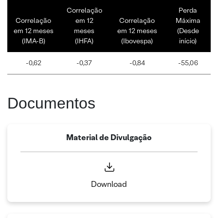
Correlação
Perda
Correlação
em 12
Correlação
Máxima
em 12 meses
meses
em 12 meses
(Desde
(IMA-B)
(IHFA)
(Ibovespa)
início)
-0,62
-0,37
-0,84
-55,06
Documentos
Material de Divulgação
Download