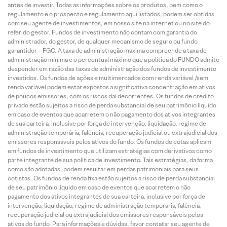
antes de investir. Todas as informações sobre os produtos, bem como o
regulamento e o prospecto e regulamento aqui listados, podem ser obtidas
com seu agente de investimentos, em nosso site na internet ou no site do
referido gestor. Fundos de investimento não contam com garantia do
administrador, do gestor, de qualquer mecanismo de seguro ou fundo
garantidor – FGC. A taxa de administração máxima compreende a taxa de
administração mínima e o percentual máximo que a política do FUNDO admite
despender em razão das taxas de administração dos fundos de investimento
investidos. Os fundos de ações e multimercados com renda variável /sem
renda variável podem estar expostos a significativa concentração em ativos
de poucos emissores, com os riscos daí decorrentes. Os fundos de crédito
privado estão sujeitos a risco de perda substancial de seu patrimônio líquido
em caso de eventos que acarretem o não pagamento dos ativos integrantes
de sua carteira, inclusive por força de intervenção, liquidação, regime de
administração temporária, falência, recuperação judicial ou extrajudicial dos
emissores responsáveis pelos ativos do fundo. Os fundos de cotas aplicam
em fundos de investimento que utilizam estratégias com derivativos como
parte integrante de sua política de investimento. Tais estratégias, da forma
como são adotadas, podem resultar em perdas patrimoniais para seus
cotistas. Os fundos de renda fixa estão sujeitos a risco de perda substancial
de seu patrimônio líquido em caso de eventos que acarretem o não
pagamento dos ativos integrantes de sua carteira, inclusive por força de
intervenção, liquidação, regime de administração temporária, falência,
recuperação judicial ou extrajudicial dos emissores responsáveis pelos
ativos do fundo. Para informações e dúvidas, favor contatar seu agente de