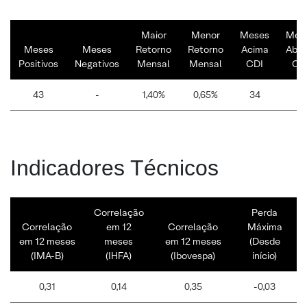
Maior
Menor
Meses
Mes
Meses
Meses
Retorno
Retorno
Acima
Abai
Positivos
Negativos
Mensal
Mensal
CDI
CD
43
-
1,40%
0,65%
34
9
Indicadores Técnicos
Correlação
Perda
Correlação
em 12
Correlação
Máxima
em 12 meses
meses
em 12 meses
(Desde
(IMA-B)
(IHFA)
(Ibovespa)
início)
0,31
0,14
0,35
-0,03