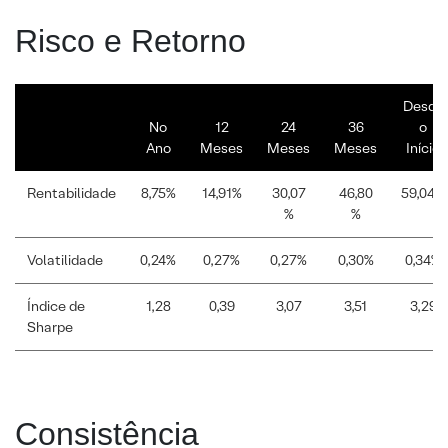
Risco e Retorno
Desde
No
12
24
36
o
Ano
Meses
Meses
Meses
Início
Rentabilidade
8,75%
14,91%
30,07
46,80
59,04%
%
%
Volatilidade
0,24%
0,27%
0,27%
0,30%
0,34%
Índice de
1,28
0,39
3,07
3,51
3,29
Sharpe
Consistência