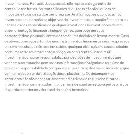
investimentos. Rentabilidade passada não representa garantia de
rentabilidade futura. As rentabilidades divulgadas não são líquidas de
impostos e taxas de saída e performance. As informações publicadas não
levam em consideração os objetivos de investimento, situação financeira ou
necessidades específicas de qualquer investidor. Os investidores devem
obter orientação financeira independente, com base em suas
características pessoais, antes de tomar uma decisão de investimento. Caso
os ativos, operações, fundos e/ou instrumentos financeiros sejam expressos
em uma moeda que não a do investidor, qualquer alteração na taxa de câmbio
pode impactar adversamente o preço, valor ou rentabilidade. A XP
Investimentos não se responsabiliza por decisões de investimentos que
venham a ser tomadas com base nas informações divulgadas e se exime de
qualquer responsabilidade por quaisquer prejuízos, diretos ou indiretos, que
venham a decorrer da utilização dessa plataforma. Os desempenhos
anteriores não são necessariamente indicativos de resultados futuros.
Investimentos nos mercados financeiros e de capitais estão sujeitos a riscos
de perda superior ao valor total do capital investido.