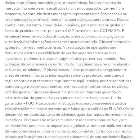
dados estatísticos, metodologias probabilísticas, fatos concretos do
mercado financeiro e em resultados financeiros apurados. Em nenhum
momento, o conteúdo desta mensagem representa opiniões pessoais ou
recomendações de investimento financeiro de qualquer natureza. Não se
configuram, portanto, como ideias, opiniões, pensamentos ou qualquer
forma de posicionamento por parte da XP Investimentos CCTVM S/A. É
terminantemente proibida a utilização, acesso, cópia ou divulgação não
autorizada das informações presentes neste conteúdo. O investimento em
ações é um investimento de risco. Na realização de operações com
derivativos existe a possibilidade de perdas superiores aos valores
investidos, podendo resultar em significativas perdas patrimoniais. Para
avaliação da performance de um fundo de investimentos é recomendável a
análise de, no mínimo, 12 (doze) meses. Leia o prospecto e o regulamento
antes de investir. Todas as informações sobre os produtos, bem como o
regulamento e o prospecto e regulamento aqui listados, podem ser obtidas
com seu agente de investimentos, em nosso site na internet ou no site do
referido gestor. Fundos de investimento não contam com garantia do
administrador, do gestor, de qualquer mecanismo de seguro ou fundo
garantidor – FGC. A taxa de administração máxima compreende a taxa de
administração mínima e o percentual máximo que a política do FUNDO admite
despender em razão das taxas de administração dos fundos de investimento
investidos. Os fundos de ações e multimercados com renda variável /sem
renda variável podem estar expostos a significativa concentração em ativos
de poucos emissores, com os riscos daí decorrentes. Os fundos de crédito
privado estão sujeitos a risco de perda substancial de seu patrimônio líquido