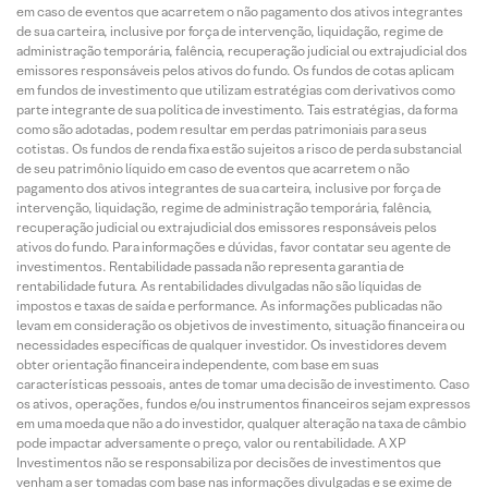
em caso de eventos que acarretem o não pagamento dos ativos integrantes
de sua carteira, inclusive por força de intervenção, liquidação, regime de
administração temporária, falência, recuperação judicial ou extrajudicial dos
emissores responsáveis pelos ativos do fundo. Os fundos de cotas aplicam
em fundos de investimento que utilizam estratégias com derivativos como
parte integrante de sua política de investimento. Tais estratégias, da forma
como são adotadas, podem resultar em perdas patrimoniais para seus
cotistas. Os fundos de renda fixa estão sujeitos a risco de perda substancial
de seu patrimônio líquido em caso de eventos que acarretem o não
pagamento dos ativos integrantes de sua carteira, inclusive por força de
intervenção, liquidação, regime de administração temporária, falência,
recuperação judicial ou extrajudicial dos emissores responsáveis pelos
ativos do fundo. Para informações e dúvidas, favor contatar seu agente de
investimentos. Rentabilidade passada não representa garantia de
rentabilidade futura. As rentabilidades divulgadas não são líquidas de
impostos e taxas de saída e performance. As informações publicadas não
levam em consideração os objetivos de investimento, situação financeira ou
necessidades específicas de qualquer investidor. Os investidores devem
obter orientação financeira independente, com base em suas
características pessoais, antes de tomar uma decisão de investimento. Caso
os ativos, operações, fundos e/ou instrumentos financeiros sejam expressos
em uma moeda que não a do investidor, qualquer alteração na taxa de câmbio
pode impactar adversamente o preço, valor ou rentabilidade. A XP
Investimentos não se responsabiliza por decisões de investimentos que
venham a ser tomadas com base nas informações divulgadas e se exime de