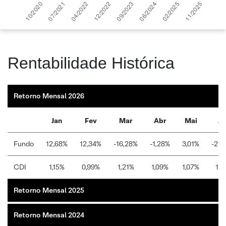
Rentabilidade Histórica
Retorno Mensal 2026
Jan
Fev
Mar
Abr
Mai
Ju
Fundo
12,68%
12,34%
-16,28%
-1,28%
3,01%
-21,
CDI
1,15%
0,99%
1,21%
1,09%
1,07%
1,1
Retorno Mensal 2025
Retorno Mensal 2024