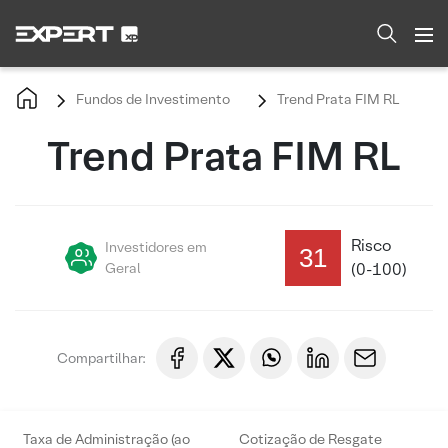
Fundos de Investimento
Trend Prata FIM RL
Trend Prata FIM RL
Risco
Investidores em
31
Geral
(0-100)
Compartilhar:
Taxa de Administração (ao
Cotização de Resgate