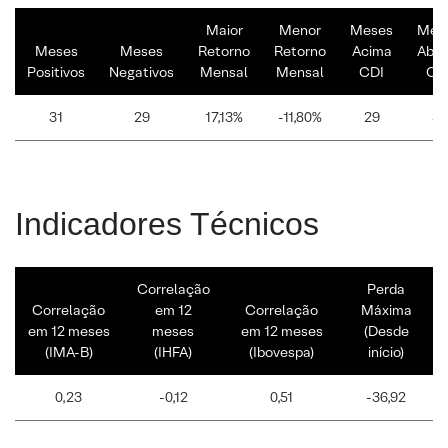
Maior
Menor
Meses
Mes
Meses
Meses
Retorno
Retorno
Acima
Abai
Positivos
Negativos
Mensal
Mensal
CDI
CD
31
29
17,13%
-11,80%
29
31
Indicadores Técnicos
Correlação
Perda
Correlação
em 12
Correlação
Máxima
em 12 meses
meses
em 12 meses
(Desde
(IMA-B)
(IHFA)
(Ibovespa)
início)
0,23
-0,12
0,51
-36,92