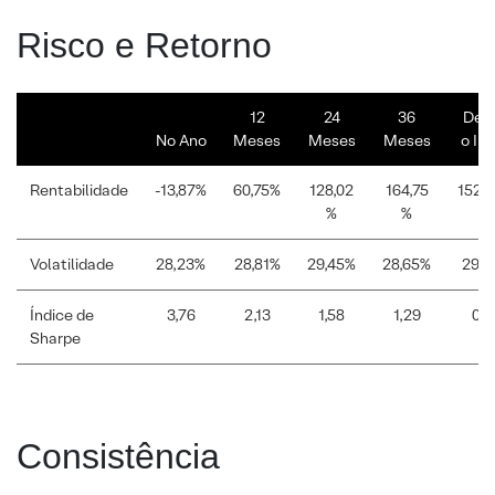
Risco e Retorno
12
24
36
Des
No Ano
Meses
Meses
Meses
o Iní
Rentabilidade
-13,87%
60,75%
128,02
164,75
152,
%
%
Volatilidade
28,23%
28,81%
29,45%
28,65%
29,8
Índice de
3,76
2,13
1,58
1,29
0,4
Sharpe
Consistência