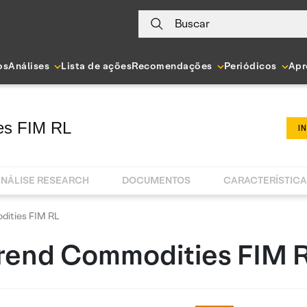
Buscar
os
Análises
Lista de ações
Recomendações
Periódicos
Apr
es FIM RL
I
NÁLISE RESEARCH
DOCUMENTOS
CARACTERÍSTIC
ities FIM RL
rend Commodities FIM 