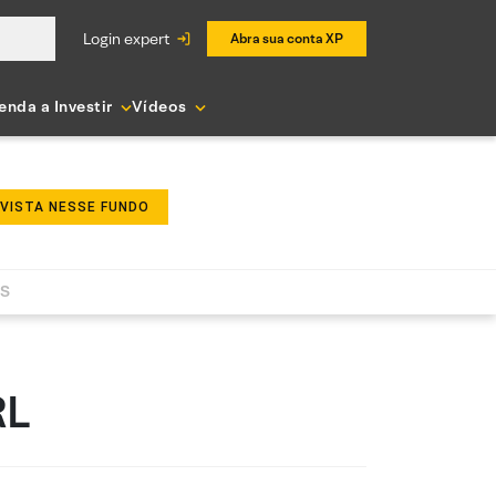
login expert
Abra sua conta XP
enda a Investir
Vídeos
NVISTA NESSE FUNDO
AS
RL