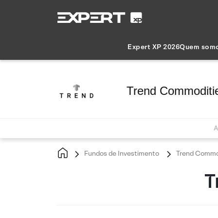
Expert XP 2026
Quem som
Trend Commoditi
A
Fundos de Investimento
Trend Commod
T