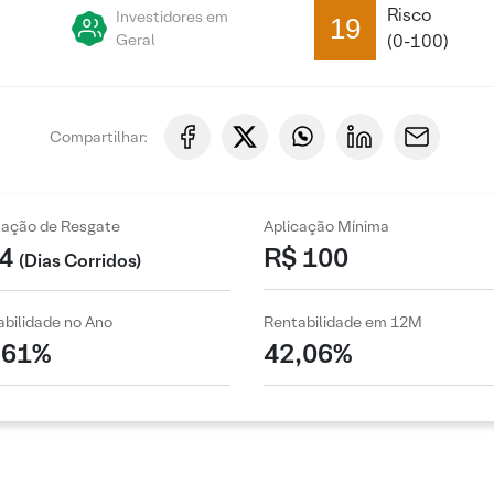
Risco
Investidores em
19
Geral
(0-100)
Compartilhar:
zação de Resgate
Aplicação Mínima
4
R$ 100
(Dias Corridos)
bilidade no Ano
Rentabilidade em 12M
,61%
42,06%