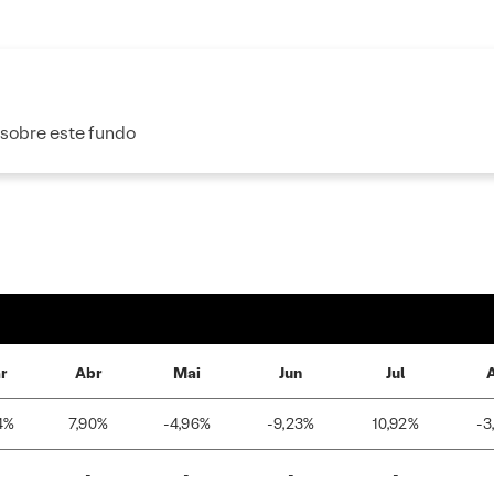
 sobre este fundo
r
Abr
Mai
Jun
Jul
4%
7,90%
-4,96%
-9,23%
10,92%
-3
-
-
-
-