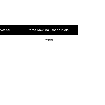
ovespa)
Perda Máxima (Desde início)
-23,99