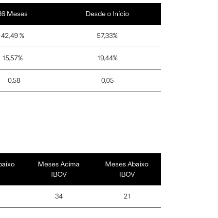
36 Meses
Desde o Início
42,49 %
57,33%
15,57%
19,44%
-0,58
0,05
baixo
Meses Acima
Meses Abaixo
IBOV
IBOV
34
21