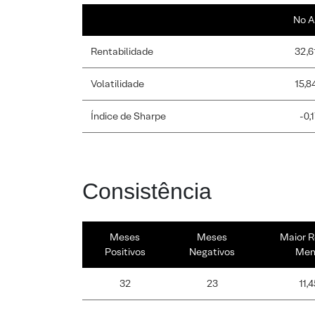
No A
Rentabilidade
32,6
Volatilidade
15,8
Índice de Sharpe
-0,
Consistência
Meses
Meses
Maior R
Positivos
Negativos
Men
32
23
11,