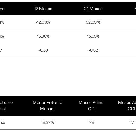
no
12 Meses
24 Meses
1%
42,06%
52,03 %
4%
15,60%
15,03%
17
-0,30
-0,62
etorno
Menor Retorno
Meses Acima
Meses A
sal
Mensal
CDI
CDI
45%
-8,52%
28
27