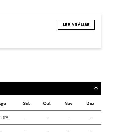
LER ANÁLISE
Ago
Set
Out
Nov
Dez
,26%
-
-
-
-
-
-
-
-
-