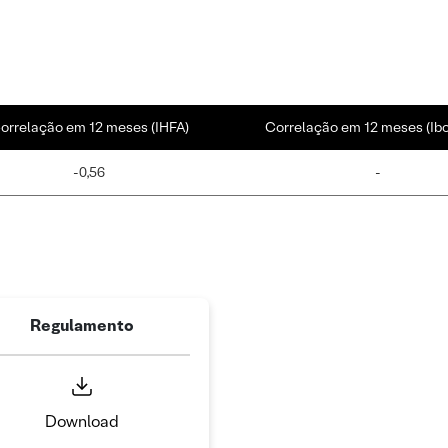
orrelação em 12 meses (IHFA)
Correlação em 12 meses (Ib
-0,56
-
Regulamento
Download