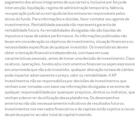
pagamento dos ativos integrantes de sua carteira, inclusive por força de
intervenção, liquidação, regime de administração temporária, falência,
recuperação judicial ou extrajudicial dos emissores responsáveis pelos
ativos do fundo. Para informações e dúvidas, favor contatar seu agente de
investimentos. Rentabilidade passada não representa garantia de
rentabilidade futura. As rentabilidades divulgadas não são líquidas de
impostos e taxas de saída e performance. As informações publicadas não
levam em consideração os objetivos de investimento, situação financeira ou
necessidades específicas de qualquer investidor. Os investidores devem
obter orientação financeira independente, com base em suas
características pessoais, antes de tomar uma decisão de investimento. Caso
os ativos, operações, fundos e/ou instrumentos financeiros sejam expressos
em uma moeda que não a do investidor, qualquer alteração na taxa de câmbio
pode impactar adversamente o preço, valor ou rentabilidade. A XP
Investimentos não se responsabiliza por decisões de investimentos que
venham a ser tomadas com base nas informações divulgadas e se exime de
qualquer responsabilidade por quaisquer prejuízos, diretos ou indiretos, que
venham a decorrer da utilização dessa plataforma. Os desempenhos
anteriores não são necessariamente indicativos de resultados futuros.
Investimentos nos mercados financeiros e de capitais estão sujeitos a riscos
de perda superior ao valor total do capital investido.