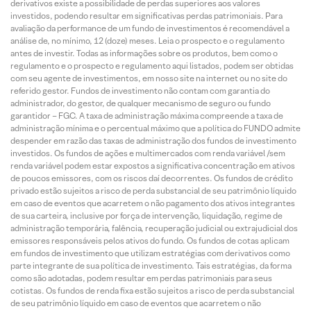
derivativos existe a possibilidade de perdas superiores aos valores
investidos, podendo resultar em significativas perdas patrimoniais. Para
avaliação da performance de um fundo de investimentos é recomendável a
análise de, no mínimo, 12 (doze) meses. Leia o prospecto e o regulamento
antes de investir. Todas as informações sobre os produtos, bem como o
regulamento e o prospecto e regulamento aqui listados, podem ser obtidas
com seu agente de investimentos, em nosso site na internet ou no site do
referido gestor. Fundos de investimento não contam com garantia do
administrador, do gestor, de qualquer mecanismo de seguro ou fundo
garantidor – FGC. A taxa de administração máxima compreende a taxa de
administração mínima e o percentual máximo que a política do FUNDO admite
despender em razão das taxas de administração dos fundos de investimento
investidos. Os fundos de ações e multimercados com renda variável /sem
renda variável podem estar expostos a significativa concentração em ativos
de poucos emissores, com os riscos daí decorrentes. Os fundos de crédito
privado estão sujeitos a risco de perda substancial de seu patrimônio líquido
em caso de eventos que acarretem o não pagamento dos ativos integrantes
de sua carteira, inclusive por força de intervenção, liquidação, regime de
administração temporária, falência, recuperação judicial ou extrajudicial dos
emissores responsáveis pelos ativos do fundo. Os fundos de cotas aplicam
em fundos de investimento que utilizam estratégias com derivativos como
parte integrante de sua política de investimento. Tais estratégias, da forma
como são adotadas, podem resultar em perdas patrimoniais para seus
cotistas. Os fundos de renda fixa estão sujeitos a risco de perda substancial
de seu patrimônio líquido em caso de eventos que acarretem o não