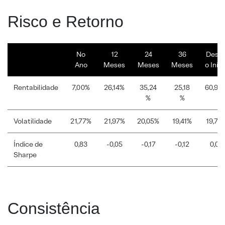
Risco e Retorno
No
12
24
36
Desd
Ano
Meses
Meses
Meses
o Iníci
Rentabilidade
7,00%
26,14%
35,24
25,18
60,90
%
%
Volatilidade
21,77%
21,97%
20,05%
19,41%
19,75
Índice de
0,83
-0,05
-0,17
-0,12
0,05
Sharpe
Consistência