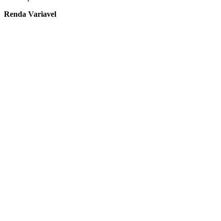
Renda Variavel
Abra a sua conta na XP Investimentos!