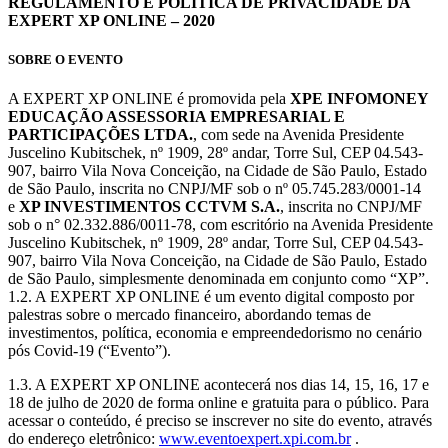
REGULAMENTO E POLÍTICA DE PRIVACIDADE DA
EXPERT XP ONLINE – 2020
SOBRE O EVENTO
A EXPERT XP ONLINE é promovida pela
XPE INFOMONEY
EDUCAÇÃO ASSESSORIA EMPRESARIAL E
PARTICIPAÇÕES LTDA.
, com sede na Avenida Presidente
Juscelino Kubitschek, nº 1909, 28º andar, Torre Sul, CEP 04.543-
907, bairro Vila Nova Conceição, na Cidade de São Paulo, Estado
de São Paulo, inscrita no CNPJ/MF sob o nº 05.745.283/0001-14
e
XP INVESTIMENTOS CCTVM S.A.
, inscrita no CNPJ/MF
sob o n° 02.332.886/0011-78, com escritório na Avenida Presidente
Juscelino Kubitschek, nº 1909, 28º andar, Torre Sul, CEP 04.543-
907, bairro Vila Nova Conceição, na Cidade de São Paulo, Estado
de São Paulo, simplesmente denominada em conjunto como “XP”.
1.2. A EXPERT XP ONLINE é um evento digital composto por
palestras sobre o mercado financeiro, abordando temas de
investimentos, política, economia e empreendedorismo no cenário
pós Covid-19 (“Evento”).
1.3. A EXPERT XP ONLINE acontecerá nos dias 14, 15, 16, 17 e
18 de julho de 2020 de forma online e gratuita para o público. Para
acessar o conteúdo, é preciso se inscrever no site do evento, através
do endereço eletrônico:
www.eventoexpert.xpi.com.br
.