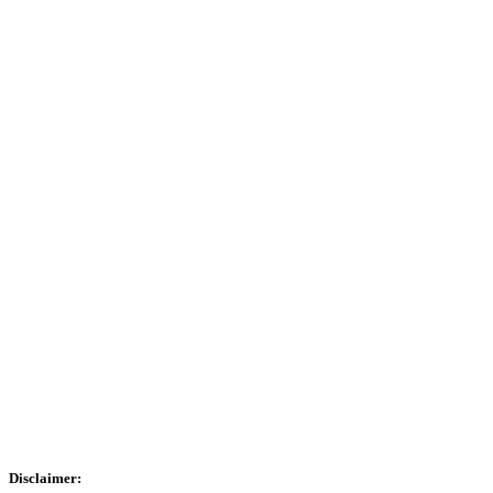
Clique aqui
Receba conteúdos da Expert pelo Telegram!
Clique aqui
Disclaimer: