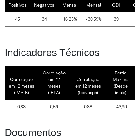
Positivos
Negativos
Mensal
Mensal
CDI
CD
45
34
16,25%
-30,59%
39
40
Indicadores Técnicos
Correlação
Perda
Correlação
em 12
Correlação
Máxima
em 12 meses
meses
em 12 meses
(Desde
(IMA-B)
(IHFA)
(Ibovespa)
início)
0,83
0,59
0,88
-43,99
Documentos