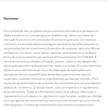
Disclaimer:
Este conteúdo tem propósito exclusivamente informativo e se baseia em
dados estatísticos, metodologias probabilísticas, fatos concretos do
mercado financeiro e em resultados financeiros apurados. Em nenhum
momento, o conteúdo desta mensagem representa opiniões pessoais ou
recomendações de investimento financeiro de qualquer natureza. Não se
configuram, portanto, como ideias, opiniões, pensamentos ou qualquer
forma de posicionamento por parte da XP Investimentos CCTVM S/A. É
terminantemente proibida a utilização, acesso, cópia ou divulgação não
autorizada das informações presentes neste conteúdo. O investimento em
ações é um investimento de risco. Na realização de operações com
derivativos existe a possibilidade de perdas superiores aos valores
investidos, podendo resultar em significativas perdas patrimoniais. Para
avaliação da performance de um fundo de investimentos é recomendável a
análise de, no mínimo, 12 (doze) meses. Leia o prospecto e o regulamento
antes de investir. Todas as informações sobre os produtos, bem como o
regulamento e o prospecto e regulamento aqui listados, podem ser obtidas
com seu agente de investimentos, em nosso site na internet ou no site do
referido gestor. Fundos de investimento não contam com garantia do