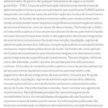
administrador, do gestor, de qualquer mecanismo de seguro ou fundo
garantidor – FGC. A taxa de administração máxima compreende a taxa de
administração mínima e o percentual máximo que a política do FUNDO admite
despender em razão das taxas de administração dos fundos de investimento
investidos. Os fundos de ações e multimercados com renda variável /sem
renda variável podem estar expostos a significativa concentração em ativos
de poucos emissores, com os riscos daí decorrentes. Os fundos de crédito
privado estão sujeitos a risco de perda substancial de seu patrimônio líquido
em caso de eventos que acarretem o não pagamento dos ativos integrantes
de sua carteira, inclusive por força de intervenção, liquidação, regime de
administração temporária, falência, recuperação judicial ou extrajudicial dos
emissores responsáveis pelos ativos do fundo. Os fundos de cotas aplicam
em fundos de investimento que utilizam estratégias com derivativos como
parte integrante de sua política de investimento. Tais estratégias, da forma
como são adotadas, podem resultar em perdas patrimoniais para seus
cotistas. Os fundos de renda fixa estão sujeitos a risco de perda substancial
de seu patrimônio líquido em caso de eventos que acarretem o não
pagamento dos ativos integrantes de sua carteira, inclusive por força de
intervenção, liquidação, regime de administração temporária, falência,
recuperação judicial ou extrajudicial dos emissores responsáveis pelos
ativos do fundo. Para informações e dúvidas, favor contatar seu agente de
investimentos. Rentabilidade passada não representa garantia de
rentabilidade futura. As rentabilidades divulgadas não são líquidas de
impostos e taxas de saída e performance. As informações publicadas não
levam em consideração os objetivos de investimento, situação financeira ou