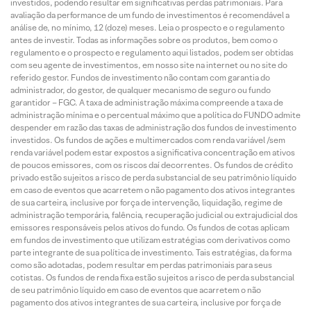
investidos, podendo resultar em significativas perdas patrimoniais. Para
avaliação da performance de um fundo de investimentos é recomendável a
análise de, no mínimo, 12 (doze) meses. Leia o prospecto e o regulamento
antes de investir. Todas as informações sobre os produtos, bem como o
regulamento e o prospecto e regulamento aqui listados, podem ser obtidas
com seu agente de investimentos, em nosso site na internet ou no site do
referido gestor. Fundos de investimento não contam com garantia do
administrador, do gestor, de qualquer mecanismo de seguro ou fundo
garantidor – FGC. A taxa de administração máxima compreende a taxa de
administração mínima e o percentual máximo que a política do FUNDO admite
despender em razão das taxas de administração dos fundos de investimento
investidos. Os fundos de ações e multimercados com renda variável /sem
renda variável podem estar expostos a significativa concentração em ativos
de poucos emissores, com os riscos daí decorrentes. Os fundos de crédito
privado estão sujeitos a risco de perda substancial de seu patrimônio líquido
em caso de eventos que acarretem o não pagamento dos ativos integrantes
de sua carteira, inclusive por força de intervenção, liquidação, regime de
administração temporária, falência, recuperação judicial ou extrajudicial dos
emissores responsáveis pelos ativos do fundo. Os fundos de cotas aplicam
em fundos de investimento que utilizam estratégias com derivativos como
parte integrante de sua política de investimento. Tais estratégias, da forma
como são adotadas, podem resultar em perdas patrimoniais para seus
cotistas. Os fundos de renda fixa estão sujeitos a risco de perda substancial
de seu patrimônio líquido em caso de eventos que acarretem o não
pagamento dos ativos integrantes de sua carteira, inclusive por força de