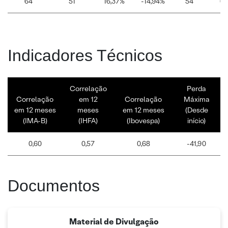
64
51
16,37%
-14,94%
54
61
Indicadores Técnicos
Correlação
Perda
Correlação
em 12
Correlação
Máxima
em 12 meses
meses
em 12 meses
(Desde
(IMA-B)
(IHFA)
(Ibovespa)
início)
0,60
0,57
0,68
-41,90
Documentos
Material de Divulgação