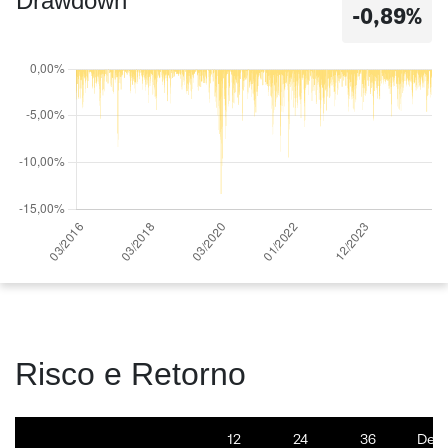
Drawdown
-0,89%
Risco e Retorno
12
24
36
Des