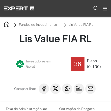
Fundos de Investimento
Lis Value FIA RL
Lis Value FIA RL
Risco
Investidores em
36
Geral
(0-100)
Compartilhar:
Taxa de Administração (ao
Cotização de Resgate