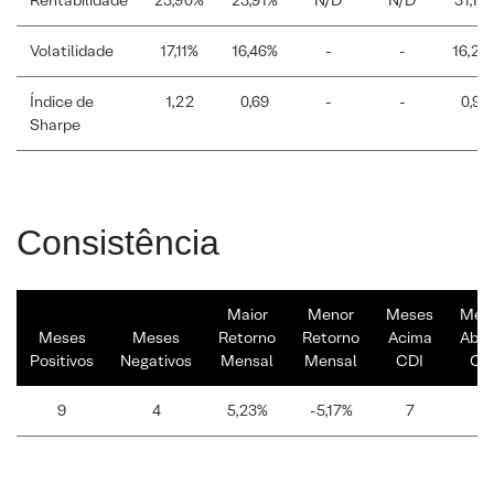
Rentabilidade
23,90%
23,91%
N/D
N/D
31,15
Volatilidade
17,11%
16,46%
-
-
16,26
Índice de
1,22
0,69
-
-
0,90
Sharpe
Consistência
Maior
Menor
Meses
Mes
Meses
Meses
Retorno
Retorno
Acima
Abai
Positivos
Negativos
Mensal
Mensal
CDI
CD
9
4
5,23%
-5,17%
7
6