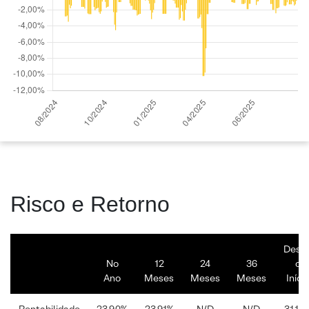
Risco e Retorno
Desd
No
12
24
36
o
Ano
Meses
Meses
Meses
Iníci