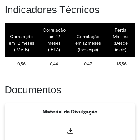
Indicadores Técnicos
Correlação
Perda
Correlação
em 12
Correlação
Máxima
em 12 meses
meses
em 12 meses
(Desde
(IMA-B)
(IHFA)
(Ibovespa)
início)
0,56
0,44
0,47
-15,56
Documentos
Material de Divulgação