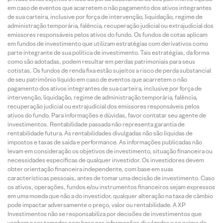
em caso de eventos que acarretem o não pagamento dos ativos integrantes
de sua carteira, inclusive por força de intervenção, liquidação, regime de
administração temporária, falência, recuperação judicial ou extrajudicial dos
emissores responsáveis pelos ativos do fundo. Os fundos de cotas aplicam
em fundos de investimento que utilizam estratégias com derivativos como
parte integrante de sua política de investimento. Tais estratégias, da forma
como são adotadas, podem resultar em perdas patrimoniais para seus
cotistas. Os fundos de renda fixa estão sujeitos a risco de perda substancial
de seu patrimônio líquido em caso de eventos que acarretem o não
pagamento dos ativos integrantes de sua carteira, inclusive por força de
intervenção, liquidação, regime de administração temporária, falência,
recuperação judicial ou extrajudicial dos emissores responsáveis pelos
ativos do fundo. Para informações e dúvidas, favor contatar seu agente de
investimentos. Rentabilidade passada não representa garantia de
rentabilidade futura. As rentabilidades divulgadas não são líquidas de
impostos e taxas de saída e performance. As informações publicadas não
levam em consideração os objetivos de investimento, situação financeira ou
necessidades específicas de qualquer investidor. Os investidores devem
obter orientação financeira independente, com base em suas
características pessoais, antes de tomar uma decisão de investimento. Caso
os ativos, operações, fundos e/ou instrumentos financeiros sejam expressos
em uma moeda que não a do investidor, qualquer alteração na taxa de câmbio
pode impactar adversamente o preço, valor ou rentabilidade. A XP
Investimentos não se responsabiliza por decisões de investimentos que
venham a ser tomadas com base nas informações divulgadas e se exime de