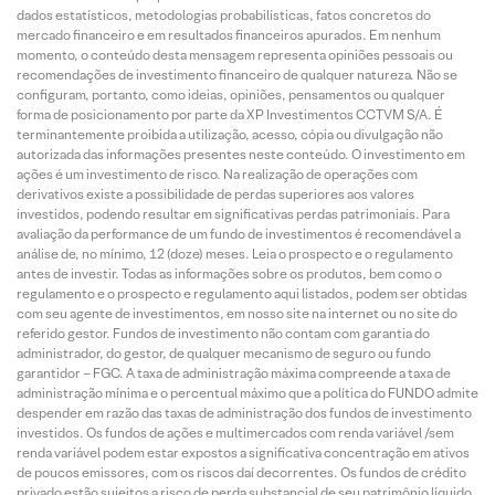
dados estatísticos, metodologias probabilísticas, fatos concretos do
mercado financeiro e em resultados financeiros apurados. Em nenhum
momento, o conteúdo desta mensagem representa opiniões pessoais ou
recomendações de investimento financeiro de qualquer natureza. Não se
configuram, portanto, como ideias, opiniões, pensamentos ou qualquer
forma de posicionamento por parte da XP Investimentos CCTVM S/A. É
terminantemente proibida a utilização, acesso, cópia ou divulgação não
autorizada das informações presentes neste conteúdo. O investimento em
ações é um investimento de risco. Na realização de operações com
derivativos existe a possibilidade de perdas superiores aos valores
investidos, podendo resultar em significativas perdas patrimoniais. Para
avaliação da performance de um fundo de investimentos é recomendável a
análise de, no mínimo, 12 (doze) meses. Leia o prospecto e o regulamento
antes de investir. Todas as informações sobre os produtos, bem como o
regulamento e o prospecto e regulamento aqui listados, podem ser obtidas
com seu agente de investimentos, em nosso site na internet ou no site do
referido gestor. Fundos de investimento não contam com garantia do
administrador, do gestor, de qualquer mecanismo de seguro ou fundo
garantidor – FGC. A taxa de administração máxima compreende a taxa de
administração mínima e o percentual máximo que a política do FUNDO admite
despender em razão das taxas de administração dos fundos de investimento
investidos. Os fundos de ações e multimercados com renda variável /sem
renda variável podem estar expostos a significativa concentração em ativos
de poucos emissores, com os riscos daí decorrentes. Os fundos de crédito
privado estão sujeitos a risco de perda substancial de seu patrimônio líquido