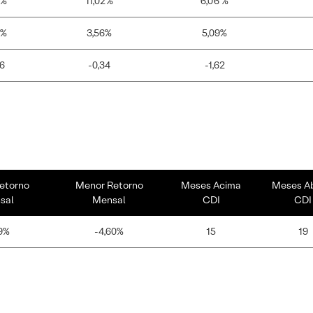
1%
11,02%
6,06 %
8%
3,56%
5,09%
16
-0,34
-1,62
etorno
Menor Retorno
Meses Acima
Meses A
sal
Mensal
CDI
CDI
9%
-4,60%
15
19