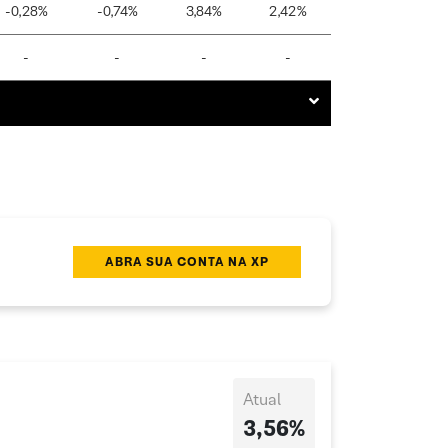
-0,28%
-0,74%
3,84%
2,42%
-
-
-
-
ABRA SUA CONTA NA XP
Atual
3,56%