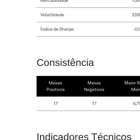
Rentabilidade
11,4
Volatilidade
3,5
Índice de Sharpe
-0,
Consistência
Meses
Meses
Maior R
Positivos
Negativos
Men
17
17
6,7
Indicadores Técnicos