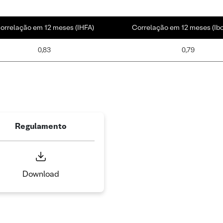
orrelação em 12 meses (IHFA)
Correlação em 12 meses (Ib
0,83
0,79
Regulamento
Download