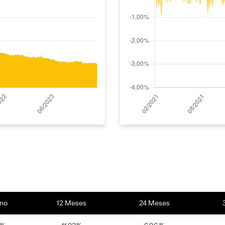
no
12 Meses
24 Meses