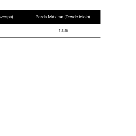
ovespa)
Perda Máxima (Desde início)
-13,88