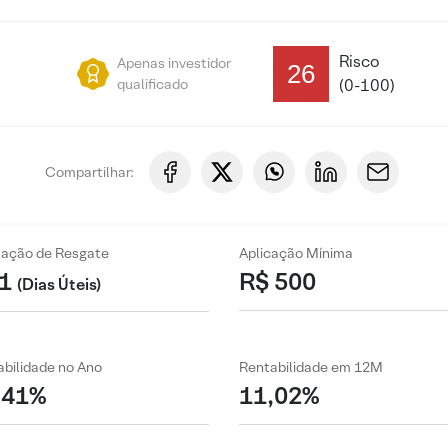
Risco
Apenas investidor
26
qualificado
(0-100)
Compartilhar:
zação de Resgate
Aplicação Mínima
1
R$ 500
(Dias Úteis)
bilidade no Ano
Rentabilidade em 12M
,41%
11,02%