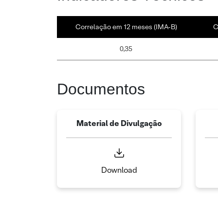
Correlação em 12 meses (IMA-B)
C
0,35
Documentos
Material de Divulgação
Download