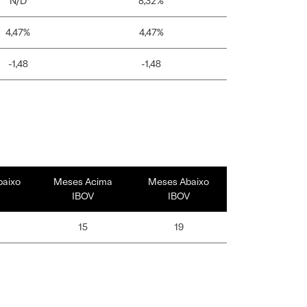
N/D
8,32%
4,47%
4,47%
-1,48
-1,48
baixo
Meses Acima
Meses Abaixo
IBOV
IBOV
15
19