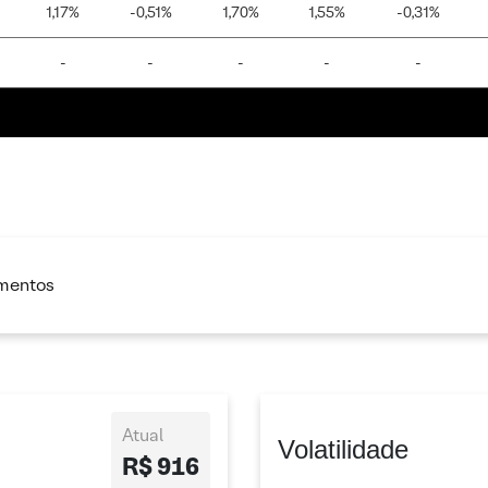
1,17%
-0,51%
1,70%
1,55%
-0,31%
-
-
-
-
-
imentos
Atual
Volatilidade
R$ 916