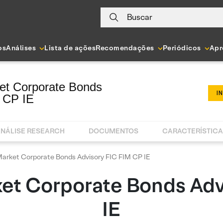
Buscar
os
Análises
Lista de ações
Recomendações
Periódicos
Apr
et Corporate Bonds
I
 CP IE
NÁLISE RESEARCH
DOCUMENTOS
CARACTERÍSTIC
arket Corporate Bonds Advisory FIC FIM CP IE
et Corporate Bonds Adv
IE