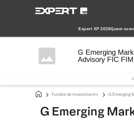
Expert XP 2026
Quem som
G Emerging Mark
Advisory FIC FIM
A
Fundos de Investimento
G Emerging M
G Emerging Mark