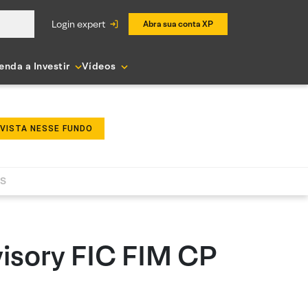
login expert
Abra sua conta XP
enda a Investir
Vídeos
NVISTA NESSE FUNDO
AS
isory FIC FIM CP